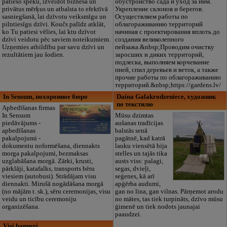
patieso spēku, izveidot biznesa un
обустройство сада и уход за ним.
privātus mērķus un atbalsta to efektīvā
Укрепление склонов и берегов.
sasniegšanā, lai dzīvotu veiksmīgu un
Осуществляем работы по
pilntiesīgu dzīvi. Koučs palīdz atklāt,
облагораживанию территорий
ko Tu patiesi vēlies, lai ktu dzīvot
начиная с проектирования вплоть до
dzīvi veidotu pēc saviem noteikumiem.
создания великолепного
Uzņemies atbildību par savu dzīvi un
пейзажа.&nbsp;Проводим очистку
rezultātiem jau šodien.
заросших и диких территорий,
подлеска, выполняем корчевание
пней, спил деревьев и веток, а также
прочие работы по облагораживанию
территорий.&nbsp;https://gardens.lv/
In Sensum, похоронное бюро
Daina Galakrodzeniece, художник
по текстилю
Apbedīšanas firmas
In Sensum
Mūsu dzimtas
piedāvājums -
aušanas tradīcijas
apbedīšanas
balstās senā
pakalpojumi -
pagātnē, kad katrā
dokumentu noformēšana, diennakts
lauku viensētā bija
morga pakalpojumi, bezmaksas
stelles un tajās tika
uzglabāšana morgā. Zārki, krusti,
austs viss: palagi,
pārklāji, katafalks, transports bēru
segas, dvieļi,
viesiem (autobusi). Strādājam visu
seģenes, kā arī
diennakti. Mirušā nogādāšana morgā
apģērba audumi,
(no mājām t. sk.), sēru ceremonijas, visu
gan no lina, gan vilnas. Pārņemot arodu
veidu un ticību ceremoniju
no mātes, tas tiek turpināts, dzīvo mūsu
organizēšana.
ģimenē un tiek nodots jaunajai
paaudzei.
Visi banneri