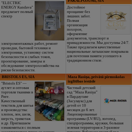
PAKALPOJUMI, SIA
"ELECTRIC
ENERGY Kandava"
Достойное
предлагает полный
прощание без
спектр
лишних забот.
Полная
организация
похорон,
оформление
документов, транспорт и
принадлежности. Мы доступны 24/7.
электромонтажных работ, ремонт
Также предлагаем качественные
проводки, бытовой техники и
национальные латышские покрывала
электроники, установку систем
для почтения памяти усопшего в
безопасности и слабых токов,
традиционном стиле.
проектирование, замеры и
обследование электрохозяйства на
риски безопасности.
BRISTOLS ES, SIA
Maza Rasiņa, privātā pirmsskolas
izglītības iestāde
"Bristols ES" —
аутлет и оптовая
Частный детский
торговля тканями в
сад “Maza Rasiņa”
Риге.
в Пардаугаве
Качественный
(Засулаукс) для
текстиль для шитья
детей от 10
и производства:
месяцев до 6 лет.
хлопок, лен, шелк,
Лицензированные
шерсть, трикотаж
программы (LV/RU), логопед,
и др. Приглашаем
спецпрограммы, кружки, большая
ознакомиться с полным
зеленая территория и 3-разовое