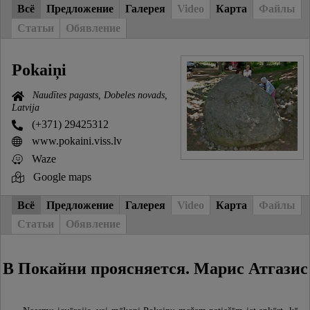
Всё
Предложение
Галерея
Video
Карта
Файлы
Статьи
Обявление
Pokaiņi
Naudītes pagasts, Dobeles novads,
Latvija
(+371) 29425312
www.pokaini.viss.lv
Waze
Google maps
Всё
Предложение
Галерея
Video
Карта
Файлы
Статьи
Обявление
В Покайни проясняется. Марис Атгазис