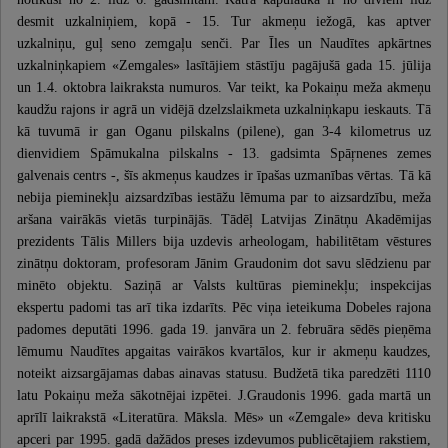
desmit uzkalniņiem, kopā - 15. Tur akmeņu iežogā, kas aptver
uzkalniņu, guļ seno zemgaļu senči. Par Īles un Naudītes apkārtnes
uzkalniņkapiem «Zemgales» lasītājiem stāstīju pagājušā gada 15. jūlija
un 1.4. oktobra laikraksta numuros. Var teikt, ka Pokaiņu meža akmeņu
kaudžu rajons ir agrā un vidējā dzelzslaikmeta uzkalniņkapu ieskauts. Tā
kā tuvumā ir gan Oganu pilskalns (pilene), gan 3-4 kilometrus uz
dienvidiem Spāmukalna pilskalns - 13. gadsimta Spāŗnenes zemes
galvenais centrs -, šīs akmeņus kaudzes ir īpašas uzmanības vērtas. Tā kā
nebija pieminekļu aizsardzības iestāžu lēmuma par to aizsardzību, meža
aršana vairākās vietās turpinājās. Tādēļ Latvijas Zinātņu Akadēmijas
prezidents Tālis Millers bija uzdevis arheologam, habilitētam vēstures
zinātņu doktoram, profesoram Jānim Graudonim dot savu slēdzienu par
minēto objektu. Saziņā ar Valsts kultūras pieminekļu; inspekcijas
ekspertu padomi tas arī tika izdarīts. Pēc viņa ieteikuma Dobeles rajona
padomes deputāti 1996. gada 19. janvāra un 2. februāra sēdēs pieņēma
lēmumu Naudītes apgaitas vairākos kvartālos, kur ir akmeņu kaudzes,
noteikt aizsargājamas dabas ainavas statusu. Budžetā tika paredzēti 1110
latu Pokaiņu meža sākotnējai izpētei. J.Graudonis 1996. gada martā un
aprīlī laikrakstā «Literatūra. Māksla. Mēs» un «Zemgale» deva kritisku
apceri par 1995. gadā dažādos preses izdevumos publicētajiem rakstiem,