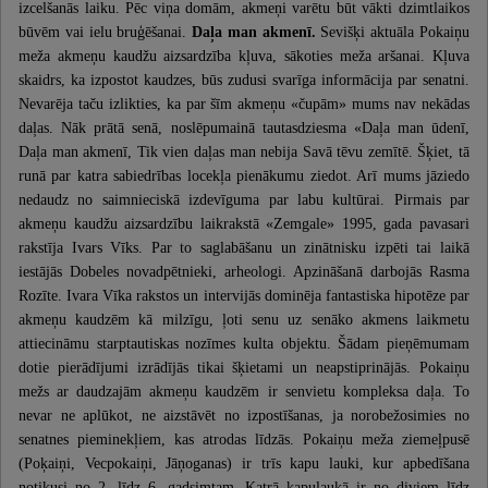
izcelšanās laiku. Pēc viņa domām, akmeņi varētu būt vākti dzimtlaikos
būvēm vai ielu bruģēšanai.
Daļa man akmenī.
Sevišķi aktuāla Pokaiņu
meža akmeņu kaudžu aizsardzība kļuva, sākoties meža aršanai. Kļuva
skaidrs, ka izpostot kaudzes, būs zudusi svarīga informācija par senatni.
Nevarēja taču izlikties, ka par šīm akmeņu «čupām» mums nav nekādas
daļas. Nāk prātā senā, noslēpumainā tautasdziesma «Daļa man ūdenī,
Daļa man akmenī, Tik vien daļas man nebija Savā tēvu zemītē. Šķiet, tā
runā par katra sabiedrības locekļa pienākumu ziedot. Arī mums jāziedo
nedaudz no saimnieciskā izdevīguma par labu kultūrai. Pirmais par
akmeņu kaudžu aizsardzību laikrakstā «Zemgale» 1995, gada pavasari
rakstīja Ivars Vīks. Par to saglabāšanu un zinātnisku izpēti tai laikā
iestājās Dobeles novadpētnieki, arheologi. Apzināšanā darbojās Rasma
Rozīte. Ivara Vīka rakstos un intervijās dominēja fantastiska hipotēze par
akmeņu kaudzēm kā milzīgu, ļoti senu uz senāko akmens laikmetu
attiecināmu starptautiskas nozīmes kulta objektu. Šādam pieņēmumam
dotie pierādījumi izrādījās tikai šķietami un neapstiprinājās. Pokaiņu
mežs ar daudzajām akmeņu kaudzēm ir senvietu kompleksa daļa. To
nevar ne aplūkot, ne aizstāvēt no izpostīšanas, ja norobežosimies no
senatnes pieminekļiem, kas atrodas līdzās. Pokaiņu meža ziemeļpusē
(Poķaiņi, Vecpokaiņi, Jāņoganas) ir trīs kapu lauki, kur apbedīšana
notikusi no 2. līdz 6. gadsimtam. Katrā kapulaukā ir no diviem līdz