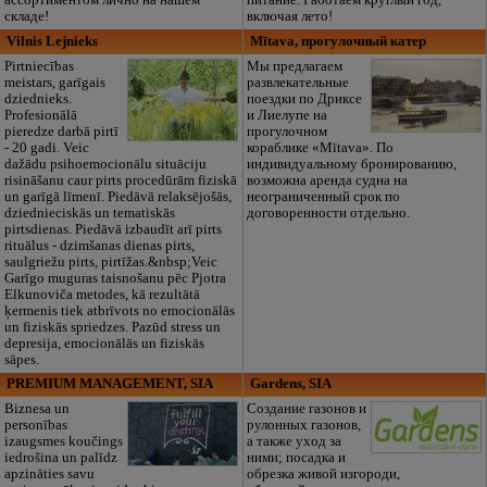
ассортиментом лично на нашем
питание. Работаем круглый год,
складе!
включая лето!
Vilnis Lejnieks
Mītava, прогулочный катер
Pirtniecības
Мы предлагаем
meistars, garīgais
развлекательные
dziednieks.
поездки по Дриксе
Profesionālā
и Лиелупе на
pieredze darbā pirtī
прогулочном
- 20 gadi. Veic
кораблике «Mītava». По
dažādu psihoemocionālu situāciju
индивидуальному бронированию,
risināšanu caur pirts procedūrām fiziskā
возможна аренда судна на
un garīgā līmenī. Piedāvā relaksējošās,
неограниченный срок по
dziednieciskās un tematiskās
договоренности отдельно.
pirtsdienas. Piedāvā izbaudīt arī pirts
rituālus - dzimšanas dienas pirts,
saulgriežu pirts, pirtīžas.&nbsp;Veic
Garīgo muguras taisnošanu pēc Pjotra
Elkunoviča metodes, kā rezultātā
ķermenis tiek atbrīvots no emocionālās
un fiziskās spriedzes. Pazūd stress un
depresija, emocionālās un fiziskās
sāpes.
PREMIUM MANAGEMENT, SIA
Gardens, SIA
Biznesa un
Создание газонов и
personības
рулонных газонов,
izaugsmes koučings
а также уход за
iedrošina un palīdz
ними; посадка и
apzināties savu
обрезка живой изгороди,