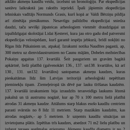
atklāto akmeņu kaudžu veidu, izcelsmi un hronoloģiju. Par ekspedīcijas
sastāvu laikrakstā jau rakstīts iepriekš. Īpaši jāpiemin ekspedīcijas
tehniskais vadītājs Normunds Grasis, kurš kopā ar Valdi Bērziņu pildīja
arī zīmētāja pienākumus. Nesavtīgu palīdzību ekspedīcijai sniedza
daudzi, taču sevišķi jāpateicas arheologiem vienmēr draudzīgajai un
izpalīdzīgajai skolotājai Lidai Ķesterei, kura jau otro gadu dod patversmi
ekspedīcijas velosipēdam, kurš garantē iespēju jebkurā, brīdī nokļūti no
Rīgas līdz Pūkainiem un, atpakaļ. Izrakumi notika Naudītes pagastā, ap,
300 metru uz dienvidaustrumiem no Caunu mājām, Dobeles mežniecības
Pokaiņu apgaitas 137. kvartālā. Šeit pauguriem un gravām bagātā
apkārtnē, lielā platībā (galvenokārt 136., 137. un138. kvartālos, kā arī
130., 131. un132. kvartālos) sastopamas akmeņu kaudzes, kuras
pieskaitāmas līdz šim Latvijas teritorijā arheoloģiski nepētītam
pieminekļu tipam. Ziemeļeiropā tās dēvē par lauku tīrīšanas kaudzēm.
137. kvartālā izrakumiem bija izraudzīts terasveidīgs laukums lēzenā
pakalnā un tā austrumu nogāzē, kur ap 70 x 100 metru lielā platībā
atrodas 31 akmeņu kaudze. Attālums starp blakus esošo kaudžu centriem
parasti svārstās no 8 līdz 11 metriem. Starp mazākām kaudzēm, kas
atrodas nogāzēs,- ap 5 metriem. Ir uzņemts kaudžu situācijas un
izvietojuma plātis. Izpētītas trīs kaudzes, atsedzot 71 m2 lielu platību un
izdarot terases augšmalas griezumu. Akmeņu kaudžu diametrs ir no 2