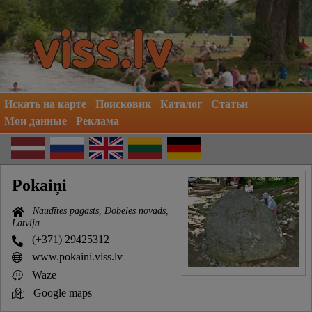
Искать на карте
Поисковик
Каталог
Статьи
Мои данные
Реклама
Pokaiņi
Naudītes pagasts, Dobeles novads,
Latvija
(+371) 29425312
www.pokaini.viss.lv
Waze
Google maps