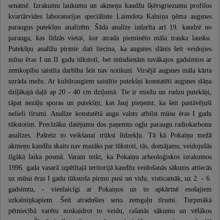
senatnē. Izrakumu laukumu un akmeņu kaudžu šķērsgriezumu profilos
kvartārvides laboratorijas speciāliste Laimdota Kalniņa ņēma augsnes
paraugus putekšņu analīzēm. Šāda analīze izdarīta arī 19. kaudzē no
parauga, kas līdzās vietai, kur atrada pieminēto māla trauka lausku.
Putekšņu analīžu pirmie dati liecina, ka augsnes slānis šeit veidojies
mūsu ēras I un II gadu tūkstotī, bet mūsdienām tuvākajos gadsimtos ar
zemkopību saistīta darbība šeit nav notikusi. Virsējā augsnes māla kārta
uzrāda mežu. Ar kultūraugiem saistītie putekšņi konstatēti augsnes slāņa
dziļākajā daļā ap 20 - 40 cm dziļumā. Tie ir miežu un rudzu putekšņi,
tāpat nezāļu sporas un putekšņi, kas Jauj pieņemt, ka šeit pastāvējuši
nelieli tīrumi. Analīze konstatētā augu valsts atbilst mūsu ēras I gadu
tūkstotim. Precīzāku datējumu dos paņemto ogļu paraugu radiokarbonu
analīzes. Pašreiz to veikšanai trūkst līdzekļu. Tā kā Pokaiņu mežā
akmeņu kaudžu skaits nav mazāks par tūkstoti, tās, domājams, veidojušās
ilgākā laika posmā. Varam teikt, ka Pokaiņu arheoloģiskos izrakumos
1996. gada vasarā izpētītajā teritorijā kaudžu veidošanās sākums attiecās
uz mūsu ēras I gadu tūkstoša pirmo pusi un vidu, visticamāk, uz 2. - 6.
gadsimtu, - vienlaicīgi ar Pokaiņos un to apkārtnē esošajiem
uzkalniņkapiem. Šeit atradušies seno zemgaļu tīrumi. Turpmākā
pētniecībā varētu noskaidrot to veidu, rašanās sākumu un vēlākos