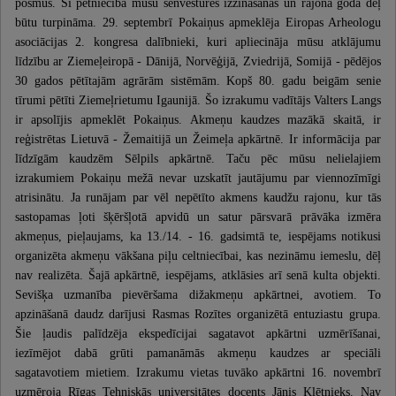
posmus. Šī pētniecība mūsu senvēstures izzināšanas un rajona goda dēļ
būtu turpināma. 29. septembrī Pokaiņus apmeklēja Eiropas Arheologu
asociācijas 2. kongresa dalībnieki, kuri apliecināja mūsu atklājumu
līdzību ar Ziemeļeiropā - Dānijā, Norvēģijā, Zviedrijā, Somijā - pēdējos
30 gados pētītajām agrārām sistēmām. Kopš 80. gadu beigām senie
tīrumi pētīti Ziemeļrietumu Igaunijā. Šo izrakumu vadītājs Valters Langs
ir apsolījis apmeklēt Pokaiņus. Akmeņu kaudzes mazākā skaitā, ir
reģistrētas Lietuvā - Žemaitijā un Žeimeļa apkārtnē. Ir informācija par
līdzīgām kaudzēm Sēlpils apkārtnē. Taču pēc mūsu nelielajiem
izrakumiem Pokaiņu mežā nevar uzskatīt jautājumu par viennozīmīgi
atrisinātu. Ja runājam par vēl nepētīto akmens kaudžu rajonu, kur tās
sastopamas ļoti šķēršļotā apvidū un satur pārsvarā prāvāka izmēra
akmeņus, pieļaujams, ka 13./14. - 16. gadsimtā te, iespējams notikusi
organizēta akmeņu vākšana piļu celtniecībai, kas nezināmu iemeslu, dēļ
nav realizēta. Šajā apkārtnē, iespējams, atklāsies arī senā kulta objekti.
Sevišķa uzmanība pievēršama dižakmeņu apkārtnei, avotiem. To
apzināšanā daudz darījusi Rasmas Rozītes organizētā entuziastu grupa.
Šie ļaudis palīdzēja ekspedīcijai sagatavot apkārtni uzmērīšanai,
iezīmējot dabā grūti pamanāmās akmeņu kaudzes ar speciāli
sagatavotiem mietiem. Izrakumu vietas tuvāko apkārtni 16. novembrī
uzmēroja Rīgas Tehniskās universitātes docents Jānis Klētnieks. Nav