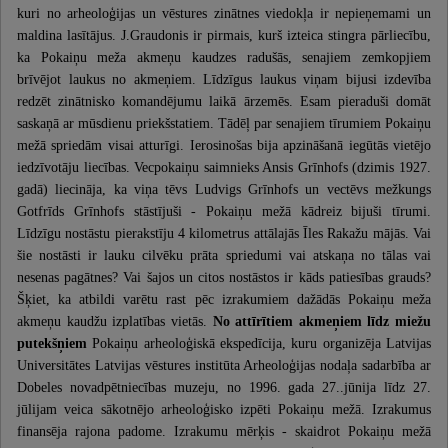
kuri no arheoloģijas un vēstures zinātnes viedokļa ir nepieņemami un
maldina lasītājus. J.Graudonis ir pirmais, kurš izteica stingra pārliecību,
ka Pokaiņu meža akmeņu kaudzes radušās, senajiem zemkopjiem
brīvējot laukus no akmeņiem. Līdzīgus laukus viņam bijusi izdevība
redzēt zinātnisko komandējumu laikā ārzemēs. Esam pieraduši domāt
saskaņā ar mūsdienu priekšstatiem. Tādēļ par senajiem tīrumiem Pokaiņu
mežā spriedām visai atturīgi. Ierosinošas bija apzināšanā iegūtās vietējo
iedzīvotāju liecības. Vecpokaiņu saimnieks Ansis Grīnhofs (dzimis 1927.
gadā) liecināja, ka viņa tēvs Ludvigs Grīnhofs un vectēvs mežkungs
Gotfrīds Grīnhofs stāstījuši - Pokaiņu mežā kādreiz bijuši tīrumi.
Līdzīgu nostāstu pierakstīju 4 kilometrus attālajās Īles Rakažu mājās. Vai
šie nostāsti ir lauku cilvēku prāta spriedumi vai atskaņa no tālas vai
nesenas pagātnes? Vai šajos un citos nostāstos ir kāds patiesības grauds?
Šķiet, ka atbildi varētu rast pēc izrakumiem dažādās Pokaiņu meža
akmeņu kaudžu izplatības vietās.
No attīrītiem akmeņiem līdz miežu
putekšņiem
Pokaiņu arheoloģiskā ekspedīcija, kuru organizēja Latvijas
Universitātes Latvijas vēstures institūta Arheoloģijas nodaļa sadarbība ar
Dobeles novadpētniecības muzeju, no 1996. gada 27..jūnija līdz 27.
jūlijam veica sākotnējo arheoloģisko izpēti Pokaiņu mežā. Izrakumus
finansēja rajona padome. Izrakumu mērķis - skaidrot Pokaiņu mežā