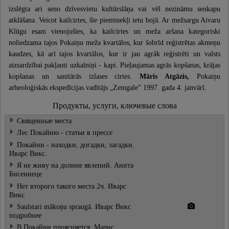
izslēgta ari seno dzīvesvietu kultūrslāņa vai vēl nezināmu senkapu
atklāšana. Veicot kailcirtes, šie pieminekļi ietu bojā. Ar mežsargu Aivaru
Klūgu esam vienojušies, ka kailcirtes un meža aršana kategoriski
noliedzama tajos Pokaiņu meža kvartālos, kur šobrīd reģistrētas akmeņu
kaudzes, kā arī tajos kvartālos, kur ir jau agrāk reģistrēti un valsts
aizsardzībai pakļauti uzkalniņi - kapi. Pieļaujamas agrās kopšanas, krājas
kopšanas un sanitārās izlases cirtes.
Māris Atgāzis,
Pokaiņu
arheoloģiskās ekspedīcijas vadītājs „Zemgale” 1997. gada 4. janvārī.
Продукты, услуги, ключевые слова
Священные места
Лес Покайню - статьи в прессе
Покайни - находки, догадки, загадки.
Иварс Викс.
Я не живу на долине явлений. Анита
Бисениеце
Нет второго такого места 2ч. Иварс
Викс
Saulstari mākoņu spraugā. Иварс Викс
подробнее
В Покайни проясняется. Марис