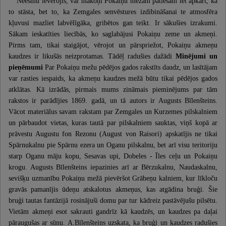
Neesmu ievērojis, vai mākoņi Pokaiņu mežam patiešām iet apkārt, kā
to stāsta, bet to, ka Zemgales senvēstures izdibināšanai te atmosfēra
kļuvusi mazliet labvēlīgāka, gribētos gan teikt. Ir sākušies izrakumi.
Sākam ieskatīties liecībās, ko saglabājusi Pokaiņu zeme un akmeņi.
Pirms tam, tikai staigājot, vērojot un pārspriežot, Pokaiņu akmeņu
kaudzes ir likušās neizprotamas. Tādēļ radušies dažādi
Minējumi un
pieņēmumi
Par Pokaiņu mežu pēdējos gados rakstīts daudz, un lasītājam
var rasties iespaids, ka akmeņu kaudzes mežā būtu tikai pēdējos gados
atklātas. Kā izrādās, pirmais mums zināmais pieminējums par tām
rakstos ir parādījies 1869. gadā, un tā autors ir Augusts Bīlenšteins.
Vācot materiālus savam rakstam par Zemgales un Kurzemes pilskalniem
un pārbaudot vietas, kuras tautā par pilskalniem sauktas, viņš kopā ar
prāvestu Augustu fon Rezonu (August von Raisori) apskatījis ne tikai
Spārnukalnu pie Spārnu ezera un Oganu pilskalnu, bet arī visu teritoriju
starp Oganu māju kopu, Sesavas upi, Dobeles - Īles ceļu un Pokaiņu
krogu. Augusts Bīlenšteins iepazinies arī ar Bērzukalnu, Naudaskalnu,
sevišķu uzmanību Pokaiņu mežā pievēršot Grābeņu kalniem, kur līkloču
gravās pamanījis ūdeņu atskalotus akmeņus, kas atgādina bruģi. Šie
bruģi tautas fantāzijā rosinājuši domu par tur kādreiz pastāvējušu pilsētu.
Vietām akmeņi esot sakrauti gandrīz kā kaudzēs, un kaudzes pa daļai
pāraugušas ar sūnu. A.Bīlenšteins uzskata, ka bruģi un kaudzes radušies