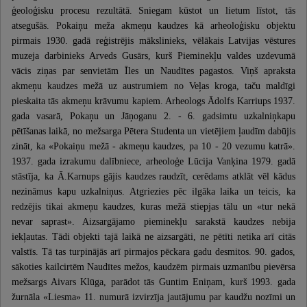
ģeoloģisku procesu rezultātā. Sniegam kūstot un lietum līstot, tās
atsegušās. Pokaiņu meža akmeņu kaudzes kā arheoloģisku objektu
pirmais 1930. gadā reģistrējis mākslinieks, vēlākais Latvijas vēstures
muzeja darbinieks Arveds Gusārs, kurš Pieminekļu valdes uzdevumā
vācis ziņas par senvietām Īles un Naudītes pagastos. Viņš apraksta
akmeņu kaudzes mežā uz austrumiem no Veļas kroga, taču maldīgi
pieskaita tās akmeņu krāvumu kapiem. Arheologs Ādolfs Karriups 1937.
gada vasarā, Pokaņu un Jāņoganu 2. - 6. gadsimtu uzkalniņkapu
pētīšanas laikā, no mežsarga Pētera Studenta un vietējiem ļaudīm dabūjis
zināt, ka «Pokaiņu mežā - akmeņu kaudzes, pa 10 - 20 vezumu katrā».
1937. gada izrakumu dalībniece, arheoloģe Lūcija Vanķina 1979. gadā
stāstīja, ka Ā.Karnups gājis kaudzes raudzīt, cerēdams atklāt vēl kādus
nezināmus kapu uzkalniņus. Atgriezies pēc ilgāka laika un teicis, ka
redzējis tikai akmeņu kaudzes, kuras mežā stiepjas tālu un «tur nekā
nevar saprast». Aizsargājamo pieminekļu sarakstā kaudzes nebija
iekļautas. Tādi objekti tajā laikā ne aizsargāti, ne pētīti netika arī citās
valstīs. Tā tas turpinājās arī pirmajos pēckara gadu desmitos. 90. gados,
sākoties kailcirtēm Naudītes mežos, kaudzēm pirmais uzmanību pievērsa
mežsargs Aivars Klūga, parādot tās Guntim Eniņam, kurš 1993. gada
žurnāla «Liesma» 11. numurā izvirzīja jautājumu par kaudžu nozīmi un