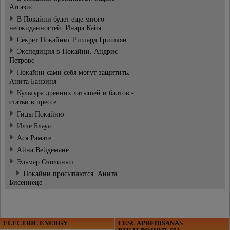
Атгазис
В Покайни будет еще много
неожиданностей. Инара Кайя
Секрет Покайню. Ришард Гришкян
Экспедиция в Покайни. Андрис
Петровс
Покайни сами себя могут защитить.
Анита Банзиня
Культура древних латышей и балтов -
статьи в прессе
Гиды Покайню
Илзе Блауа
Ася Рамате
Айна Вейдемане
Эльмар Озолиньш
Покайни просыпаются. Анита
Бисениеце
ELECTRIC ENERGY
CĒSU APBEDĪŠANAS