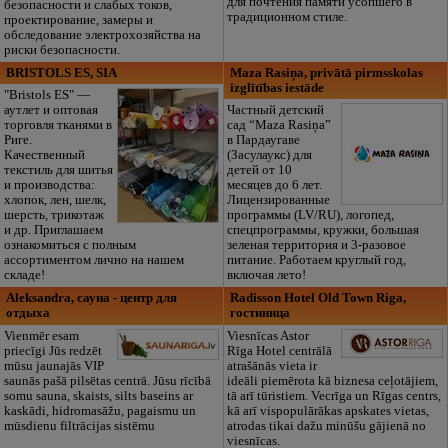
для почтения памяти усопшего в
безопасности и слабых токов,
традиционном стиле.
проектирование, замеры и
обследование электрохозяйства на
риски безопасности.
BRISTOLS ES, SIA
Maza Rasiņa, privātā pirmsskolas
izglītības iestāde
"Bristols ES" —
аутлет и оптовая
Частный детский
торговля тканями в
сад “Maza Rasiņa”
Риге.
в Пардаугаве
Качественный
(Засулаукс) для
текстиль для шитья
детей от 10
и производства:
месяцев до 6 лет.
хлопок, лен, шелк,
Лицензированные
шерсть, трикотаж
программы (LV/RU), логопед,
и др. Приглашаем
спецпрограммы, кружки, большая
ознакомиться с полным
зеленая территория и 3-разовое
ассортиментом лично на нашем
питание. Работаем круглый год,
складе!
включая лето!
Aleksandra, сауна - центр для
Radisson Hotel Old Town Riga,
отдыха
гостиница
Vienmēr esam
Viesnīcas Astor
priecīgi Jūs redzēt
Rīga Hotel centrālā
mūsu jaunajās VIP
atrašānās vieta ir
saunās pašā pilsētas centrā. Jūsu rīcībā
ideāli piemērota kā biznesa ceļotājiem,
somu sauna, skaists, silts baseins ar
tā arī tūristiem. Vecrīga un Rīgas centrs,
kaskādi, hidromasāžu, pagaismu un
kā arī vispopulārākas apskates vietas,
mūsdienu filtrācijas sistēmu
atrodas tikai dažu minūšu gājienā no
viesnīcas.