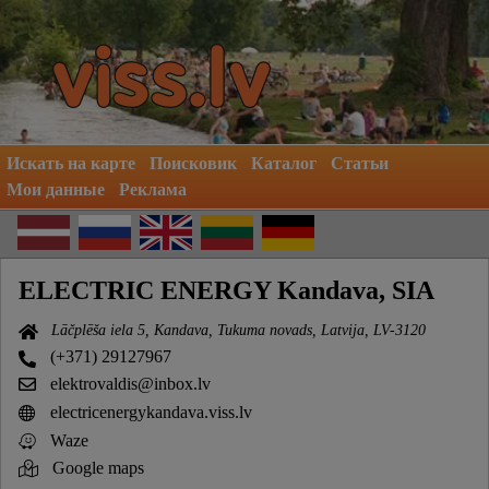
Искать на карте
Поисковик
Каталог
Статьи
Мои данные
Реклама
ELECTRIC ENERGY Kandava, SIA
Lāčplēša iela 5, Kandava, Tukuma novads, Latvija, LV-3120
(+371) 29127967
elektrovaldis@inbox.lv
electricenergykandava.viss.lv
Waze
Google maps