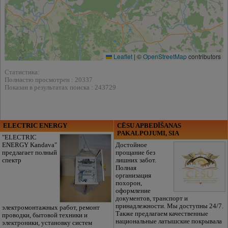
Leaflet
|
©
OpenStreetMap
contributors
Статистика:
Полнастю просмотрен : 20337
Показан в результатах поиска : 243729
ELECTRIC ENERGY
CĒSU APBEDĪŠANAS
PAKALPOJUMI, SIA
"ELECTRIC
ENERGY Kandava"
Достойное
предлагает полный
прощание без
спектр
лишних забот.
Полная
организация
похорон,
оформление
документов, транспорт и
принадлежности. Мы доступны 24/7.
электромонтажных работ, ремонт
Также предлагаем качественные
проводки, бытовой техники и
национальные латышские покрывала
электроники, установку систем