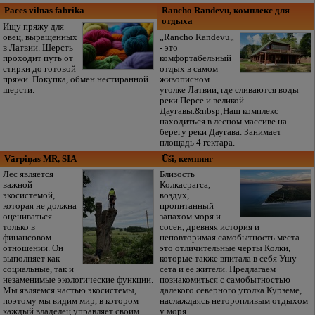
Pāces vilnas fabrika
Rancho Randevu, комплекс для
отдыха
Ищу пряжу для
овец, выращенных
„Rancho Randevu„
в Латвии. Шерсть
- это
проходит путь от
комфортабельный
стирки до готовой
отдых в самом
пряжи. Покупка, обмен нестиранной
живописном
шерсти.
уголке Латвии, где сливаются воды
реки Персе и великой
Даугавы.&nbsp;Наш комплекс
находиться в лесном массиве на
берегу реки Даугава. Занимает
площадь 4 гектара.
Vārpiņas MR, SIA
Ūši, кемпинг
Лес является
Близость
важной
Колкасрагса,
экосистемой,
воздух,
которая не должна
пропитанный
оцениваться
запахом моря и
только в
сосен, древняя история и
финансовом
неповторимая самобытность места –
отношении. Он
это отличительные черты Колки,
выполняет как
которые также впитала в себя Ушу
социальные, так и
сета и ее жители. Предлагаем
незаменимые экологические функции.
познакомиться с самобытностью
Мы являемся частью экосистемы,
далекого северного уголка Курземе,
поэтому мы видим мир, в котором
наслаждаясь неторопливым отдыхом
каждый владелец управляет своим
у моря.