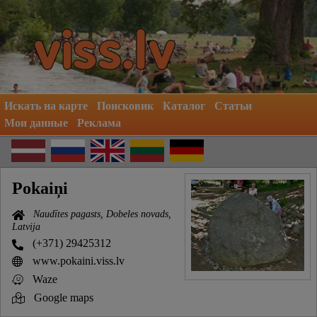
Искать на карте
Поисковик
Каталог
Статьи
Мои данные
Реклама
Pokaiņi
Naudītes pagasts, Dobeles novads,
Latvija
(+371) 29425312
www.pokaini.viss.lv
Waze
Google maps