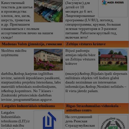
Качественный
(Засулаукс) для
текстиль для шитья
детей от 10
и производства:
месяцев до 6 лет.
хлопок, лен, шелк,
Лицензированные
шерсть, трикотаж
программы (LV/RU), логопед,
и др. Приглашаем
спецпрограммы, кружки, большая
ознакомиться с полным
зеленая территория и 3-разовое
ассортиментом лично на нашем
питание. Работаем круглый год,
складе!
включая лето!
Madonas Valsts ģimnāzija, гимназия
Zeltiņu vēstures krātuve
Skolēnu mācību
Bijusī padomju
uzņēmumu
armijas raķešu bāze
un Zeltiņu vēstures
krātuve
darbība,&nbsp;karjeras izglītības
(muzejs).&nbsp;Bijušais īpaši slepenais
ievirze, saistoši ārpusklases pasākumi,
militārais objekts vēl šodien glabā
starptautisku projektu īstenošana, labs
daudz nezināmas un interesantas
materiāli tehniskais nodrošinājums,
informācijas.&nbsp;Nostāsti nelīdzēs –
ir&nbsp;kopmītnes. No 7.klases -
šī vieta jāredz pašam.
Zinātniski pētnieciskās darbības
ievirze, programmēšanas apguve.
Latgales Industriālais tehnikums
Rīgas Strazdumuižas vidusskola -
attīstības centrs
Latgales
Industriālais
На сегодняшний
tehnikums (LIT) ir
день Рижская
lielākā mācību
Страздумуйжская