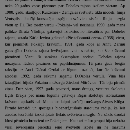
nekā 20 gadus vecas piezīmes par Dobeles rajona izcilām vietām. Ap
1988. gadu, skaitļojot Kurzemes - Zemgales svētvietu tīkla modeli, līnijā
Ventspils - Jonišķi konstatēju iespējamo svētvietu sistēmu līniju mezgla
vietu ap Īli. Bet toreiz vārdu «Pokaiņi» vēl nezināju. 1990. gadā mana
palīdze Biruta Vītoliņa, gatavojot izrakstus no literatūras par Dobeles
rajonu, atrada Kārļa Ieviņa grāmatā «Pie teiksmotā ezera» (1938) vietu,
kur pieminēti Pokaiņu krāvumi. 1991. gadā kopā ar Annu Zariņu
gatavojām Dobeles rajona ievērojamo vietu sarakstu, kur šie krāvumi
pieminēti. Vienu šī saraksta eksemplāru nodevu Dobeles rajona
muzejam, lūdzot piezīmes un papildinājumus. Tā paša gada beigās
rakstīju uz Auci Diānai Ozolai ar lūgumu uzzināt, kur šie krāvumi
atrodas. 1992. gada sākumā saņemu D.Ozolas vēstuli. Viņa bija
iztaujājusi bijušo Pokaiņu mežsargu Ziedoni Mitrēvicu. Tās bija pirmās
ziņas. Drīz vien, 1992. gada pavasari, mans draugs, vēstures skolotājs
Egils Brāķis pēc mana lūguma gatavoja Rīgas skolotāju izbraukumu
krāvumu apskatīšanai. Mums tos laipni parādīja mežsargs Aivars Klūga.
Pirmie iespaidi un spēcīgais bioenerģētiskais starojums rādīja, ka šeit
atrodas teorētiski izskaitļotais lielais svētvietu mezgls. Nu sākās daudzi
klusi pētnieku braucieni uz Pokaiņiem. Kaut arī mūsu grupai bija uzkrāta
visai ievērojama pieredze seno svētvietu izpētē un ne mazums