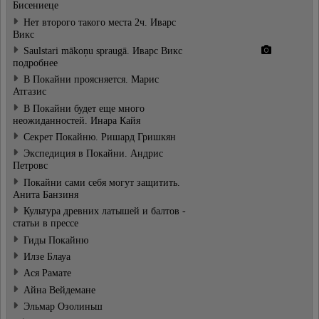
Бисениеце
Нет второго такого места 2ч. Иварс
Викс
Saulstari mākoņu spraugā. Иварс Викс
подробнее
В Покайни проясняется. Марис
Атгазис
В Покайни будет еще много
неожиданностей. Инара Кайя
Секрет Покайню. Ришард Гришкян
Экспедиция в Покайни. Андрис
Петровс
Покайни сами себя могут защитить.
Анита Банзиня
Культура древних латышей и балтов -
статьи в прессе
Гиды Покайню
Илзе Блауа
Ася Рамате
Айна Вейдемане
Эльмар Озолиньш