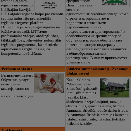
iestāde Latgales
средняя школа -
reģionā un viena no
Центр развития
lielākajām Latvijā.
является
LIT Latgales reģionā kalpo par vienotu
единственным учебным заведением в
septiņu industriju profesionālās
стране, в котором детям и
izglītības ieguves platformu
подросткам с тяжелыми
Daugavpils pilsētā, Augšdaugavas un
нарушениями зрения
Krāslavas novadā. LIT īsteno
предоставляется адаптированный к
profesionālās vidējās, arodizglītības,
особенностям их зрения процесс
tālākizglītības, pilnveides, neformālās
обучения и которое обеспечивает
izglītības programmas, kā arī sniedz
интегрированную поддержку
ārpusformālās izglītības iegūto
слабовидящих и незрячих учащихся.
kompetenču novērtēšanu.
в общеобразовательных
учреждениях. В школу принимаются
ученики с 7 лет.
Permanent Master
Aktieru Amtmaņu muzejs - Zvanītāju
Bukas, музей
Permanent-master
.
Обучение, услуги,
Kāzu izklaides
повышение
“Skroderdienas
квалификации по
Silmačos” gaisotnē,
lomu sižeta rotaļas
микропигментации.
jaunāko klašu
skolēniem, dzejas lasījumi, muzeja
ekspozīcijas, ģimenes istaba, Alfreda
Amtmaņa Briedīša radošo darbu istaba,
A. Amtmaņa Briedīša prēmijas laureātu
istaba, izstāžu zāle, mākslas, lietišķās
mākslas izstādes.
Visi banneri