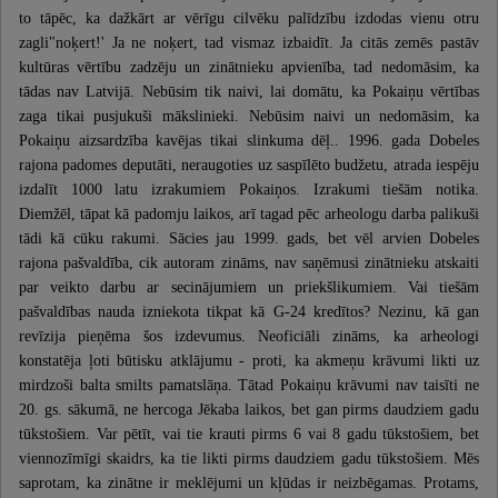
to tāpēc, ka dažkārt ar vērīgu cilvēku palīdzību izdodas vienu otru
zagli"noķert!' Ja ne noķert, tad vismaz izbaidīt. Ja citās zemēs pastāv
kultūras vērtību zadzēju un zinātnieku apvienība, tad nedomāsim, ka
tādas nav Latvijā. Nebūsim tik naivi, lai domātu, ka Pokaiņu vērtības
zaga tikai pusjukuši mākslinieki. Nebūsim naivi un nedomāsim, ka
Pokaiņu aizsardzība kavējas tikai slinkuma dēļ.. 1996. gada Dobeles
rajona padomes deputāti, neraugoties uz saspīlēto budžetu, atrada iespēju
izdalīt 1000 latu izrakumiem Pokaiņos. Izrakumi tiešām notika.
Diemžēl, tāpat kā padomju laikos, arī tagad pēc arheologu darba palikuši
tādi kā cūku rakumi. Sācies jau 1999. gads, bet vēl arvien Dobeles
rajona pašvaldība, cik autoram zināms, nav saņēmusi zinātnieku atskaiti
par veikto darbu ar secinājumiem un priekšlikumiem. Vai tiešām
pašvaldības nauda izniekota tikpat kā G-24 kredītos? Nezinu, kā gan
revīzija pieņēma šos izdevumus. Neoficiāli zināms, ka arheologi
konstatēja ļoti būtisku atklājumu - proti, ka akmeņu krāvumi likti uz
mirdzoši balta smilts pamatslāņa. Tātad Pokaiņu krāvumi nav taisīti ne
20. gs. sākumā, ne hercoga Jēkaba laikos, bet gan pirms daudziem gadu
tūkstošiem. Var pētīt, vai tie krauti pirms 6 vai 8 gadu tūkstošiem, bet
viennozīmīgi skaidrs, ka tie likti pirms daudziem gadu tūkstošiem. Mēs
saprotam, ka zinātne ir meklējumi un kļūdas ir neizbēgamas. Protams,