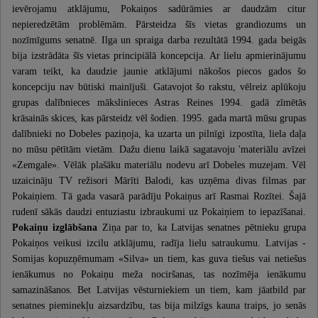
ievērojamu atklājumu, Pokaiņos sadūrāmies ar daudzām citur
nepieredzētām problēmām. Pārsteidza šīs vietas grandiozums un
nozīmīgums senatnē. Ilga un spraiga darba rezultātā 1994. gada beigās
bija izstrādāta šīs vietas principiālā koncepcija. Ar lielu apmierinājumu
varam teikt, ka daudzie jaunie atklājumi nākošos piecos gados šo
koncepciju nav būtiski mainījuši. Gatavojot šo rakstu, vēlreiz aplūkoju
grupas dalībnieces mākslinieces Astras Reines 1994. gadā zīmētās
krāsainās skices, kas pārsteidz vēl šodien. 1995. gada martā mūsu grupas
dalībnieki no Dobeles paziņoja, ka uzarta un pilnīgi izpostīta, liela daļa
no mūsu pētītām vietām. Dažu dienu laikā sagatavoju 'materiālu avīzei
«Zemgale». Vēlāk plašāku materiālu nodevu arī Dobeles muzejam. Vēl
uzaicināju TV režisori Mārīti Balodi, kas uzņēma divas filmas par
Pokaiņiem. Tā gada vasarā parādīju Pokaiņus arī Rasmai Rozītei. Šajā
rudenī sākās daudzi entuziastu izbraukumi uz Pokaiņiem to iepazīšanai.
Pokaiņu izglābšana
Ziņa par to, ka Latvijas senatnes pētnieku grupa
Pokaiņos veikusi izcilu atklājumu, radīja lielu satraukumu. Latvijas -
Somijas kopuzņēmumam «Silva» un tiem, kas guva tiešus vai netiešus
ienākumus no Pokaiņu meža nociršanas, tas nozīmēja ienākumu
samazināšanos. Bet Latvijas vēsturniekiem un tiem, kam jāatbild par
senatnes pieminekļu aizsardzību, tas bija milzīgs kauna traips, jo senās