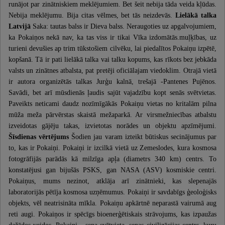
runājot par zinātniskiem meklējumiem. Bet šeit nebija tāda veida kļūdas.
Nebija meklējumu. Bija citas vēlmes, bet tās neizdevās.
Lielākā talka
Latvijā
Saka: tautas balss ir Dieva balss. Neraugoties uz apgalvojumiem,
ka Pokaiņos nekā nav, ka tas viss ir tikai Vīka izdomātās.muļķības, uz
turieni devušies ap trim tūkstošiem cilvēku, lai piedalītos Pokaiņu izpētē,
kopšanā. Tā ir pati lielākā talka vai talku kopums, kas rīkots bez jebkāda
valsts un zinātnes atbalsta, pat pretēji oficiālajam viedoklim. Otrajā vietā
ir autora organizētās talkas Jurģu kalnā, trešajā -Pantenes Pujēnos.
Savādi, bet arī mūsdienās ļaudis sajūt vajadzību kopt senās svētvietas.
Paveikts neticami daudz nozīmīgākās Pokaiņu vietas no kritalām pilna
mūža meža pārvērstas skaistā mežaparkā. Ar virsmežniecības atbalstu
izveidotas gājēju takas, izvietotas norādes un objektu apzīmējumi.
Šīsdienas vērtējums
Šodien jau varam izteikt būtiskus secinājumus par
to, kas ir Pokaiņi. Pokaiņi ir izcilkā vietā uz Zemeslodes, kura kosmosa
fotogrāfijās parādās kā milzīga apļa (diametrs 340 km) centrs. To
konstatējusi gan bijušās PSKS, gan NASA (ASV) kosmiskie centri.
Pokaiņus, mums nezinot, atklāja arī zinātnieki, kas slepenajās
laboratorijās pētīja kosmosa uzņēmumus. Pokaiņi ir savdabīgs ģeoloģisks
objekts, vēl neatrisināta mīkla. Pokaiņu apkārtnē neparastā vairumā aug
reti augi. Pokaiņos ir spēcīgs bioenerģētiskais strāvojums, kas izpaužas
dažādos veidos. Pokaiņi - sena svētvieta, senas civilizācijas centrs, kuru