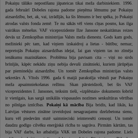
Pokaiņu tālāko nepostīšanu jāpateicas tikai meža darbiniekiem. 1996.
gada februārī Dobeles rajona padome pieņēma lēmumu par Pokaiņu
aizsardzību, bet, ak, vai, izrādījās, ka šis lēmums ir bez spēka, jo Pokaiņi
atrodas valsts fonda zemē. Te nu sākās vēl viens cīņas posms, kas ilga
vairākus mēnešus. VAF viceprezidente Ilze Jansone neskaitāmas reizes
devās uz Zemkopības ministrijas Valsts meža dienestu. Gods kam gods,
mežinieki pēc tam, kad viņiem izskaidroj a lietas - būtību; nemaz;
nepretojās Pokaiņu aizsardzības idejai, lai gan viņiem tas no zīmēja
ienākumu mazināšanos. Problēma bija pavisam cita – viņi no sirds
brīnījās, kāpēc nekādu ziņu nebija devuši zinātnieki, kuriem jārūpējas
par pieminekļu aizsardzību. Un tomēr Zemkopības ministrijas valsts
sekretārs A. Vītols 1996. gada 6 maijā parakstīja vēstuli par Pokaiņu
meža apsaimniekošanas režīmu. Skan pārsteidzoši, bet šis VAF
viceprezidentes I. Jansones, teiksim tieši, «izplēstais» dokuments šobrīd
ir vienīgais, kas sargā unikālās vispasaules nozīmes senkultūras vērtības
no pilnīgas iznīcības.
Pokaiņi kā mācība
Bija bridis, kad likās, ka
Latvijas vēstures zinātne izveidojusi nesagraujamu dzelzbetona sienu,
kuru vēl piedevām stutē saimnieciski ieinteresēti censoņi. Un tomēr
daudzu godīgo cilvēku enerģiskā rīcība to sagrāva. Pirmām kārtām, tas
bija VAF darbs, ko atbalstīja VAK un Dobeles rajona padome. Liels