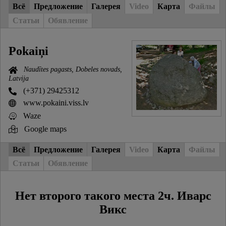
Всё
Предложение
Галерея
Video
Карта
Файлы
Статьи
Обявление
Pokaiņi
Naudītes pagasts, Dobeles novads,
Latvija
(+371) 29425312
www.pokaini.viss.lv
Waze
Google maps
Всё
Предложение
Галерея
Video
Карта
Файлы
Статьи
Обявление
Нет второго такого места 2ч. Иварс
Викс