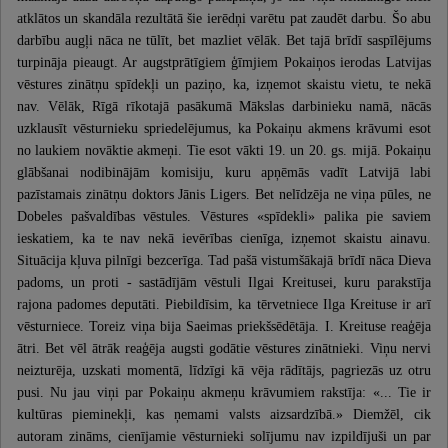
atklātos un skandāla rezultātā šie ierēdņi varētu pat zaudēt darbu. Šo abu
darbību augļi nāca ne tūlīt, bet mazliet vēlāk. Bet tajā brīdī saspīlējums
turpināja pieaugt. Ar augstprātīgiem ģīmjiem Pokaiņos ierodas Latvijas
vēstures zinātņu spīdekļi un paziņo, ka, izņemot skaistu vietu, te nekā
nav. Vēlāk, Rīgā rīkotajā pasākumā Mākslas darbinieku namā, nācās
uzklausīt vēsturnieku spriedelējumus, ka Pokaiņu akmens krāvumi esot
no laukiem novāktie akmeņi. Tie esot vākti 19. un 20. gs. mijā. Pokaiņu
glābšanai nodibinājām komisiju, kuru apņēmās vadīt Latvijā labi
pazīstamais zinātņu doktors Jānis Ligers. Bet nelīdzēja ne viņa pūles, ne
Dobeles pašvaldības vēstules. Vēstures «spīdekli» palika pie saviem
ieskatiem, ka te nav nekā ievērības cienīga, izņemot skaistu ainavu.
Situācija kļuva pilnīgi bezcerīga. Tad pašā vistumšākajā brīdī nāca Dieva
padoms, un proti - sastādījām vēstuli Ilgai Kreitusei, kuru parakstīja
rajona padomes deputāti. Piebildīsim, ka tērvetniece Ilga Kreituse ir arī
vēsturniece. Toreiz viņa bija Saeimas priekšsēdētāja. I. Kreituse reaģēja
ātri. Bet vēl ātrāk reaģēja augsti godātie vēstures zinātnieki. Viņu nervi
neizturēja, uzskati momentā, līdzīgi kā vēja rādītājs, pagriezās uz otru
pusi. Nu jau viņi par Pokaiņu akmeņu krāvumiem rakstīja: «... Tie ir
kultūras pieminekļi, kas ņemami valsts aizsardzībā.» Diemžēl, cik
autoram zināms, cienījamie vēsturnieki solījumu nav izpildījuši un par