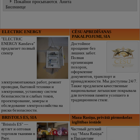
Покайни просыпаются. Анита
Бисениеце
ELECTRIC ENERGY
CĒSU APBEDĪŠANAS
PAKALPOJUMI, SIA
"ELECTRIC
ENERGY Kandava"
Достойное
предлагает полный
прощание без
спектр
лишних забот.
Полная
организация
похорон,
оформление
документов, транспорт и
принадлежности. Мы доступны 24/7.
электромонтажных работ, ремонт
Также предлагаем качественные
проводки, бытовой техники и
национальные латышские покрывала
электроники, установку систем
для почтения памяти усопшего в
безопасности и слабых токов,
традиционном стиле.
проектирование, замеры и
обследование электрохозяйства на
риски безопасности.
BRISTOLS ES, SIA
Maza Rasiņa, privātā pirmsskolas
izglītības iestāde
"Bristols ES" —
аутлет и оптовая
Частный детский
торговля тканями в
сад “Maza Rasiņa”
Риге.
в Пардаугаве