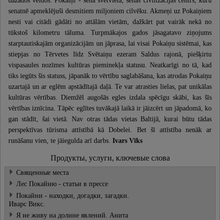
senatnē apmeklējuši desmitiem miljoniem cilvēku. Akmeņi uz Pokaiņiem
nesti vai citādi gādāti no attālām vietām, dažkārt pat vairāk nekā no
tūkstoš kilometru tāluma. Turpmākajos gados jāsagatavo ziņojums
starptautiskajām organizācijām un jāprasa, lai visai Pokaiņu sistēmai, kas
stiepjas no Tērvetes līdz Svētaiņu ezeram Saldus rajonā, piešķirtu
vispasaules nozīmes kultūras pieminekļa statusu. Neatkarīgi no tā, kad
tiks iegūts šis statuss, jāpanāk to vērtību saglabāšana, kas atrodas Pokaiņu
uzartajā un ar eglēm apstādītajā daļā. Te var atrasties lielas, pat unikālas
kultūras vērtības. Diemžēl augošās egles izdala spēcīgu skābi, kas šīs
vērtības iznīcina. Tāpēc eglītes tuvākajā laikā ir jāizcērt un jāpadomā, ko
gan stādīt, šai vietā. Nav otras tādas vietas Baltijā, kurai būtu tādas
perspektīvas tūrisma attīstībā kā Dobelei. Bet šī attīstība nenāk ar
runāšanu vien, te jāiegulda arī darbs.
Ivars Vīks
Продукты, услуги, ключевые слова
Священные места
Лес Покайню - статьи в прессе
Покайни - находки, догадки, загадки.
Иварс Викс.
Я не живу на долине явлений. Анита