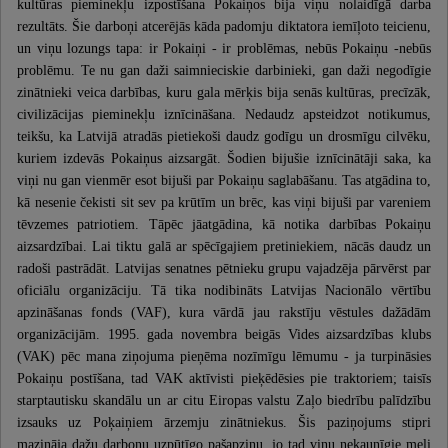
kultūras pieminekļu izpostīšana Pokaiņos bija viņu nolaidīgā darba
rezultāts. Šie darboņi atcerējās kāda padomju diktatora iemīļoto teicienu,
un viņu lozungs tapa: ir Pokaiņi - ir problēmas, nebūs Pokaiņu -nebūs
problēmu. Te nu gan daži saimnieciskie darbinieki, gan daži negodīgie
zinātnieki veica darbības, kuru gala mērķis bija senās kultūras, precīzāk,
civilizācijas pieminekļu iznīcināšana. Nedaudz apsteidzot notikumus,
teikšu, ka Latvijā atradās pietiekoši daudz godīgu un drosmīgu cilvēku,
kuriem izdevās Pokaiņus aizsargāt. Šodien bijušie iznīcinātāji saka, ka
viņi nu gan vienmēr esot bijuši par Pokaiņu saglabāšanu. Tas atgādina to,
kā nesenie čekisti sit sev pa krūtīm un brēc, kas viņi bijuši par vareniem
tēvzemes patriotiem. Tāpēc jāatgādina, kā notika darbības Pokaiņu
aizsardzībai. Lai tiktu galā ar spēcīgajiem pretiniekiem, nācās daudz un
radoši pastrādāt. Latvijas senatnes pētnieku grupu vajadzēja pārvērst par
oficiālu organizāciju. Tā tika nodibināts Latvijas Nacionālo vērtību
apzināšanas fonds (VAF), kura vārdā jau rakstīju vēstules dažādām
organizācijām. 1995. gada novembra beigās Vides aizsardzības klubs
(VAK) pēc mana ziņojuma pieņēma nozīmīgu lēmumu - ja turpināsies
Pokaiņu postīšana, tad VAK aktīvisti pieķēdēsies pie traktoriem; taisīs
starptautisku skandālu un ar citu Eiropas valstu Zaļo biedrību palīdzību
izsauks uz Poķaiņiem ārzemju zinātniekus. Šis paziņojums stipri
mazināja dažu darboņu uzpūtīgo pašapziņu, jo tad viņu nekaunīgie meli