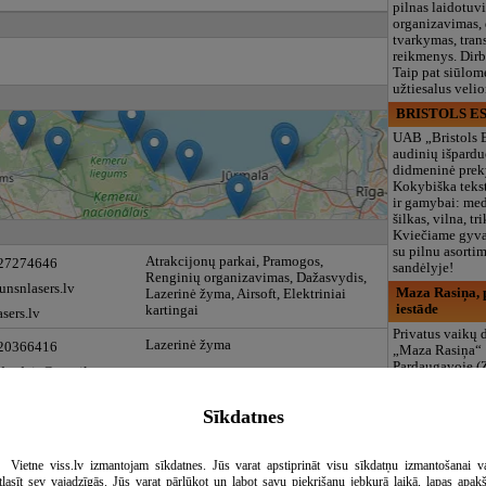
pilnas laidotuv
organizavimas,
tvarkymas, trans
reikmenys. Dir
Taip pat siūlom
užtiesalus veli
BRISTOLS ES
UAB „Bristols 
audinių išpardu
didmeninė prek
Kokybiška tekst
ir gamybai: med
šilkas, vilna, tri
Kviečiame gyvai
su pilnu asort
Atrakcijonų parkai, Pramogos,
 27274646
sandėlyje!
Renginių organizavimas, Dažasvydis,
nsnlasers.lv
Maza Rasiņa, p
Lazerinė žyma, Airsoft, Elektriniai
iestāde
kartingai
sers.lv
Privatus vaikų d
Lazerinė žyma
 20366416
„Maza Rasiņa“
Pardaugavoje (
sdrudzis@gmail.com
vaikams nuo 10
metų. Licenciju
Sīkdatnes
programos (LV/
logopedas, spec
būreliai, didelė 
maitinimas. Dir
Vietne viss.lv izmantojam sīkdatnes. Jūs varat apstiprināt visu sīkdatņu izmantošanai v
vasarą!
tlasīt sev vajadzīgās. Jūs varat pārlūkot un labot savu piekrišanu jebkurā laikā, lapas apak