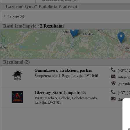
"Lazerinė žyma" Padalinta iš adresai
Latvija (4)
Rasti žemėlapyje :
2 Rezultatai
Rezultatai (2)
GunsnLasers, atrakcionų parkas
(+371)
Šampētera iela 1, Rīga, Latvija, LV-1046
info@gu
gunsnla
Lāzertags Staru Jampadracis
(+371)
Viestura iela 5, Dobele, Dobeles novads,
drudzi
Latvija, LV-3701
a