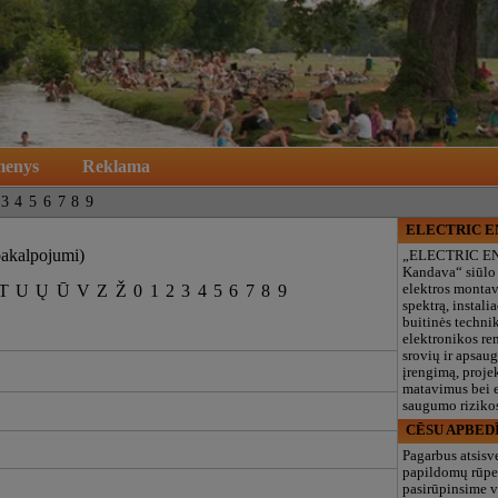
menys
Reklama
3
4
5
6
7
8
9
ELECTRIC 
pakalpojumi)
„ELECTRIC E
Kandava“ siūlo
T
U
Ų
Ū
V
Z
Ž
0
1
2
3
4
5
6
7
8
9
elektros monta
spektrą, instalia
buitinės technik
elektronikos re
srovių ir apsau
įrengimą, proje
matavimus bei e
saugumo rizikos
CĒSU APBED
Pagarbus atsisv
papildomų rūpe
pasirūpinsime v