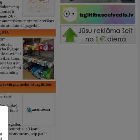
ių
 dokumentų
portas ir
bame 24/7.
e autentiškus tautinius latviškus
onio atminimui pagerbti.
, SIA
ES“ –
otuvė ir
yba Rygoje.
ilė siuvimui
vilnė, linas,
kotažas ir kt.
 susipažinti
imentu mūsų
rivātā pirmsskolas izglītības
arželis
Zasulauke)
 mėn. iki 6
otos
RU),
iali pagalba,
žalia teritorija ir 3 kartų
bame visus metus, taip pat ir
ai
šā