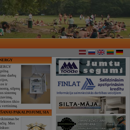
ENERGY
NERGY
 pilną
vimo darbų
cijos,
os ir
montą, silpnų
gos sistemų
ktavimą,
lektros ūkio
 vertinimą.
ĪŠANAS PAKALPOJUMI, SIA
eikinimas be
sčių. Mes
iskuo: