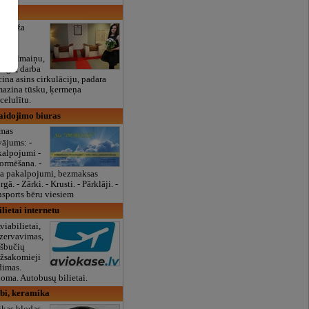
a 8
masāža
elību
ju un
bo vielmaiņu,
iegu, darba
icina asins cirkulāciju, padara
mazina tūsku, ķermeņa
celulītu.
laidojimo biuras
rmas
ājums: -
kalpojumi -
rmēšana. -
a pakalpojumi, bezmaksas
. - Zārki. - Krusti. - Pārklāji. -
nsports bēru viesiem
lietai internetu
Aviabilietai,
ezervavimas,
ešbučių
Užsakomieji
dimas.
oma. Autobusų bilietai.
bi, keramika