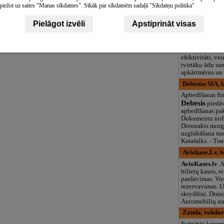
piežot uz saites "Manas sīkdatnes". Sīkāk par sīkdatnēm sadaļā "Sīkdatņu politika"
Masāžas studij
Limfodrenāžas 
Pielāgot izvēli
Apstiprināt visas
uzlabo jūsu ves
vairojot enerģi
vitalitāti, uzla
imūnsistēmu, m
efektivitāti, ve
tvirtāku ādu sa
apkārtmērus un 
Debesiss SIA, 
Apbedīšanas fi
Debesis
piedāv
apbedīšanas pa
Dokumentu nofo
Diennakts morg
uzglabāšana morgā
Katafalks. - Tra
Aviokase.Lv, bi
AvioKases.lv
. 
bilietų kasos, r
pardavimas. Vi
rezervavimas. 
skrydžiai. Drau
Automobilių nu
Zanda, rokdar