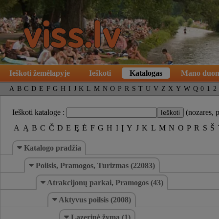
Ieškoti žemėlapyje
Ieškoti
Katalogas
Mano duo
A
B
C
D
E
F
G
H
I
J
K
L
M
N
O
P
R
S
T
U
V
Z
X
Y
W
Q
0
1
2
Ieškoti kataloge :
(nozares, 
A
Ą
B
C
Č
D
E
Ę
Ė
F
G
H
I
Į
Y
J
K
L
M
N
O
P
R
S
Š
Katalogo pradžia
Poilsis, Pramogos, Turizmas (22083)
Atrakcijonų parkai, Pramogos (43)
Aktyvus poilsis (2008)
Lazerinė žyma (1)