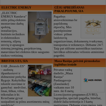
ELECTRIC ENERGY
CĒSU APBEDĪŠANAS
PAKALPOJUMI, SIA
„ELECTRIC
ENERGY Kandava“
Pagarbus
siūlo pilną elektros
atsisveikinimas be
montavimo darbų
papildomų
spektrą,
rūpesčių. Mes
instaliacijos,
pasirūpinsime
buitinės technikos
viskuo: pilnas
ir elektronikos
laidotuvių
remontą, silpnų
organizavimas, dokumentų tvarkymas,
srovių ir apsaugos
transportas ir reikmenys. Dirbame 24/7.
sistemų įrengimą, projektavimą,
Taip pat siūlome autentiškus tautinius
matavimus bei elektros ūkio saugumo
latviškus užtiesalus velionio atminimui
rizikos vertinimą.
pagerbti.
BRISTOLS ES, SIA
Maza Rasiņa, privātā pirmsskolas
izglītības iestāde
UAB „Bristols ES“
– audinių
Privatus vaikų
išparduotuvė ir
darželis „Maza
didmeninė prekyba
Rasiņa“
Rygoje. Kokybiška
Pardaugavoje
tekstilė siuvimui ir
(Zasulauke)
gamybai: medvilnė,
vaikams nuo 10
linas, šilkas, vilna,
mėn. iki 6 metų.
trikotažas ir kt.
Licencijuotos programos (LV/RU),
Kviečiame gyvai
logopedas, speciali pagalba, būreliai,
susipažinti su pilnu asortimentu mūsų
didelė žalia teritorija ir 3 kartų
sandėlyje!
maitinimas. Dirbame visus metus, taip