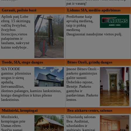
pat ir vasarą!
Garauši, poilsio bazė
Lidums SIA, medžio apdirbimas
Aplink patį Lobe
Perdirbame kaip
ežerą. 15 skirtingų
apvalią medieną,
valčių žvejybai,
taip ir pirktą
žvejybos
medieną.
licencijos,vietos
Daugiausiai naudojime vietos pušį.
palapinėms ir
laužams, nakvynė
kaimo sodyboje..
Toode, SIA, stogo dangos
Bēnes Ozoli, grindų dangos
SIA TOODE
Įmonė Bēnes Ozoli -
gamina: plieninius
parketo gamintojus
stogus ir sienų
galite surasti
apdailą,
Dobelsko rajone,
lietvamzdžius,
Benėje. Parketo
išorines palanges, karnizo lankstinius,
gamyba ir
kraigo dangtelius ir kitus plieno
pardavimas. Parketo
lankstinius.
lentos.
Muižnieki, kempingai
Bea aizkaru centrs, salonas
Muižnieki,
Užuolaidų salonas
kempingas prie
Bea. Audiniai,
Usmas ežero.
užuolaidos ir
Svečių namai,
staltiesės, karnizai,