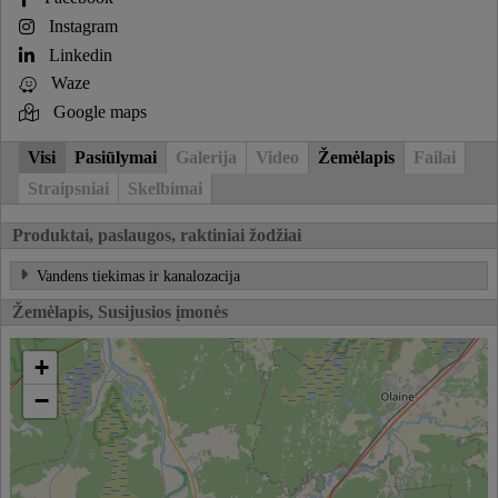
Instagram
Linkedin
Waze
Google maps
Visi
Pasiūlymai
Galerija
Video
Žemėlapis
Failai
Straipsniai
Skelbimai
Produktai, paslaugos, raktiniai žodžiai
Vandens tiekimas ir kanalozacija
Žemėlapis, Susijusios įmonės
+
−