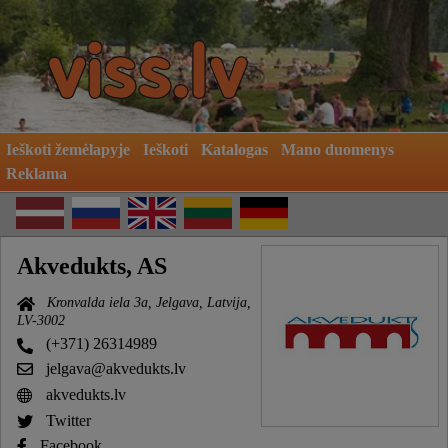
Ieškoti žemėlapyje
Ieškoti
Katalogas
Mano duomenys
Reklama
Akvedukts, AS
Kronvalda iela 3a, Jelgava, Latvija,
LV-3002
(+371) 26314989
jelgava@akvedukts.lv
akvedukts.lv
Twitter
Facebook