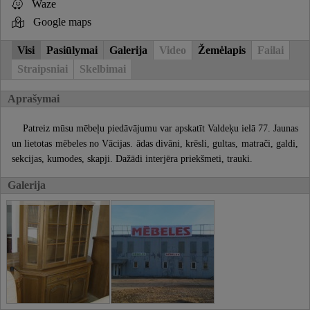
Waze
Google maps
Visi
Pasiūlymai
Galerija
Video
Žemėlapis
Failai
Straipsniai
Skelbimai
Aprašymai
Patreiz mūsu mēbeļu piedāvājumu var apskatīt Valdeķu ielā 77. Jaunas
un lietotas mēbeles no Vācijas. ādas divāni, krēsli, gultas, matrači, galdi,
sekcijas, kumodes, skapji. Dažādi interjēra priekšmeti, trauki.
Galerija