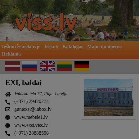
Ieškoti žemėlapyje
Ieškoti
Katalogas
Mano duomenys
Reklama
EXI, baldai
Valdeķu iela 77, Rīga, Latvija
(+371) 29420274
guntexsi@inbox.lv
www.mebele1.lv
www.exsi.viss.lv
(+371) 28888558