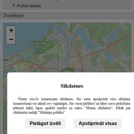
Poilsio krėslai
Žemėlapis
+
−
Sīkdatnes
Vietne viss.lv izmantojam sīkdatnes. Jūs varat apstiprināt visu sīkdatņu
izmantošanai vai atlasīt sev vajadzīgās. Jūs varat pārlūkot un labot savu piekrišanu
jebkurā laikā, lapas apakšā spiežot uz saites "Manas sīkdatnes". Sīkāk par
sīkdatnēm sadaļā "Sīkdatņu politika"
Pielāgot izvēli
Apstiprināt visas