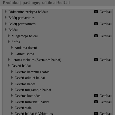
Produktai, paslaugos, raktiniai žodžiai
Didmeninė prekyba baldais
Detaliau
Baldų pardavimas
Baldų parduotuvės
Detaliau
Baldai
Miegamojo baldai
Detaliau
Sofos
Auduma dīvāni
Odiniai sofos
lietotas mebeles (Svetainės baldai)
Detaliau
Dėvėti baldai
Dėvėtos kampinės sofos
Dėvėti odiniai baldai
Dėvėtos kėdės
Dėvėti miegamojo baldai
Dėvėtos komodos
Detaliau
Dėvėti minkštieji baldai
Detaliau
Dėvėti stalai
Dėvėti baldai iš Vokietijos
Detaliau