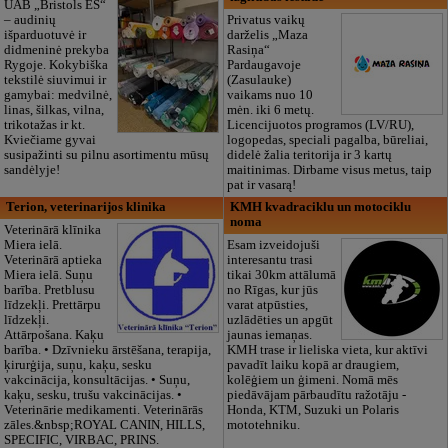
UAB „Bristols ES“
– audinių
Privatus vaikų
išparduotuvė ir
darželis „Maza
didmeninė prekyba
Rasiņa“
Rygoje. Kokybiška
Pardaugavoje
tekstilė siuvimui ir
(Zasulauke)
gamybai: medvilnė,
vaikams nuo 10
linas, šilkas, vilna,
mėn. iki 6 metų.
trikotažas ir kt.
Licencijuotos programos (LV/RU),
Kviečiame gyvai
logopedas, speciali pagalba, būreliai,
susipažinti su pilnu asortimentu mūsų
didelė žalia teritorija ir 3 kartų
sandėlyje!
maitinimas. Dirbame visus metus, taip
pat ir vasarą!
Terion, veterinarijos klinika
KMH kvadraciklu un motociklu
noma
Veterinārā klīnika
Miera ielā.
Esam izveidojuši
Veterinārā aptieka
interesantu trasi
Miera ielā. Suņu
tikai 30km attālumā
barība. Pretblusu
no Rīgas, kur jūs
līdzekļi. Prettārpu
varat atpūsties,
līdzekļi.
uzlādēties un apgūt
Attārpošana. Kaķu
jaunas iemaņas.
barība. • Dzīvnieku ārstēšana, terapija,
KMH trase ir lieliska vieta, kur aktīvi
ķirurģija, suņu, kaķu, sesku
pavadīt laiku kopā ar draugiem,
vakcinācija, konsultācijas. • Suņu,
kolēģiem un ģimeni. Nomā mēs
kaķu, sesku, trušu vakcinācijas. •
piedāvājam pārbaudītu ražotāju -
Veterinārie medikamenti. Veterinārās
Honda, KTM, Suzuki un Polaris
zāles.&nbsp;ROYAL CANIN, HILLS,
mototehniku.
SPECIFIC, VIRBAC, PRINS.