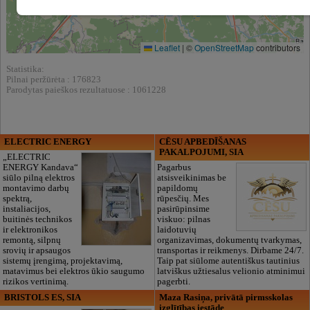
Leaflet
|
©
OpenStreetMap
contributors
Statistika:
Pilnai peržūrėta : 176823
Parodytas paieškos rezultatuose : 1061228
ELECTRIC ENERGY
CĒSU APBEDĪŠANAS
PAKALPOJUMI, SIA
„ELECTRIC
ENERGY Kandava“
Pagarbus
siūlo pilną elektros
atsisveikinimas be
montavimo darbų
papildomų
spektrą,
rūpesčių. Mes
instaliacijos,
pasirūpinsime
buitinės technikos
viskuo: pilnas
ir elektronikos
laidotuvių
remontą, silpnų
organizavimas, dokumentų tvarkymas,
srovių ir apsaugos
transportas ir reikmenys. Dirbame 24/7.
sistemų įrengimą, projektavimą,
Taip pat siūlome autentiškus tautinius
matavimus bei elektros ūkio saugumo
latviškus užtiesalus velionio atminimui
rizikos vertinimą.
pagerbti.
BRISTOLS ES, SIA
Maza Rasiņa, privātā pirmsskolas
izglītības iestāde