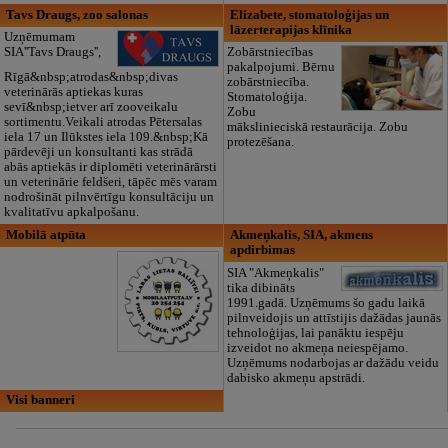
Tavs Draugs, zoo salonas
Elizabete, stomatoloģijas un
lāzerterapijas klīnika
Uzņēmumam
SIA''Tavs Draugs'',
Zobārstniecības
pakalpojumi. Bērnu
Rīgā&nbsp;atrodas&nbsp;divas
zobārstniecība.
veterinārās aptiekas kuras
Stomatoloģija.
sevī&nbsp;ietver arī zooveikalu
Zobu
sortimentu.Veikali atrodas Pētersalas
mākslinieciskā restaurācija. Zobu
iela 17 un Ilūkstes iela 109.&nbsp;Kā
protezēšana.
pārdevēji un konsultanti kas strādā
abās aptiekās ir diplomēti veterinārārsti
un veterinārie feldšeri, tāpēc mēs varam
nodrošināt pilnvērtīgu konsultāciju un
kvalitatīvu apkalpošanu.
Mobilā atpūta
Akmeņkalis, SIA, akmens
apdirbimas
SIA "Akmeņkalis"
tika dibināts
1991.gadā. Uzņēmums šo gadu laikā
pilnveidojis un attīstijis dažādas jaunās
tehnoloģijas, lai panāktu iespēju
izveidot no akmeņa neiespējamo.
Uzņēmums nodarbojas ar dažādu veidu
dabisko akmeņu apstrādi.
Visi banneri