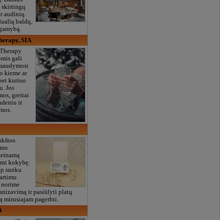
 skirtingų
r audinių.
ualią baldų,
 gamybą.
herapy, SIA
 Therapy
mis gali
 maudymosi
o kieme ar
bet kuriuo
u. Jos
mos, greitai
deniu ir
imos.
ukštos
imo
rieinamą
ami kokybę.
ip sunku
 artimu
 norime
anizavimą ir pasiūlyti platų
ą mirusiajam pagerbti.
A