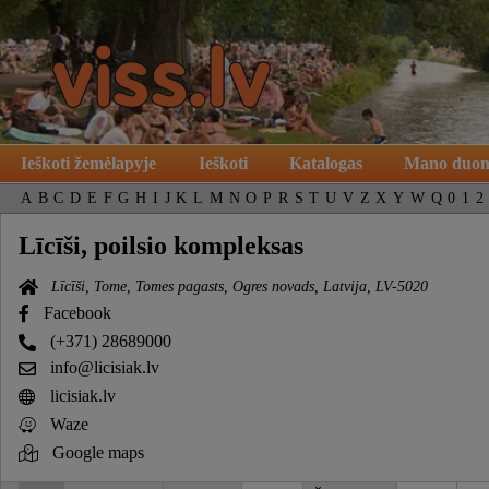
Ieškoti žemėlapyje
Ieškoti
Katalogas
Mano duo
A
B
C
D
E
F
G
H
I
J
K
L
M
N
O
P
R
S
T
U
V
Z
X
Y
W
Q
0
1
2
Līcīši, poilsio kompleksas
Līcīši, Tome, Tomes pagasts, Ogres novads, Latvija, LV-5020
Facebook
(+371) 28689000
info@licisiak.lv
licisiak.lv
Waze
Google maps