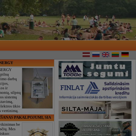
ENERGY
NERGY
 pilną
vimo darbų
cijos,
os ir
montą, silpnų
gos sistemų
ktavimą,
lektros ūkio
 vertinimą.
ĪŠANAS PAKALPOJUMI, SIA
eikinimas be
sčių. Mes
iskuo: