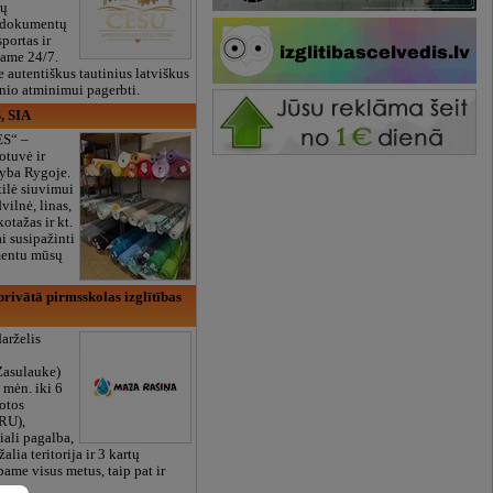
ių
 dokumentų
portas ir
bame 24/7.
e autentiškus tautinius latviškus
onio atminimui pagerbti.
, SIA
ES“ –
otuvė ir
yba Rygoje.
ilė siuvimui
vilnė, linas,
kotažas ir kt.
 susipažinti
imentu mūsų
rivātā pirmsskolas izglītības
arželis
Zasulauke)
 mėn. iki 6
otos
RU),
iali pagalba,
žalia teritorija ir 3 kartų
bame visus metus, taip pat ir