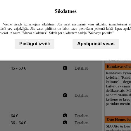
Ilona Einika, 
Sīkdatnes
Galiu drąsiai te
įsimylėjęs fotog
ės
veikla – ne tik 
Vietne viss.lv izmantojam sīkdatnes. Jūs varat apstiprināt visu sīkdatņu izmantošanai v
galimybė įamži
tlasīt sev vajadzīgās. Jūs varat pārlūkot un labot savu piekrišanu jebkurā laikā, lapas apak
natūralų grožį 
iniai žodžiai
piežot uz saites "Manas sīkdatnes". Sīkāk par sīkdatnēm sadaļā "Sīkdatņu politika"
kurti istoriją. F
metu visada fik
akimirką ir ste
Pielāgot izvēli
Apstiprināt visas
užfiksuoti tikra
Detaliau
laimę, ašaras, j
iš 25 €
Detaliau
nuostabą, meilę
atvira bendrada
Kandavas vīna
45 - 60 €
Detaliau
Kandavos Vyno
kviečia į "Kan
kelionę" – degu
Latvijos vynais 
delikatesais. M
Detaliau
nepamirštama s
kelione su kruo
parinktu meniu
64 €
Detaliau
Otto Home, bal
36 - 64 €
Detaliau
SIA Otto & Leo
modernią įrang