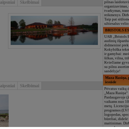
aipsniai
Skelbimai
pilnas laidotuv
organizavimas,
tvarkymas, trans
reikmenys. Dir
Taip pat siūlom
užtiesalus veli
BRISTOLS ES
UAB „Bristols 
audinių išpardu
didmeninė prek
Kokybiška tekst
ir gamybai: med
šilkas, vilna, tri
Kviečiame gyvai
su pilnu asort
sandėlyje!
Maza Rasiņa, p
iestāde
aipsniai
Skelbimai
Privatus vaikų d
„Maza Rasiņa“
Pardaugavoje (
vaikams nuo 10
metų. Licenciju
programos (LV/
logopedas, spec
būreliai, didelė 
maitinimas. Dir
vasarą!