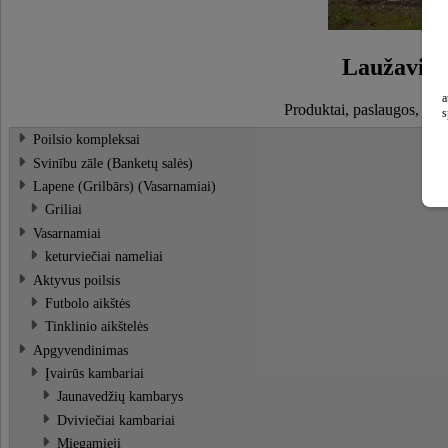
Laužaviet
a
Produktai, paslaugos, rakt
s
Poilsio kompleksai
Svinību zāle (Banketų salės)
Lapene (Grilbārs) (Vasarnamiai)
Griliai
Vasarnamiai
keturviečiai nameliai
Aktyvus poilsis
Futbolo aikštės
Tinklinio aikštelės
Apgyvendinimas
Įvairūs kambariai
Jaunavedžių kambarys
Dviviečiai kambariai
Miegamieji