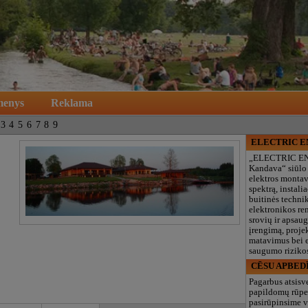
menys
Reklama
3
4
5
6
7
8
9
ELECTRIC 
„ELECTRIC E
Kandava“ siūlo
elektros monta
spektrą, instalia
buitinės technik
elektronikos re
srovių ir apsau
įrengimą, proje
matavimus bei e
saugumo rizikos
CĒSU APBED
Pagarbus atsisv
papildomų rūpe
pasirūpinsime v