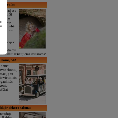
Fotografas
igti, kad esu
rafiją. Ši
hobis, o
ai
nti savo
šā
ir galimybė
otosesijos
suoju
ngiuosi
s emocijas:
uoką,
. Visada esu
rbiavimui ir naujiems iššūkiams!
 nams, SIA
 namai
davos skonių
staciją su
ir vietiniais
ėgaukitės
konio
pščiai
.
dų ir dekoro salonas
 naudoja
ą. Baldus