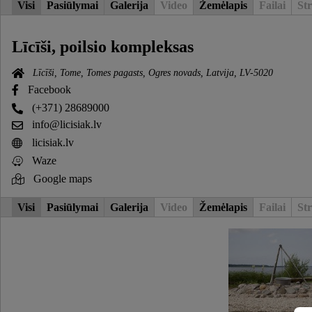
Visi
Pasiūlymai
Galerija
Video
Žemėlapis
Failai
Str
Līcīši, poilsio kompleksas
Līcīši, Tome, Tomes pagasts, Ogres novads, Latvija, LV-5020
Facebook
(+371) 28689000
info@licisiak.lv
licisiak.lv
Waze
Google maps
Visi
Pasiūlymai
Galerija
Video
Žemėlapis
Failai
Str