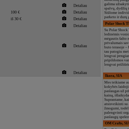
galima užsakyti
Detaliau
spalvų, dydžių i
100 €
Detaliau
Siūlome individ
parketo ir durų
iš 30 €
Detaliau
Polar Shock T
Detaliau
Su Polar Shock
ledinėmis vonio
mėgautis šalto
privalumais sav
Detaliau
buto terasoje – 
tau patogiu met
lengvai įrengia
pripildomos van
lengvai prižiūr
Detaliau
Ikora, SIA
Mes teikiame a
kokybės laidoj
paslaugas už p
kainą, išlaikyd
Suprantame, ka
atsisveikinti su
žmogumi, todėl
palengvinti org
paslaugų spektr
OM Crafts, SI