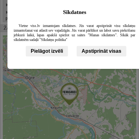
Granito apvadai, gamyba
Sīkdatnes
Granīta puķu podi, kastes, vāzes (Granīta
Detaliau
puķu podi – kastes)
Vietne viss.lv izmantojam sīkdatnes. Jūs varat apstiprināt visu sīkdatņu
Žemėlapis
izmantošanai vai atlasīt sev vajadzīgās. Jūs varat pārlūkot un labot savu piekrišanu
jebkurā laikā, lapas apakšā spiežot uz saites "Manas sīkdatnes". Sīkāk par
sīkdatnēm sadaļā "Sīkdatņu politika"
+
Pielāgot izvēli
Apstiprināt visas
−