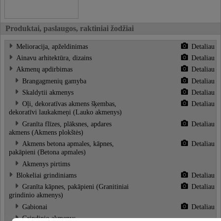
Produktai, paslaugos, raktiniai žodžiai
Melioracija, apželdinimas
Detaliau
Ainavu arhitektūra, dizains
Detaliau
Akmenų apdirbimas
Detaliau
Brangagmenių gamyba
Detaliau
Skaldytii akmenys
Detaliau
Oļi, dekoratīvas akmens šķembas,
Detaliau
dekoratīvi laukakmeņi (Lauko akmenys)
Granīta flīzes, plāksnes, apdares
Detaliau
akmens (Akmens plokštės)
Akmens betona apmales, kāpnes,
Detaliau
pakāpieni (Betona apmales)
Akmenys pirtims
Blokeliai grindiniams
Detaliau
Granīta kāpnes, pakāpieni (Granitiniai
Detaliau
grindinio akmenys)
Gabionai
Detaliau
Grindinio akmenys