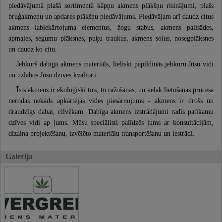
piedāvājumā plašā sortimentā kāpņu akmens plākšņu risinājumi, plašs
bruģakmeņu un apdares plākšņu piedāvājums. Piedāvājam arī daudz citus
akmens labiekārtojuma elementus, žogu stabus, akmens palisādes,
apmales, segumu plāksnes, puķu traukus, akmens solus, nosegplāksnes
un daudz ko citu.
Jebkurš dabīgā akmens materiāls, lieliski papildinās jebkuru Jūsu vidi
un uzlabos Jūsu dzīves kvalitāti.
Īsts akmens ir ekoloģiski tīrs, to ražošanas, un vēlāk lietošanas procesā
nerodas nekāds apkārtējās vides piesārņojums - akmens ir drošs un
draudzīgs dabai, cilvēkam. Dabīga akmens izstrādājumi radīs patīkamu
dzīves vidi ap jums. Mūsu speciālisti palīdzēs jums ar konsultācijām,
dizaina projektēšanu, izvēlēto materiālu transportēšanu un iestrādi.
Galerija