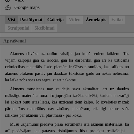
Google maps
Visi
Pasiūlymai
Galerija
Video
Žemėlapis
Failai
Straipsniai
Skelbimai
Aprašymai
Akmens cilvēka uzmanību saistījis jau kopš seniem laikiem. Tas
viņam kalpojis gan kā ierocis, gan kā darbarīks, gan arī kā uzticams
celtniecības materiāls. Labs piemērs ir Gīzas piramīdas, kas saliktas no
akmens bluķiem pastāv jau daudzus tūkstošus gadu un nekas neliecina,
ka laika zobs spēs tās sagrauzt arī nākotnē.
Akmens mūsdienās nav zaudējis savu aktualitāti arī uz daudzo
mākslīgo materiālu fona. To joprojām izvēlas cilvēki, kuriem ir svarīgi
lai apkārt būtu īstas lietas, kas uzticami tiem kalpo. Jo izvēloties mazāk
pārbaudītos materiālus, nav zināms, piemēram, cik ilgi betons spēs
izlikties par akmeni vai plastmasa - par koku.
Mūsu uzņēmums piedāvā plašā sortimentā īsta akmens materiālus, kā
arī piedāvājam jau gatavus risinājumus Jūsu projektu realizācijai -