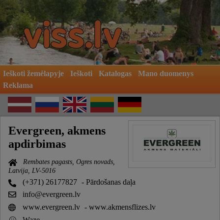
Ieškoti žemėlapyje
Ieškoti
Katalogas
Mano duomenys
Reklama
Evergreen, akmens
apdirbimas
Rembates pagasts, Ogres novads,
Latvija, LV-5016
(+371) 26177827
- Pārdošanas daļa
info@evergreen.lv
www.evergreen.lv
- www.akmensflizes.lv
Waze