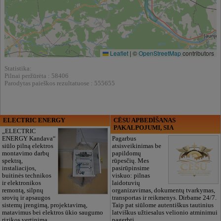
Leaflet
|
©
OpenStreetMap
contributors
Statistika:
Pilnai peržūrėta : 58406
Parodytas paieškos rezultatuose : 555655
ELECTRIC ENERGY
CĒSU APBEDĪŠANAS
PAKALPOJUMI, SIA
„ELECTRIC
ENERGY Kandava“
Pagarbus
siūlo pilną elektros
atsisveikinimas be
montavimo darbų
papildomų
spektrą,
rūpesčių. Mes
instaliacijos,
pasirūpinsime
buitinės technikos
viskuo: pilnas
ir elektronikos
laidotuvių
remontą, silpnų
organizavimas, dokumentų tvarkymas,
srovių ir apsaugos
transportas ir reikmenys. Dirbame 24/7.
sistemų įrengimą, projektavimą,
Taip pat siūlome autentiškus tautinius
matavimus bei elektros ūkio saugumo
latviškus užtiesalus velionio atminimui
rizikos vertinimą.
pagerbti.