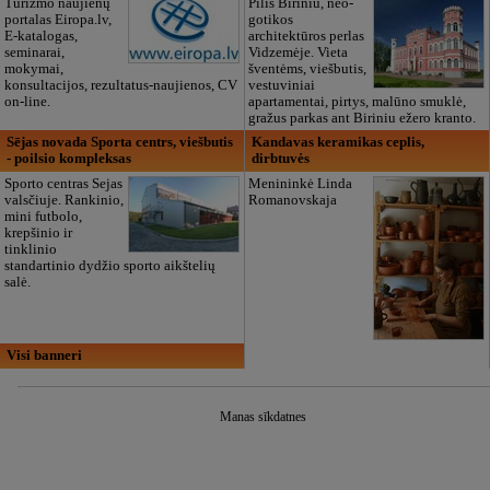
Turizmo naujienų
Pilis Biriniu, neo-
portalas Eiropa.lv,
gotikos
E-katalogas,
architektūros perlas
seminarai,
Vidzemėje. Vieta
mokymai,
šventėms, viešbutis,
konsultacijos, rezultatus-naujienos, CV
vestuviniai
on-line.
apartamentai, pirtys, malūno smuklė,
gražus parkas ant Biriniu ežero kranto.
Sējas novada Sporta centrs, viešbutis
Kandavas keramikas ceplis,
- poilsio kompleksas
dirbtuvės
Sporto centras Sejas
Menininkė Linda
valsčiuje. Rankinio,
Romanovskaja
mini futbolo,
krepšinio ir
tinklinio
standartinio dydžio sporto aikštelių
salė.
Visi banneri
Manas sīkdatnes