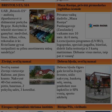
BRISTOLS ES, SIA
Maza Rasiņa, privātā pirmsskolas
izglītības iestāde
UAB „Bristols ES“
– audinių
Privatus vaikų
išparduotuvė ir
darželis „Maza
didmeninė prekyba
Rasiņa“
Rygoje. Kokybiška
Pardaugavoje
tekstilė siuvimui ir
(Zasulauke)
gamybai: medvilnė,
vaikams nuo 10
linas, šilkas, vilna,
mėn. iki 6 metų.
trikotažas ir kt.
Licencijuotos programos (LV/RU),
Kviečiame gyvai
logopedas, speciali pagalba, būreliai,
susipažinti su pilnu asortimentu mūsų
didelė žalia teritorija ir 3 kartų
sandėlyje!
maitinimas. Dirbame visus metus, taip
pat ir vasarą!
Zivtiņi, svečių namai
Debesu bļoda, svečių namai
Svečių namai
Debesu bļoda Ogres
Zivtiņi vietovėje
gale kviečia švęsti
Kaltene, ant jūros
šventes, siūlo
kranto. Nakvynė
nakvynę, banketų
40-čiai asmenų,
salę, sauną,
pirtis, baseinas, 2
pradedant nuo
pokylių salės, 3 kotedžai.
lapkričio ir SPA
vonią, sporto
aikštelę
Eiropas reģionālais tūrisma institūts
Bīriņu Pils, viešbutis