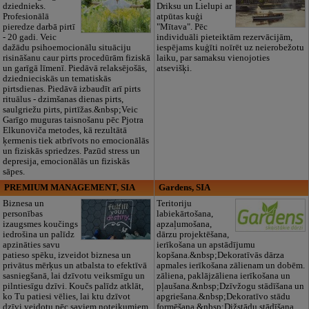
dziednieks.
Driksu un Lielupi ar
Profesionālā
atpūtas kuģi
pieredze darbā pirtī
"Mītava". Pēc
- 20 gadi. Veic
individuāli pieteiktām rezervācijām,
dažādu psihoemocionālu situāciju
iespējams kuģīti noīrēt uz neierobežotu
risināšanu caur pirts procedūrām fiziskā
laiku, par samaksu vienojoties
un garīgā līmenī. Piedāvā relaksējošās,
atsevišķi.
dziednieciskās un tematiskās
pirtsdienas. Piedāvā izbaudīt arī pirts
rituālus - dzimšanas dienas pirts,
saulgriežu pirts, pirtīžas.&nbsp;Veic
Garīgo muguras taisnošanu pēc Pjotra
Elkunoviča metodes, kā rezultātā
ķermenis tiek atbrīvots no emocionālās
un fiziskās spriedzes. Pazūd stress un
depresija, emocionālās un fiziskās
sāpes.
PREMIUM MANAGEMENT, SIA
Gardens, SIA
Biznesa un
Teritoriju
personības
labiekārtošana,
izaugsmes koučings
apzaļumošana,
iedrošina un palīdz
dārzu projektēšana,
apzināties savu
ierīkošana un apstādījumu
patieso spēku, izveidot biznesa un
kopšana.&nbsp;Dekoratīvās dārza
privātus mērķus un atbalsta to efektīvā
apmales ierīkošana zālienam un dobēm.
sasniegšanā, lai dzīvotu veiksmīgu un
zāliena, paklājzāliena ierīkošana un
pilntiesīgu dzīvi. Koučs palīdz atklāt,
pļaušana.&nbsp;Dzīvžogu stādīšana un
ko Tu patiesi vēlies, lai ktu dzīvot
apgriešana.&nbsp;Dekoratīvo stādu
dzīvi veidotu pēc saviem noteikumiem.
formēšana.&nbsp;Dižstādu stādīšana.