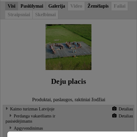
Visi
Pasiūlymai
Galerija
Video
Žemėlapis
Failai
Straipsniai
Skelbimai
Deju placis
Produktai, paslaugos, raktiniai žodžiai
Kaimo turizmas Latvijoje
Detaliau
Perdanga vakarėliams ir
Detaliau
pasisėdėjimams
Apgyvendinimas
Poilsis gamtoje
Detaliau