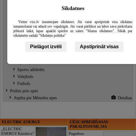
Vietos palapinėms
Detaliau
Sīkdatnes
Vietos iškyloms
Detaliau
Laužavietės
Vietne viss.lv izmantojam sīkdatnes. Jūs varat apstiprināt visu sīkdatņu
izmantošanai vai atlasīt sev vajadzīgās. Jūs varat pārlūkot un labot savu piekrišanu
Estrāde (Deju placis)
Detaliau
jebkurā laikā, lapas apakšā spiežot uz saites "Manas sīkdatnes". Sīkāk par
Poilsis ant vandens
Detaliau
sīkdatnēm sadaļā "Sīkdatņu politika"
Valčių nuoma
Pielāgot izvēli
Apstiprināt visas
Kanoja laivu nuoma
Detaliau
Žvejyba
Detaliau
Aktyvus poilsis
Sporto aikštelės
Volejbols
Futbols
Poilsis prie upės
Atpūta pie Mēmeles upes
Detaliau
ELECTRIC ENERGY
CĒSU APBEDĪŠANAS
PAKALPOJUMI, SIA
„ELECTRIC
ENERGY Kandava“
Pagarbus