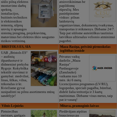
siūlo pilną elektros
atsisveikinimas be
montavimo darbų
papildomų
spektrą,
rūpesčių. Mes
instaliacijos,
pasirūpinsime
buitinės technikos
viskuo: pilnas
ir elektronikos
laidotuvių
remontą, silpnų
organizavimas, dokumentų tvarkymas,
srovių ir apsaugos
transportas ir reikmenys. Dirbame 24/7.
sistemų įrengimą, projektavimą,
Taip pat siūlome autentiškus tautinius
matavimus bei elektros ūkio saugumo
latviškus užtiesalus velionio atminimui
rizikos vertinimą.
pagerbti.
BRISTOLS ES, SIA
Maza Rasiņa, privātā pirmsskolas
izglītības iestāde
UAB „Bristols ES“
– audinių
Privatus vaikų
išparduotuvė ir
darželis „Maza
didmeninė prekyba
Rasiņa“
Rygoje. Kokybiška
Pardaugavoje
tekstilė siuvimui ir
(Zasulauke)
gamybai: medvilnė,
vaikams nuo 10
linas, šilkas, vilna,
mėn. iki 6 metų.
trikotažas ir kt.
Licencijuotos programos (LV/RU),
Kviečiame gyvai
logopedas, speciali pagalba, būreliai,
susipažinti su pilnu asortimentu mūsų
didelė žalia teritorija ir 3 kartų
sandėlyje!
maitinimas. Dirbame visus metus, taip
pat ir vasarą!
Vilnis Lejnieks
Mītava, pramoginis laivas
Pirtniecības
Piedāvājam atpūtas
meistars, garīgais
braucienus pa