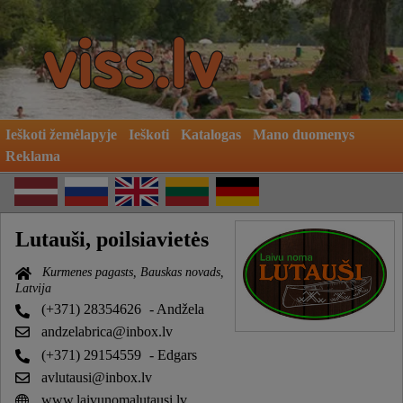
Ieškoti žemėlapyje
Ieškoti
Katalogas
Mano duomenys
Reklama
Lutauši, poilsiavietės
Kurmenes pagasts, Bauskas novads,
Latvija
(+371) 28354626
- Andžela
andzelabrica@inbox.lv
(+371) 29154559
- Edgars
avlutausi@inbox.lv
www.laivunomalutausi.lv