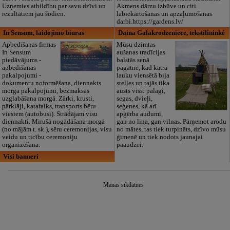
Uzņemies atbildību par savu dzīvi un
Akmens dārzu izbūve un citi
rezultātiem jau šodien.
labiekārtošanas un apzaļumošanas
darbi.https://gardens.lv/
In Sensum, laidojimo biuras
Daina Galakrodzeniece, tekstilininkė
Apbedīšanas firmas
Mūsu dzimtas
In Sensum
aušanas tradīcijas
piedāvājums -
balstās senā
apbedīšanas
pagātnē, kad katrā
pakalpojumi -
lauku viensētā bija
dokumentu noformēšana, diennakts
stelles un tajās tika
morga pakalpojumi, bezmaksas
austs viss: palagi,
uzglabāšana morgā. Zārki, krusti,
segas, dvieļi,
pārklāji, katafalks, transports bēru
seģenes, kā arī
viesiem (autobusi). Strādājam visu
apģērba audumi,
diennakti. Mirušā nogādāšana morgā
gan no lina, gan vilnas. Pārņemot arodu
(no mājām t. sk.), sēru ceremonijas, visu
no mātes, tas tiek turpināts, dzīvo mūsu
veidu un ticību ceremoniju
ģimenē un tiek nodots jaunajai
organizēšana.
paaudzei.
Visi banneri
Manas sīkdatnes