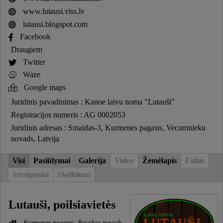
www.lutausi.viss.lv
lutausi.blogspot.com
Facebook
Draugiem
Twitter
Waze
Google maps
Juridinis pavadinimas : Kanoe laivu noma "Lutauši"
Registracijos numeris : AG 0002053
Juridinis adresas : Smaidas-3, Kurmenes pagasts, Vecumnieku
novads, Latvija
Visi
Pasiūlymai
Galerija
Video
Žemėlapis
Failai
Straipsniai
Skelbimai
Lutauši, poilsiavietės
Kurmenes pagasts, Bauskas novads,