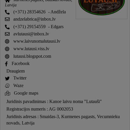
Latvija
(+371) 28354626
- Andžela
andzelabrica@inbox.lv
(+371) 29154559
- Edgars
avlutausi@inbox.lv
www.laivunomalutausi.lv
www.lutausi.viss.lv
lutausi.blogspot.com
Facebook
Draugiem
Twitter
Waze
Google maps
Juridinis pavadinimas : Kanoe laivu noma "Lutauši"
Registracijos numeris : AG 0002053
Juridinis adresas : Smaidas-3, Kurmenes pagasts, Vecumnieku
novads, Latvija