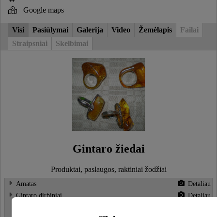
Google maps
Visi
Pasiūlymai
Galerija
Video
Žemėlapis
Failai
Straipsniai
Skelbimai
Gintaro žiedai
Produktai, paslaugos, raktiniai žodžiai
Amatas
Detaliau
Gintaro dirbiniai
Detaliau
Gintaro auskarai
Detaliau