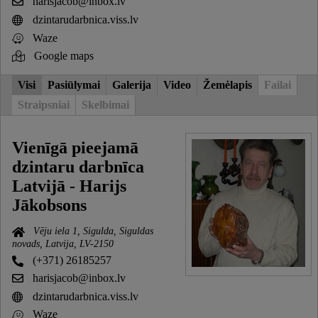
harisjacob@inbox.lv
dzintarudarbnica.viss.lv
Waze
Google maps
Visi
Pasiūlymai
Galerija
Video
Žemėlapis
Failai
Straipsniai
Skelbimai
Vienīgā pieejamā
dzintaru darbnīca
Latvijā - Harijs
Jākobsons
Vēju iela 1, Sigulda, Siguldas
novads, Latvija, LV-2150
(+371) 26185257
harisjacob@inbox.lv
dzintarudarbnica.viss.lv
Waze