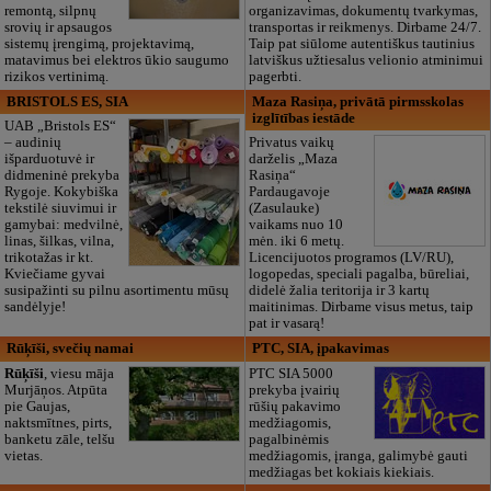
remontą, silpnų
organizavimas, dokumentų tvarkymas,
srovių ir apsaugos
transportas ir reikmenys. Dirbame 24/7.
sistemų įrengimą, projektavimą,
Taip pat siūlome autentiškus tautinius
matavimus bei elektros ūkio saugumo
latviškus užtiesalus velionio atminimui
rizikos vertinimą.
pagerbti.
BRISTOLS ES, SIA
Maza Rasiņa, privātā pirmsskolas
izglītības iestāde
UAB „Bristols ES“
– audinių
Privatus vaikų
išparduotuvė ir
darželis „Maza
didmeninė prekyba
Rasiņa“
Rygoje. Kokybiška
Pardaugavoje
tekstilė siuvimui ir
(Zasulauke)
gamybai: medvilnė,
vaikams nuo 10
linas, šilkas, vilna,
mėn. iki 6 metų.
trikotažas ir kt.
Licencijuotos programos (LV/RU),
Kviečiame gyvai
logopedas, speciali pagalba, būreliai,
susipažinti su pilnu asortimentu mūsų
didelė žalia teritorija ir 3 kartų
sandėlyje!
maitinimas. Dirbame visus metus, taip
pat ir vasarą!
Rūķīši, svečių namai
PTC, SIA, įpakavimas
Rūķīši
, viesu māja
PTC SIA 5000
Murjāņos. Atpūta
prekyba įvairių
pie Gaujas,
rūšių pakavimo
naktsmītnes, pirts,
medžiagomis,
banketu zāle, telšu
pagalbinėmis
vietas.
medžiagomis, įranga, galimybė gauti
medžiagas bet kokiais kiekiais.