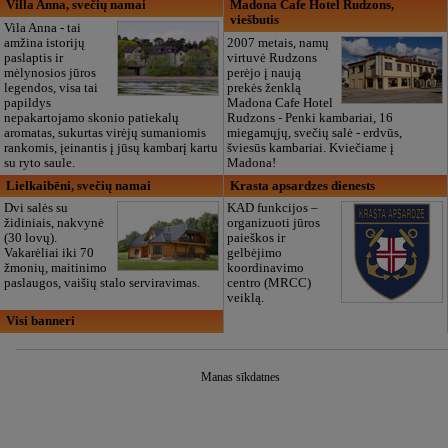
Villa Anna, svečių namai
Madona Cafe Hotel Rudzons,
viešbutis
Vila Anna - tai
amžina istorijų
2007 metais, namų
paslaptis ir
virtuvė Rudzons
mėlynosios jūros
perėjo į naują
legendos, visa tai
prekės ženklą
papildys
Madona Cafe Hotel
nepakartojamo skonio patiekalų
Rudzons - Penki kambariai, 16
aromatas, sukurtas virėjų sumaniomis
miegamųjų, svečių salė - erdvūs,
rankomis, įeinantis į jūsų kambarį kartu
šviesūs kambariai. Kviečiame į
su ryto saule.
Madona!
Lielkaibēni, svečių namai
Krasta apsardzes dienests
Dvi salės su
KAD funkcijos –
židiniais, nakvynė
organizuoti jūros
(30 lovų).
paieškos ir
Vakarėliai iki 70
gelbėjimo
žmonių, maitinimo
koordinavimo
paslaugos, vaišių stalo serviravimas.
centro (MRCC)
veiklą.
Visi banneri
Manas sīkdatnes