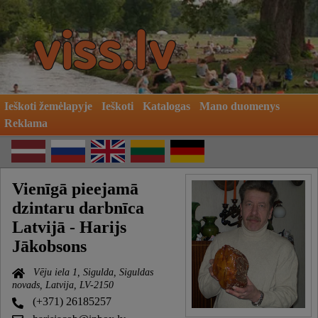
Ieškoti žemėlapyje
Ieškoti
Katalogas
Mano duomenys
Reklama
Vienīgā pieejamā
dzintaru darbnīca
Latvijā - Harijs
Jākobsons
Vēju iela 1, Sigulda, Siguldas
novads, Latvija, LV-2150
(+371) 26185257