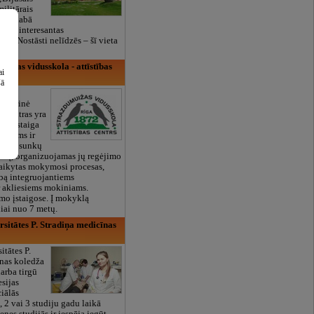
militārais
ien glabā
 un interesantas
bsp;Nostāsti nelīdzēs – šī vieta
uižas vidusskola - attīstības
ai
šā
vidurinė
s centras yra
mo įstaiga
vaikams ir
tiems sunkų
imą, organizuojamas jų regėjimo
aikytas mokymosi procesas,
lbą integruojantiems
r akliesiems mokiniams.
mo įstaigose. Į mokyklą
iai nuo 7 metų.
rsitātes P. Stradiņa medicīnas
itātes P.
īnas koledža
arba tirgū
esijas
ciālās
 2 vai 3 studiju gadu laikā