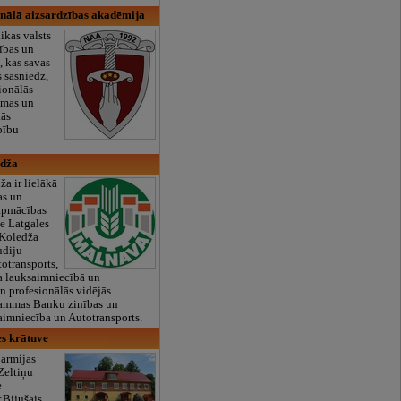
onālā aizsardzības akadēmija
ikas valsts
tības un
, kas savas
 sasniedz,
ionālās
mmas un
kās
bību
edža
a ir lielākā
as un
 apmācības
de Latgales
;Koledža
udiju
otransports,
 lauksaimniecībā un
 profesionālās vidējās
grammas Banku zinības un
aimniecība un Autotransports.
es krātuve
 armijas
Zeltiņu
e
;Bijušais