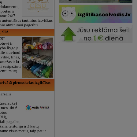
ių
 dokumentų
portas ir
bame 24/7.
e autentiškus tautinius latviškus
onio atminimui pagerbti.
, SIA
ES“ –
otuvė ir
yba Rygoje.
ilė siuvimui
vilnė, linas,
kotažas ir kt.
 susipažinti
imentu mūsų
rivātā pirmsskolas izglītības
arželis
Zasulauke)
 mėn. iki 6
otos
RU),
iali pagalba,
žalia teritorija ir 3 kartų
bame visus metus, taip pat ir