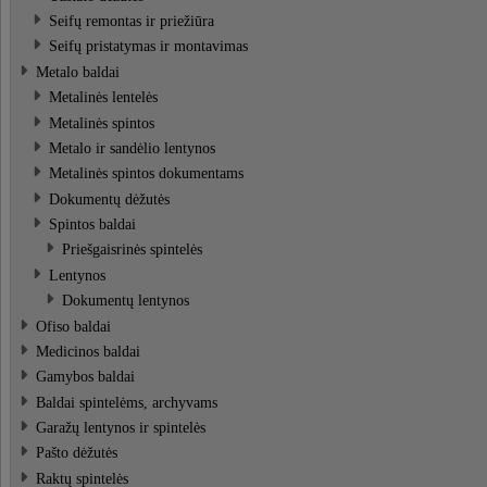
Seifų remontas ir priežiūra
Seifų pristatymas ir montavimas
Metalo baldai
Metalinės lentelės
Metalinės spintos
Metalo ir sandėlio lentynos
Metalinės spintos dokumentams
Dokumentų dėžutės
Spintos baldai
Priešgaisrinės spintelės
Lentynos
Dokumentų lentynos
Ofiso baldai
Medicinos baldai
Gamybos baldai
Baldai spintelėms, archyvams
Garažų lentynos ir spintelės
Pašto dėžutės
Raktų spintelės