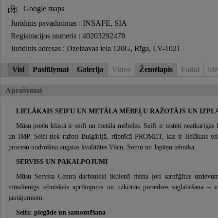
Google maps
Juridinis pavadinimas : INSAFE, SIA
Registracijos numeris : 40203292478
Juridinis adresas : Dzelzavas iela 120G, Rīga, LV-1021
Visi
Pasiūlymai
Galerija
Video
Žemėlapis
Failai
Str
Aprašymai
LIELĀKAIS SEIFU UN METĀLA MĒBEĻU RAŽOTĀJS UN IZPL
Mūsu preču klāstā ir seifi un metāla mēbeles. Seifi ir testēti neatkarīgās
un IMP. Seifi tiek ražoti Bulgārijā, rūpnīcā PROMET, kas ir lielākais s
procesu nodrošina augstas kvalitātes Vācu, Somu un Japāņu tehnika.
SERVISS UN PAKALPOJUMI
Mūsu Servisa Centra darbinieki ikdienā risina ļoti sarežģītus uzdevum
mūsdienīgs tehniskais aprīkojums un uzkrātās pieredzes saglabāšana – v
jautājumiem.
Seifs: piegāde un samontēšana