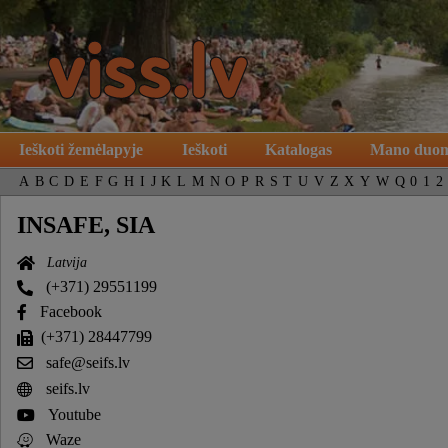
Ieškoti žemėlapyje
Ieškoti
Katalogas
Mano duo
A
B
C
D
E
F
G
H
I
J
K
L
M
N
O
P
R
S
T
U
V
Z
X
Y
W
Q
0
1
2
INSAFE, SIA
Latvija
(+371) 29551199
Facebook
(+371) 28447799
safe@seifs.lv
seifs.lv
Youtube
Waze