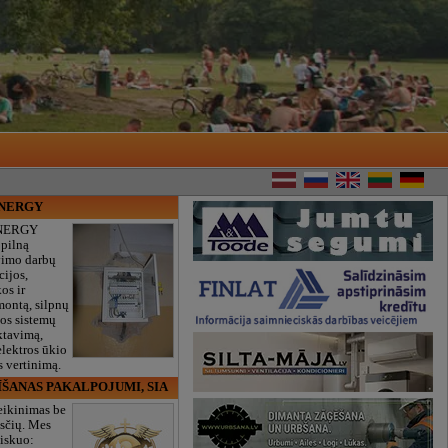
ENERGY
NERGY
 pilną
vimo darbų
cijos,
os ir
montą, silpnų
gos sistemų
ktavimą,
lektros ūkio
 vertinimą.
ĪŠANAS PAKALPOJUMI, SIA
eikinimas be
sčių. Mes
iskuo: