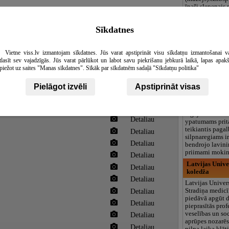
īpaši slepenais 
objekts vēl šod
daudz nezināmas
Sīkdatnes
informācijas.&n
jāredz pašam.
Rīgas Strazdum
Vietne viss.lv izmantojam sīkdatnes. Jūs varat apstiprināt visu sīkdatņu izmantošanai v
centrs
tlasīt sev vajadzīgās. Jūs varat pārlūkot un labot savu piekrišanu jebkurā laikā, lapas apak
piežot uz saites "Manas sīkdatnes". Sīkāk par sīkdatnēm sadaļā "Sīkdatņu politika"
Šiandien Rygos
Strazdumuižos 
Detaliau
mokykla - raido
Pielāgot izvēli
Apstiprināt visas
vienintelė ugdy
Detaliau
šalyje, kurioje 
jaunimui, turin
Detaliau
regėjimo sutrik
Detaliau
ypatumams prit
teikiantis paga
Detaliau
silpnaregiams i
Detaliau
bendrojo lavini
priimami mokin
Detaliau
Latvijas Unive
Detaliau
koledža
Detaliau
Latvijas Univers
Detaliau
Stradiņa medic
piedāvā apgūt d
Detaliau
pieprasītās prof
veselības un so
Detaliau
aprūpes nozarēs,
Detaliau