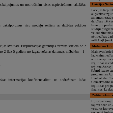
pakalpojumus un nodrošinām visus nepieciešamos takelāžas
Latvijas Naci
Latvijas Republ
augstākās izglī
zinātnes iestāde
darbības mērķus
 pakalpojumus visu modeļu seifiem ar dažādas pakāpes
īstenojot profes
studiju progra
veicot zinātnis
pētniecības dar
militārajā jomā.
jas kvalitāti. Ekspluatācijas garantijas termiņš seifiem no 2
Malnavas kol
– no 2 līdz 5 gadiem no izgatavošanas datuma); mēbelēm – 1–
Malnavas koledž
lauksaimniecīb
autotransporta
izglītības iestā
.
reģionā.&nbsp
šobrīd īsteno st
programmas Aut
Uzņēmējdarbība
kās informācijas konfidencialitāti un nodrošinām šādas
Grāmatvedība un
izglītības pro
finanses, Lauks
Zeltiņu vēstur
Bijusī padomju
raķešu bāze un 
vēstures krātuv
(muzejs).&nbsp