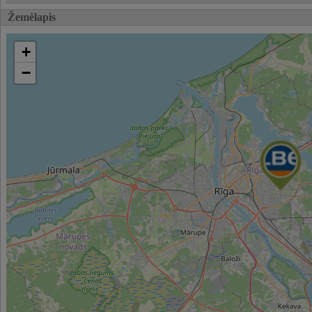
Žemėlapis
+
−