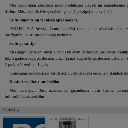
Mēs piedāvājam klientiem savas produkcijas piegādi un samontēšanas 
darbus. Mūsu kvalificētie speciālisti garantē pakalpojumu kvalitāti.
Seifu remonts un tehniskā apkalpošana
INSAFE, SIA Servisa Centrs piedāvā remonta un tehniskās apkopes
sarežģītību, kā arī metāla biroja mēbelēm.
Seifu garantija
Mēs augstu vērtējam savus klientus un esam pārliecināti par savas produkci
līdz 5 gadiem kopš pārdošanas brīža (ja nav reģistrēts pārdošanas datums 
2 gadi; slēdzenēm - 1 gads.
Uzņēmuma produkcija ir sertificēta atbilstoši spēkā esošajiem standartiem
Konfidencialitāte un drošība
Mēs novērtējam Jūsu uzticību un garantējam mūsu klientu personis
informācijas aizsardzību.
Galerija
Seifai ir metalinės spintelės