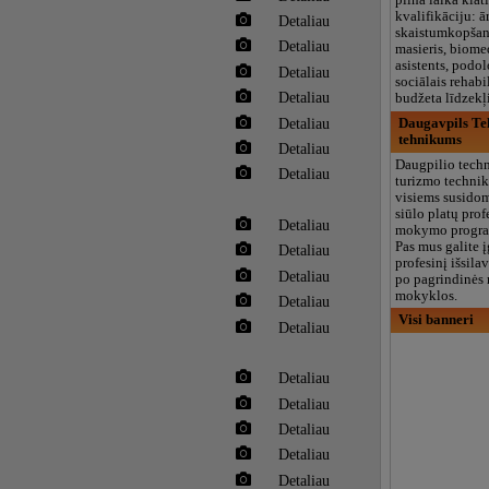
pilna laika klāt
kvalifikāciju: ār
Detaliau
skaistumkopšana
Detaliau
masieris, biome
asistents, podol
Detaliau
sociālais rehabil
Detaliau
budžeta līdzek
Detaliau
Daugavpils Te
tehnikums
Detaliau
Daugpilio techn
Detaliau
turizmo techni
visiems susido
siūlo platų prof
Detaliau
mokymo progra
Pas mus galite į
Detaliau
profesinį išsila
Detaliau
po pagrindinės 
mokyklos.
Detaliau
Visi banneri
Detaliau
Detaliau
Detaliau
Detaliau
Detaliau
Detaliau