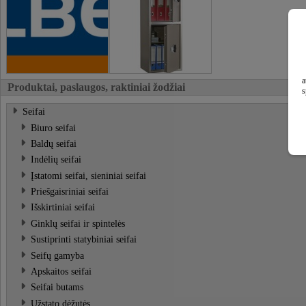
a
Produktai, paslaugos, raktiniai žodžiai
s
Seifai
Biuro seifai
Baldų seifai
Indėlių seifai
Įstatomi seifai, sieniniai seifai
Priešgaisriniai seifai
Išskirtiniai seifai
Ginklų seifai ir spintelės
Sustiprinti statybiniai seifai
Seifų gamyba
Apskaitos seifai
Seifai butams
Užstato dėžutės