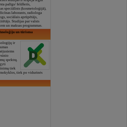
ienes studijās ir iespēja iegūt
sta palīgs/ feldšeris,
s speciālists (kosmetoloģijā),
dicīnas laborants, radiologa
ogs, sociālais aprūpētājs,
itētājs. Studijas par valsts
ļiem un maksas programmas.
hnoloģiju un tūrisma
ologijų ir
kumas
mėjusiems
esinio
mų spektrą.
gyti
vinimą tiek
mokyklos, tiek po vidurinės