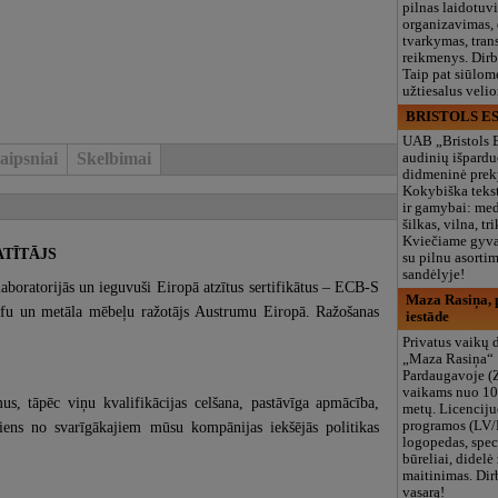
pilnas laidotuv
organizavimas,
tvarkymas, trans
reikmenys. Dir
Taip pat siūlom
užtiesalus veli
BRISTOLS ES
UAB „Bristols 
aipsniai
Skelbimai
audinių išpardu
didmeninė prek
Kokybiška tekst
ir gamybai: med
šilkas, vilna, tri
Kviečiame gyvai
ATĪTĀJS
su pilnu asort
sandėlyje!
 laboratorijās un ieguvuši Eiropā atzītus sertifikātus – ECB-S
Maza Rasiņa, p
eifu un metāla mēbeļu ražotājs Austrumu Eiropā. Ražošanas
iestāde
Privatus vaikų d
„Maza Rasiņa“
Pardaugavoje (
vaikams nuo 10
us, tāpēc viņu kvalifikācijas celšana, pastāvīga apmācība,
metų. Licenciju
programos (LV/
iens no svarīgākajiem mūsu kompānijas iekšējās politikas
logopedas, spec
būreliai, didelė 
maitinimas. Dir
vasarą!