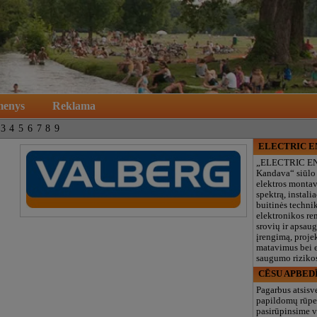
menys
Reklama
3
4
5
6
7
8
9
ELECTRIC 
„ELECTRIC E
Kandava“ siūlo
elektros monta
spektrą, instalia
buitinės technik
elektronikos re
srovių ir apsau
įrengimą, proje
matavimus bei e
saugumo rizikos
CĒSU APBED
Pagarbus atsisv
papildomų rūpe
pasirūpinsime v