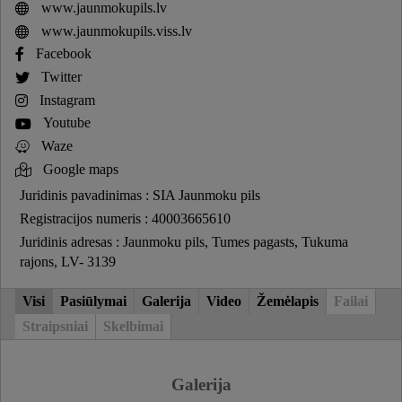
www.jaunmokupils.lv
www.jaunmokupils.viss.lv
Facebook
Twitter
Instagram
Youtube
Waze
Google maps
Juridinis pavadinimas : SIA Jaunmoku pils
Registracijos numeris : 40003665610
Juridinis adresas : Jaunmoku pils, Tumes pagasts, Tukuma
rajons, LV- 3139
Visi
Pasiūlymai
Galerija
Video
Žemėlapis
Failai
Straipsniai
Skelbimai
Galerija