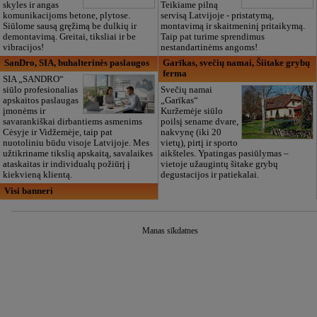
skyles ir angas
Teikiame pilną
komunikacijoms betone, plytose.
servisą Latvijoje - pristatymą,
Siūlome sausą gręžimą be dulkių ir
montavimą ir skaitmeninį pritaikymą.
demontavimą. Greitai, tiksliai ir be
Taip pat turime sprendimus
vibracijos!
nestandartinėms angoms!
SanDro, SIA, buhalterinės paslaugos
Garīkas, svečių namai, Šiitake grybų
ferma
SIA „SANDRO“
siūlo profesionalias
Svečių namai
apskaitos paslaugas
„Garīkas“
įmonėms ir
Kuržemėje siūlo
savarankiškai dirbantiems asmenims
poilsį sename dvare,
Cėsyje ir Vidžemėje, taip pat
nakvynę (iki 20
nuotoliniu būdu visoje Latvijoje. Mes
vietų), pirtį ir sporto
užtikriname tikslią apskaitą, savalaikes
aikšteles. Ypatingas pasiūlymas –
ataskaitas ir individualų požiūrį į
vietoje užaugintų šitake grybų
kiekvieną klientą.
degustacijos ir patiekalai.
Visi banneri
Manas sīkdatnes