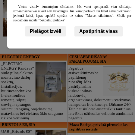
Vietne viss.lv izmantojam sīkdatnes. Jūs varat apstiprināt visu sīkdatņu
izmantošanai vai atlasīt sev vajadzīgās. Jūs varat pārlūkot un labot savu piekrišanu
jebkurā laikā, lapas apakšā spiežot uz saites "Manas sīkdatnes". Sīkāk par
sīkdatnēm sadaļā "Sīkdatņu politika"
Pielāgot izvēli
Apstiprināt visas
ELECTRIC ENERGY
CĒSU APBEDĪŠANAS
PAKALPOJUMI, SIA
„ELECTRIC
ENERGY Kandava“
Pagarbus
siūlo pilną elektros
atsisveikinimas be
montavimo darbų
papildomų
spektrą,
rūpesčių. Mes
instaliacijos,
pasirūpinsime
buitinės technikos
viskuo: pilnas
ir elektronikos
laidotuvių
remontą, silpnų
organizavimas, dokumentų tvarkymas,
srovių ir apsaugos
transportas ir reikmenys. Dirbame 24/7.
sistemų įrengimą, projektavimą,
Taip pat siūlome autentiškus tautinius
matavimus bei elektros ūkio saugumo
latviškus užtiesalus velionio atminimui
rizikos vertinimą.
pagerbti.
BRISTOLS ES, SIA
Maza Rasiņa, privātā pirmsskolas
izglītības iestāde
UAB „Bristols ES“