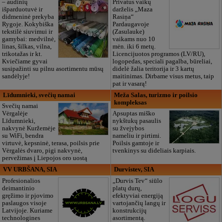
– audinių
Privatus vaikų
išparduotuvė ir
darželis „Maza
didmeninė prekyba
Rasiņa“
Rygoje. Kokybiška
Pardaugavoje
tekstilė siuvimui ir
(Zasulauke)
gamybai: medvilnė,
vaikams nuo 10
linas, šilkas, vilna,
mėn. iki 6 metų.
trikotažas ir kt.
Licencijuotos programos (LV/RU),
Kviečiame gyvai
logopedas, speciali pagalba, būreliai,
susipažinti su pilnu asortimentu mūsų
didelė žalia teritorija ir 3 kartų
sandėlyje!
maitinimas. Dirbame visus metus, taip
pat ir vasarą!
Līdumnieki, svečių namai
Meža Salas, turizmo ir poilsio
kompleksas
Svečių namai
Vėrgalėje
Apsuptas miško
Līdumnieki,
nykštukų pasaulis
nakvynė Kuržemėje
su žvejybos
su WiFi, bendra
nameliu ir pirtimi.
virtuvė, kepsninė, terasa, poilsis prie
Poilsis gamtoje ir
Vėrgalės dvaro, pigi nakvynė,
tvenkinys su dideliais karpiais.
pervežimas į Liepojos oro uostą
VV URBŠANA, SIA
Durvistev, SIA
Profesionalios
„Durvis Tev“ siūlo
deimantinio
platų durų,
gręžimo ir pjovimo
efektyviai energiją
paslaugos visoje
vartojančių langų ir
Latvijoje. Kuriame
konstrukcijų
technologines
asortimentą.