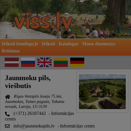
Ieškoti žemėlapyje
Ieškoti
Katalogas
Mano duomenys
Reklama
Jaunmoku pils,
viešbutis
Rīgas-Ventspils šoseja 75.km,
Jaunmokas, Tumes pagasts, Tukuma
novads, Latvija, LV-3139
(+371) 26187442
- Informācijas
centrs
info@jaunmokupils.lv
- Informācijas centrs