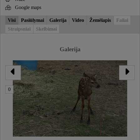
Google maps
Visi
Pasiūlymai
Galerija
Video
Žemėlapis
Failai
Straipsniai
Skelbimai
Galerija
0