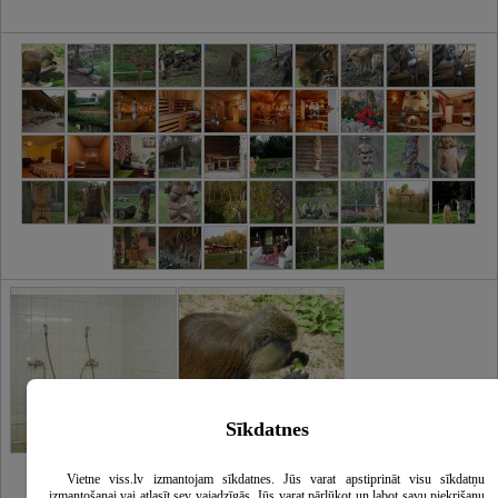
Sīkdatnes
Vietne viss.lv izmantojam sīkdatnes. Jūs varat apstiprināt visu sīkdatņu
izmantošanai vai atlasīt sev vajadzīgās. Jūs varat pārlūkot un labot savu piekrišanu