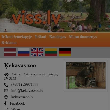
Ieškoti žemėlapyje
Ieškoti
Katalogas
Mano duomenys
Reklama
Ķekavas zoo
Ķekava, Ķekavas novads, Latvija,
LV-2123
(+371) 29971777
info@kekavaszoo.lv
kekavaszoo.lv
Facebook
Waze