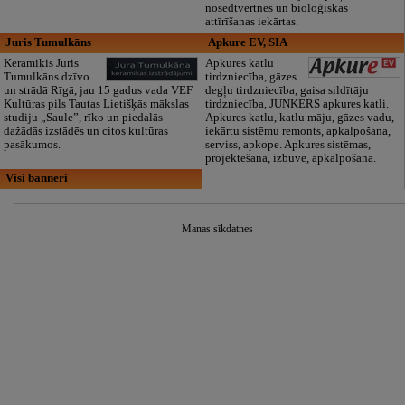
nosēdtvertnes un bioloģiskās
attīrīšanas iekārtas.
Juris Tumulkāns
Apkure EV, SIA
Keramiķis Juris
Apkures katlu
Tumulkāns dzīvo
tirdzniecība, gāzes
un strādā Rīgā, jau 15 gadus vada VEF
degļu tirdzniecība, gaisa sildītāju
Kultūras pils Tautas Lietišķās mākslas
tirdzniecība, JUNKERS apkures katli.
studiju „Saule”, rīko un piedalās
Apkures katlu, katlu māju, gāzes vadu,
dažādās izstādēs un citos kultūras
iekārtu sistēmu remonts, apkalpošana,
pasākumos.
serviss, apkope. Apkures sistēmas,
projektēšana, izbūve, apkalpošana.
Visi banneri
Manas sīkdatnes