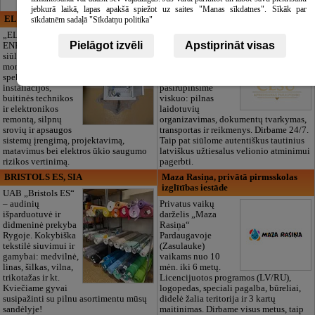
jebkurā laikā, lapas apakšā spiežot uz saites "Manas sīkdatnes". Sīkāk par
ELECTRIC ENERGY
CĒSU APBEDĪŠANAS
sīkdatnēm sadaļā "Sīkdatņu politika"
PAKALPOJUMI, SIA
„ELECTRIC
Pielāgot izvēli
Apstiprināt visas
ENERGY Kandava“
Pagarbus
siūlo pilną elektros
atsisveikinimas be
montavimo darbų
papildomų
spektrą,
rūpesčių. Mes
instaliacijos,
pasirūpinsime
buitinės technikos
viskuo: pilnas
ir elektronikos
laidotuvių
remontą, silpnų
organizavimas, dokumentų tvarkymas,
srovių ir apsaugos
transportas ir reikmenys. Dirbame 24/7.
sistemų įrengimą, projektavimą,
Taip pat siūlome autentiškus tautinius
matavimus bei elektros ūkio saugumo
latviškus užtiesalus velionio atminimui
rizikos vertinimą.
pagerbti.
BRISTOLS ES, SIA
Maza Rasiņa, privātā pirmsskolas
izglītības iestāde
UAB „Bristols ES“
– audinių
Privatus vaikų
išparduotuvė ir
darželis „Maza
didmeninė prekyba
Rasiņa“
Rygoje. Kokybiška
Pardaugavoje
tekstilė siuvimui ir
(Zasulauke)
gamybai: medvilnė,
vaikams nuo 10
linas, šilkas, vilna,
mėn. iki 6 metų.
trikotažas ir kt.
Licencijuotos programos (LV/RU),
Kviečiame gyvai
logopedas, speciali pagalba, būreliai,
susipažinti su pilnu asortimentu mūsų
didelė žalia teritorija ir 3 kartų
sandėlyje!
maitinimas. Dirbame visus metus, taip