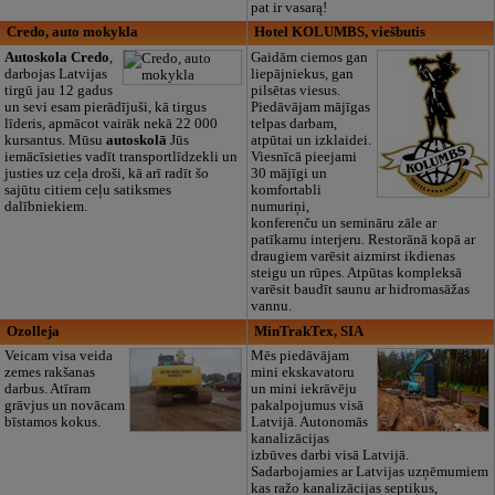
pat ir vasarą!
Credo, auto mokykla
Hotel KOLUMBS, viešbutis
Autoskola Credo
,
Gaidām ciemos gan
darbojas Latvijas
liepājniekus, gan
tirgū jau 12 gadus
pilsētas viesus.
un sevi esam pierādījuši, kā tirgus
Piedāvājam mājīgas
līderis, apmācot vairāk nekā 22 000
telpas darbam,
kursantus. Mūsu
autoskolā
Jūs
atpūtai un izklaidei.
iemācīsieties vadīt transportlīdzekli un
Viesnīcā pieejami
justies uz ceļa droši, kā arī radīt šo
30 mājīgi un
sajūtu citiem ceļu satiksmes
komfortabli
dalībniekiem.
numuriņi,
konferenču un semināru zāle ar
patīkamu interjeru. Restorānā kopā ar
draugiem varēsit aizmirst ikdienas
steigu un rūpes. Atpūtas kompleksā
varēsit baudīt saunu ar hidromasāžas
vannu.
Ozolleja
MinTrakTex, SIA
Veicam visa veida
Mēs piedāvājam
zemes rakšanas
mini ekskavatoru
darbus. Atīram
un mini iekrāvēju
grāvjus un novācam
pakalpojumus visā
bīstamos kokus.
Latvijā. Autonomās
kanalizācijas
izbūves darbi visā Latvijā.
Sadarbojamies ar Latvijas uzņēmumiem
kas ražo kanalizācijas septiķus,