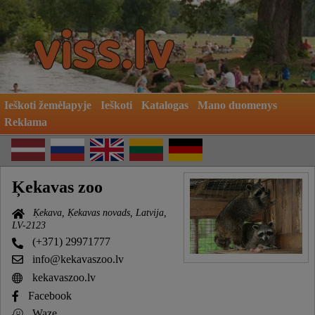
Ieškoti žemėlapyje
Ieškoti
Katalogas
Mano duomenys
Reklama
Ķekavas zoo
Ķekava, Ķekavas novads, Latvija,
LV-2123
(+371) 29971777
info@kekavaszoo.lv
kekavaszoo.lv
Facebook
Waze