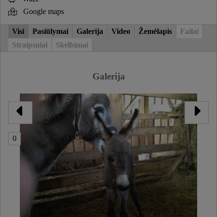
Google maps
Visi
Pasiūlymai
Galerija
Video
Žemėlapis
Failai
Straipsniai
Skelbimai
Galerija
0