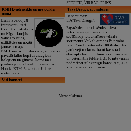
SPECIFIC, VIRBAC, PRINS.
KMH kvadraciklu un motociklu
Tavs Draugs, zoo salonas
noma
Uzņēmumam
Esam izveidojuši
SIA''Tavs Draugs'',
interesantu trasi
Rīgā&nbsp;atrodas&nbsp;divas
tikai 30km attālumā
veterinārās aptiekas kuras
no Rīgas, kur jūs
sevī&nbsp;ietver arī zooveikalu
varat atpūsties,
sortimentu.Veikali atrodas Pētersalas
uzlādēties un apgūt
iela 17 un Ilūkstes iela 109.&nbsp;Kā
jaunas iemaņas.
pārdevēji un konsultanti kas strādā
KMH trase ir lieliska vieta, kur aktīvi
abās aptiekās ir diplomēti veterinārārsti
pavadīt laiku kopā ar draugiem,
un veterinārie feldšeri, tāpēc mēs varam
kolēģiem un ģimeni. Nomā mēs
nodrošināt pilnvērtīgu konsultāciju un
piedāvājam pārbaudītu ražotāju -
kvalitatīvu apkalpošanu.
Honda, KTM, Suzuki un Polaris
mototehniku.
Visi banneri
Manas sīkdatnes