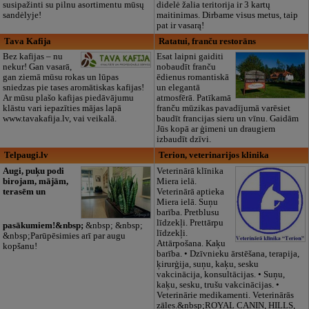
susipažinti su pilnu asortimentu mūsų
didelė žalia teritorija ir 3 kartų
sandėlyje!
maitinimas. Dirbame visus metus, taip
pat ir vasarą!
Tava Kafija
Ratatui, franču restorāns
Bez kafijas – nu
Esat laipni gaiditi
nekur! Gan vasarā,
nobaudīt franču
gan ziemā mūsu rokas un lūpas
ēdienus romantiskā
sniedzas pie tases aromātiskas kafijas!
un elegantā
Ar mūsu plašo kafijas piedāvājumu
atmosfērā. Patīkamā
klāstu vari iepazīties mājas lapā
franču mūzikas pavadījumā varēsiet
www.tavakafija.lv, vai veikalā.
baudīt francijas sieru un vīnu. Gaidām
Jūs kopā ar ģimeni un draugiem
izbaudīt dzīvi.
Telpaugi.lv
Terion, veterinarijos klinika
Augi, puķu podi
Veterinārā klīnika
birojam, mājām,
Miera ielā.
terasēm un
Veterinārā aptieka
Miera ielā. Suņu
barība. Pretblusu
līdzekļi. Prettārpu
pasākumiem!&nbsp;
&nbsp; &nbsp;
līdzekļi.
&nbsp;Parūpēsimies arī par augu
Attārpošana. Kaķu
kopšanu!
barība. • Dzīvnieku ārstēšana, terapija,
ķirurģija, suņu, kaķu, sesku
vakcinācija, konsultācijas. • Suņu,
kaķu, sesku, trušu vakcinācijas. •
Veterinārie medikamenti. Veterinārās
zāles.&nbsp;ROYAL CANIN, HILLS,