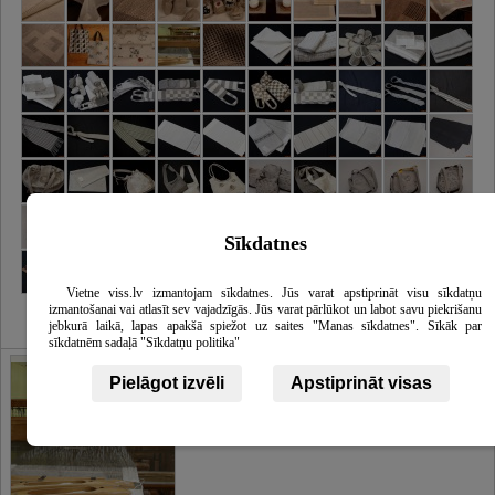
Sīkdatnes
Vietne viss.lv izmantojam sīkdatnes. Jūs varat apstiprināt visu sīkdatņu
izmantošanai vai atlasīt sev vajadzīgās. Jūs varat pārlūkot un labot savu piekrišanu
jebkurā laikā, lapas apakšā spiežot uz saites "Manas sīkdatnes". Sīkāk par
sīkdatnēm sadaļā "Sīkdatņu politika"
Pielāgot izvēli
Apstiprināt visas