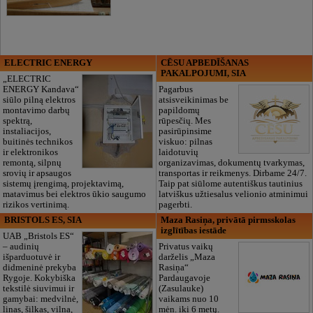
ELECTRIC ENERGY
CĒSU APBEDĪŠANAS
PAKALPOJUMI, SIA
„ELECTRIC
ENERGY Kandava“
Pagarbus
siūlo pilną elektros
atsisveikinimas be
montavimo darbų
papildomų
spektrą,
rūpesčių. Mes
instaliacijos,
pasirūpinsime
buitinės technikos
viskuo: pilnas
ir elektronikos
laidotuvių
remontą, silpnų
organizavimas, dokumentų tvarkymas,
srovių ir apsaugos
transportas ir reikmenys. Dirbame 24/7.
sistemų įrengimą, projektavimą,
Taip pat siūlome autentiškus tautinius
matavimus bei elektros ūkio saugumo
latviškus užtiesalus velionio atminimui
rizikos vertinimą.
pagerbti.
BRISTOLS ES, SIA
Maza Rasiņa, privātā pirmsskolas
izglītības iestāde
UAB „Bristols ES“
– audinių
Privatus vaikų
išparduotuvė ir
darželis „Maza
didmeninė prekyba
Rasiņa“
Rygoje. Kokybiška
Pardaugavoje
tekstilė siuvimui ir
(Zasulauke)
gamybai: medvilnė,
vaikams nuo 10
linas, šilkas, vilna,
mėn. iki 6 metų.