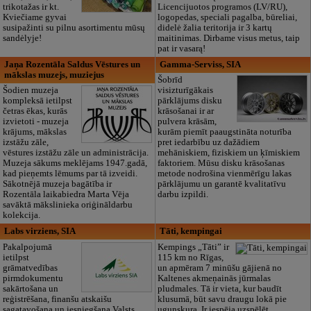
trikotažas ir kt.
Licencijuotos programos (LV/RU),
Kviečiame gyvai
logopedas, speciali pagalba, būreliai,
susipažinti su pilnu asortimentu mūsų
didelė žalia teritorija ir 3 kartų
sandėlyje!
maitinimas. Dirbame visus metus, taip
pat ir vasarą!
Jaņa Rozentāla Saldus Vēstures un
Gamma-Serviss, SIA
mākslas muzejs, muziejus
Šobrīd
Šodien muzeja
visizturīgākais
kompleksā ietilpst
pārklājums disku
četras ēkas, kurās
krāsošanai ir ar
izvietoti - muzeja
pulvera krāsām,
krājums, mākslas
kurām piemīt paaugstināta noturība
izstāžu zāle,
pret iedarbību uz dažādiem
vēstures izstāžu zāle un administrācija.
mehāniskiem, fiziskiem un ķīmiskiem
Muzeja sākums meklējams 1947.gadā,
faktoriem. Mūsu disku krāsošanas
kad pieņemts lēmums par tā izveidi.
metode nodrošina vienmērīgu lakas
Sākotnējā muzeja bagātība ir
pārklājumu un garantē kvalitatīvu
Rozentāla laikabiedra Marta Vēja
darbu izpildi.
savāktā mākslinieka oriģināldarbu
kolekcija.
Labs virziens, SIA
Tāti, kempingai
Pakalpojumā
Kempings „Tāti” ir
ietilpst
115 km no Rīgas,
grāmatvedības
un apmēram 7 minūšu gājienā no
pirmdokumentu
Kaltenes akmeņainās jūrmalas
sakārtošana un
pludmales. Tā ir vieta, kur baudīt
reģistrēšana, finanšu atskaišu
klusumā, būt savu draugu lokā pie
sagatavošana un iesniegšana Valsts
ugunskura. Ir iespēja uzspēlēt