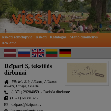
Ieškoti žemėlapyje
Ieškoti
Katalogas
Mano duomenys
Reklama
Dzīpari S, tekstilės
dirbiniai
Pils iela 21b, Alūksne, Alūksnes
novads, Latvija, LV-4301
(+371) 29284059
- Radošā direktore
(+371) 64381325
dzipars@dzipars.lv
linenroomlatvia.com