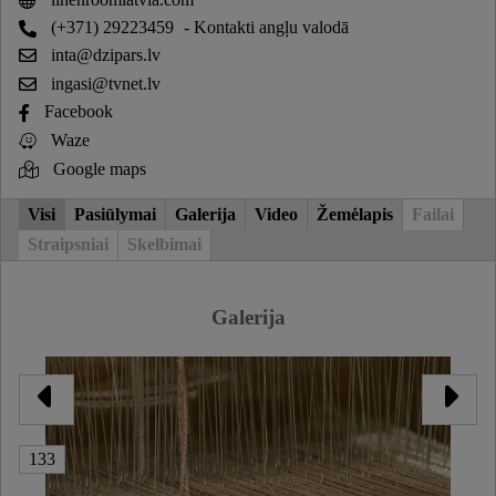
(+371) 29223459
- Kontakti angļu valodā
inta@dzipars.lv
ingasi@tvnet.lv
Facebook
Waze
Google maps
Visi
Pasiūlymai
Galerija
Video
Žemėlapis
Failai
Straipsniai
Skelbimai
Galerija
133