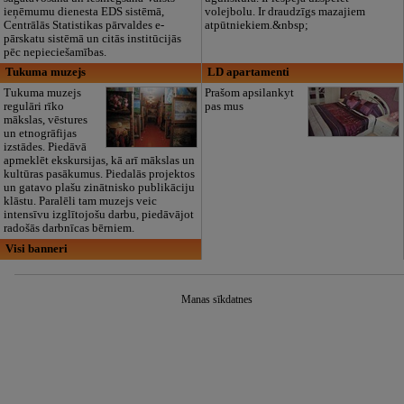
ieņēmumu dienesta EDS sistēmā,
volejbolu. Ir draudzīgs mazajiem
Centrālās Statistikas pārvaldes e-
atpūtniekiem.&nbsp;
pārskatu sistēmā un citās institūcijās
pēc nepieciešamības.
Tukuma muzejs
LD apartamenti
Tukuma muzejs
Prašom apsilankyt
regulāri rīko
pas mus
mākslas, vēstures
un etnogrāfijas
izstādes. Piedāvā
apmeklēt ekskursijas, kā arī mākslas un
kultūras pasākumus. Piedalās projektos
un gatavo plašu zinātnisko publikāciju
klāstu. Paralēli tam muzejs veic
intensīvu izglītojošu darbu, piedāvājot
radošās darbnīcas bērniem.
Visi banneri
Manas sīkdatnes