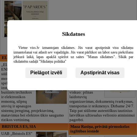
Sīkdatnes
Vietne viss.lv izmantojam sīkdatnes. Jūs varat apstiprināt visu sīkdatņu
izmantošanai vai atlasīt sev vajadzīgās. Jūs varat pārlūkot un labot savu piekrišanu
jebkurā laikā, lapas apakšā spiežot uz saites "Manas sīkdatnes". Sīkāk par
ELECTRIC ENERGY
CĒSU APBEDĪŠANAS
sīkdatnēm sadaļā "Sīkdatņu politika"
PAKALPOJUMI, SIA
„ELECTRIC
ENERGY Kandava“
Pagarbus
Pielāgot izvēli
Apstiprināt visas
siūlo pilną elektros
atsisveikinimas be
montavimo darbų
papildomų
spektrą,
rūpesčių. Mes
instaliacijos,
pasirūpinsime
buitinės technikos
viskuo: pilnas
ir elektronikos
laidotuvių
remontą, silpnų
organizavimas, dokumentų tvarkymas,
srovių ir apsaugos
transportas ir reikmenys. Dirbame 24/7.
sistemų įrengimą, projektavimą,
Taip pat siūlome autentiškus tautinius
matavimus bei elektros ūkio saugumo
latviškus užtiesalus velionio atminimui
rizikos vertinimą.
pagerbti.
BRISTOLS ES, SIA
Maza Rasiņa, privātā pirmsskolas
izglītības iestāde
UAB „Bristols ES“