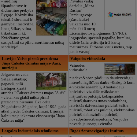
– audinių
Privatus vaikų
išparduotuvė ir
darželis „Maza
didmeninė prekyba
Rasiņa“
Rygoje. Kokybiška
Pardaugavoje
tekstilė siuvimui ir
(Zasulauke)
gamybai: medvilnė,
vaikams nuo 10
linas, šilkas, vilna,
mėn. iki 6 metų.
trikotažas ir kt.
Licencijuotos programos (LV/RU),
Kviečiame gyvai
logopedas, speciali pagalba, būreliai,
susipažinti su pilnu asortimentu mūsų
didelė žalia teritorija ir 3 kartų
sandėlyje!
maitinimas. Dirbame visus metus, taip
pat ir vasarą!
Latvijas Valsts pirmā prezidenta
Vaiņodes vidusskola
Jāņa Čakstes dzimtas mājas- Auči,
Vaiņodes
muziejus
vidusskola
Jelgavas novada
piedāvā&nbsp;plašu un daudzveidīgu
Salgales&nbsp;
interešu izglītības darbu -&nbsp;5 kori,
pagastā, pašā
4 vokālie ansambļi, 9 tautas deju
Lielupes krastā
kolektīvi, vizuālās mākslas un
atrodas J.Čakstes dzimtas mājas "Auči"
mājturības pulciņš, kokapstrādes
- vieta, kas glabā mūsu pirmā
pulciņš,skatuves runas nodarbības,
prezidenta piemiņu. Ēka celta
latviskās dzīvesziņas pulciņš, teātra
20.gadsimta 30.gados, kopš 1995. gada
pulciņš, robotikas pulciņš, elektronikas
atkal pieder Čakstes dzimtai. Bijušajā
pulciņš, dabaszinību pulciņš,
kalpu mājā iekārtota ekspozīcija "Jāņa
novadpētniecībaspulciņš, Vaiņodes
Čakstes māja"
novada jaunsargu vienība.
Latgales Industriālais tehnikums
Rīgas Aeronavigācijas institūts