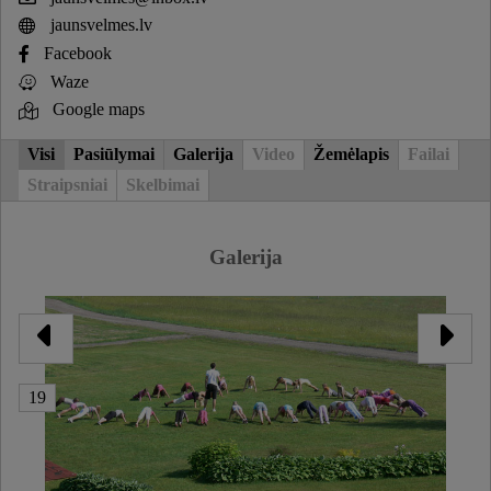
jaunsvelmes.lv
Facebook
Waze
Google maps
Visi
Pasiūlymai
Galerija
Video
Žemėlapis
Failai
Straipsniai
Skelbimai
Galerija
19