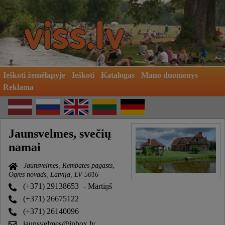
Ieškoti žemėlapyje
Ieškoti
Katalogas
Mano duomenys
Reklama
Jaunsvelmes, svečių
namai
Jaunsvelmes, Rembates pagasts,
Ogres novads, Latvija, LV-5016
(+371) 29138653
- Mārtiņš
(+371) 26675122
(+371) 26140096
jaunsvelmes@inbox.lv