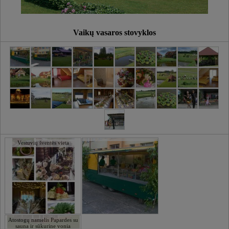
Vaikų vasaros stovyklos
Vestuvių šventės vieta
Atostogų namelis Papardes su
sauna ir sūkurine vonia