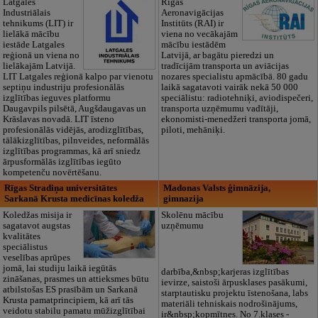
Latgales
Rīgas
Industriālais
Aeronavigācijas
tehnikums (LIT) ir
Institūts (RAI) ir
lielākā mācību
viena no vecākajām
iestāde Latgales
mācību iestādēm
reģionā un viena no
Latvijā, ar bagātu pieredzi un
lielākajām Latvijā.
tradīcijām transporta un aviācijas
LIT Latgales reģionā kalpo par vienotu
nozares specialistu apmācībā. 80 gadu
septiņu industriju profesionālās
laikā sagatavoti vairāk nekā 50 000
izglītības ieguves platformu
speciālistu: radiotehniķi, aviodispečeri,
Daugavpils pilsētā, Augšdaugavas un
transporta uzņēmumu vadītāji,
Krāslavas novadā. LIT īsteno
ekonomisti-menedžeri transporta jomā,
profesionālās vidējās, arodizglītības,
piloti, mehāniķi.
tālākizglītības, pilnveides, neformālās
izglītības programmas, kā arī sniedz
ārpusformālās izglītības iegūto
kompetenču novērtēšanu.
Rīgas Stradiņa universitātes
Madonas Valsts ģimnāzija,
Sarkanā Krusta medicīnas koledža
gimnazija
Koledžas misija ir
Skolēnu mācību
sagatavot augstas
uzņēmumu
kvalitātes
speciālistus
veselības aprūpes
jomā, lai studiju laikā iegūtās
darbība,&nbsp;karjeras izglītības
zināšanas, prasmes un attieksmes būtu
ievirze, saistoši ārpusklases pasākumi,
atbilstošas ES prasībām un Sarkanā
starptautisku projektu īstenošana, labs
Krusta pamatprincipiem, kā arī tās
materiāli tehniskais nodrošinājums,
veidotu stabilu pamatu mūžizglītībai
ir&nbsp;kopmītnes. No 7.klases -