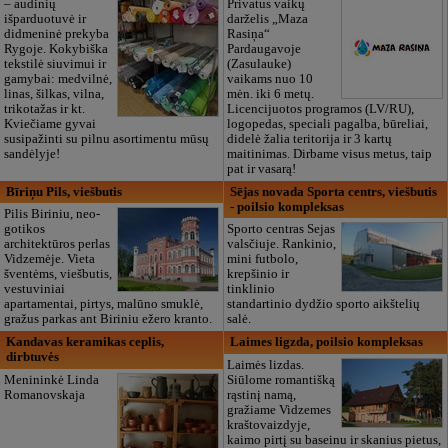
– audinių
Privatus vaikų
išparduotuvė ir
darželis „Maza
didmeninė prekyba
Rasiņa“
Rygoje. Kokybiška
Pardaugavoje
tekstilė siuvimui ir
(Zasulauke)
gamybai: medvilnė,
vaikams nuo 10
linas, šilkas, vilna,
mėn. iki 6 metų.
trikotažas ir kt.
Licencijuotos programos (LV/RU),
Kviečiame gyvai
logopedas, speciali pagalba, būreliai,
susipažinti su pilnu asortimentu mūsų
didelė žalia teritorija ir 3 kartų
sandėlyje!
maitinimas. Dirbame visus metus, taip
pat ir vasarą!
Bīriņu Pils, viešbutis
Sējas novada Sporta centrs, viešbutis
- poilsio kompleksas
Pilis Biriniu, neo-
gotikos
Sporto centras Sejas
architektūros perlas
valsčiuje. Rankinio,
Vidzemėje. Vieta
mini futbolo,
šventėms, viešbutis,
krepšinio ir
vestuviniai
tinklinio
apartamentai, pirtys, malūno smuklė,
standartinio dydžio sporto aikštelių
gražus parkas ant Biriniu ežero kranto.
salė.
Kandavas keramikas ceplis,
Laimes ligzda, poilsio kompleksas
dirbtuvės
Laimės lizdas.
Menininkė Linda
Siūlome romantišką
Romanovskaja
rąstinį namą,
gražiame Vidzemes
kraštovaizdyje,
kaimo pirtį su baseinu ir skanius pietus,