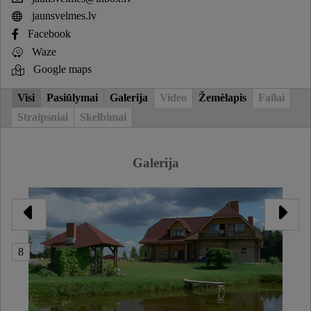
jaunsvelmes.lv
Facebook
Waze
Google maps
Visi
Pasiūlymai
Galerija
Video
Žemėlapis
Failai
Straipsniai
Skelbimai
Galerija
8