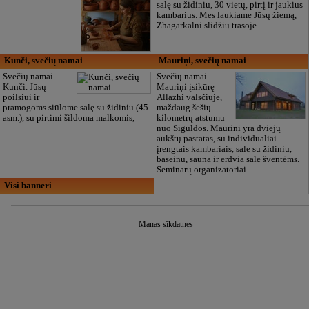
salę su židiniu, 30 vietų, pirtį ir jaukius
kambarius. Mes laukiame Jūsų žiemą,
Zhagarkalni slidžių trasoje.
Kunči, svečių namai
Mauriņi, svečių namai
Svečių namai
Svečių namai
Kunči. Jūsų
Mauriņi įsikūrę
poilsiui ir
Allazhi valsčiuje,
pramogoms siūlome salę su židiniu (45
maždaug šešių
asm.), su pirtimi šildoma malkomis,
kilometrų atstumu
nuo Siguldos. Maurini yra dviejų
aukštų pastatas, su individualiai
įrengtais kambariais, sale su židiniu,
baseinu, sauna ir erdvia sale šventėms.
Seminarų organizatoriai.
Visi banneri
Manas sīkdatnes