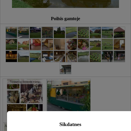
Poilsis gamtoje
Vestuvių šventės vieta
Sīkdatnes
Atostogų namelis Papardes su
sauna ir sūkurine vonia