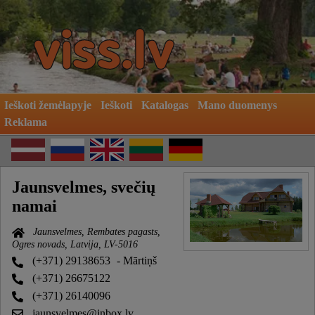
Ieškoti žemėlapyje
Ieškoti
Katalogas
Mano duomenys
Reklama
Jaunsvelmes, svečių
namai
Jaunsvelmes, Rembates pagasts,
Ogres novads, Latvija, LV-5016
(+371) 29138653
- Mārtiņš
(+371) 26675122
(+371) 26140096
jaunsvelmes@inbox.lv