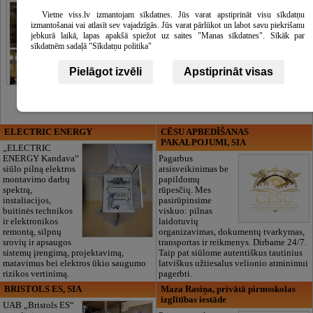
Vietne viss.lv izmantojam sīkdatnes. Jūs varat apstiprināt visu sīkdatņu
izmantošanai vai atlasīt sev vajadzīgās. Jūs varat pārlūkot un labot savu piekrišanu
jebkurā laikā, lapas apakšā spiežot uz saites "Manas sīkdatnes". Sīkāk par
sīkdatnēm sadaļā "Sīkdatņu politika"
Pielāgot izvēli
Apstiprināt visas
ELECTRIC ENERGY
CĒSU APBEDĪŠANAS
PAKALPOJUMI, SIA
„ELECTRIC
ENERGY Kandava“
Pagarbus
siūlo pilną elektros
atsisveikinimas be
montavimo darbų
papildomų
spektrą,
rūpesčių. Mes
instaliacijos,
pasirūpinsime
buitinės technikos
viskuo: pilnas
ir elektronikos
laidotuvių
remontą, silpnų
organizavimas, dokumentų tvarkymas,
srovių ir apsaugos
transportas ir reikmenys. Dirbame 24/7.
sistemų įrengimą, projektavimą,
Taip pat siūlome autentiškus tautinius
matavimus bei elektros ūkio saugumo
latviškus užtiesalus velionio atminimui
rizikos vertinimą.
pagerbti.
BRISTOLS ES, SIA
Maza Rasiņa, privātā pirmsskolas
izglītības iestāde
UAB „Bristols ES“