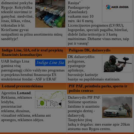
didmeninė prekyba
Rasiņa“
Rygoje. Kokybiška
Pardaugavoje
tekstilė siuvimui ir
(Zasulauke)
gamybai: medvilnė,
vaikams nuo 10
linas, šilkas, vilna,
mėn. iki 6 metų.
trikotažas ir kt.
Licencijuotos programos (LV/RU),
Kviečiame gyvai
logopedas, speciali pagalba, būreliai,
susipažinti su pilnu asortimentu mūsų
didelė žalia teritorija ir 3 kartų
sandėlyje!
maitinimas. Dirbame visus metus, taip
pat ir vasarą!
Indigo Line, SIA, esf ir eraf projektų
Poligons DK, dažasvydis
financinės konsultacijos
DK dažasvydžio
UAB Indigo Lina
poligonas,
gamina visą
ypatingoje
parengiamąjį ciklo valdymo programas
aplinkoje,
ir projektus bendrai finansuoja ES
buvusioje karinėje
struktūriniai fondai - ASF ir ERAF
bazėje su papildomais statiniais.
Lottand prezentreklāma
PIF PAF, peintbola parks, sporto ir
poilsio centras
Aģentūra
Lottand
.
Reklama, reklamos
Dažasvydis PIF PAF.
leidyba,
Siūlome sportinio
prezentacinė
žaidimo ir azartinio
reklama, dizainas,
pomėgio derinį -
vizualinė reklama, reklama ant
dažasvydį.
aprangos, reklamos idėjos.
Taupykite jūsų
laiką ir degalus: mes esame apie 20km
atstumu nuo Rygos centro.