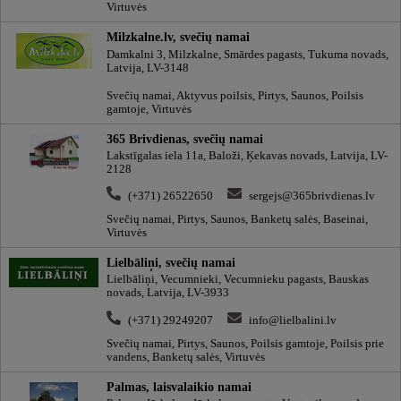
Virtuvės
Milzkalne.lv, svečių namai
Damkalni 3, Milzkalne, Smārdes pagasts, Tukuma novads,
Latvija, LV-3148
Svečių namai, Aktyvus poilsis, Pirtys, Saunos, Poilsis
gamtoje, Virtuvės
365 Brivdienas, svečių namai
Lakstīgalas iela 11a, Baloži, Ķekavas novads, Latvija, LV-
2128
(+371) 26522650
sergejs@365brivdienas.lv
Svečių namai, Pirtys, Saunos, Banketų salės, Baseinai,
Virtuvės
Lielbāliņi, svečių namai
Lielbāliņi, Vecumnieki, Vecumnieku pagasts, Bauskas
novads, Latvija, LV-3933
(+371) 29249207
info@lielbalini.lv
Svečių namai, Pirtys, Saunos, Poilsis gamtoje, Poilsis prie
vandens, Banketų salės, Virtuvės
Palmas, laisvalaikio namai