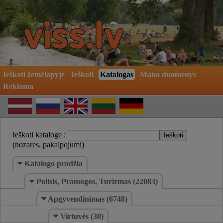
Ieškoti žemėlapyje
Ieškoti
Katalogas
Mano duomenys
Reklama
Ieškoti kataloge :
(nozares, pakalpojumi)
Katalogo pradžia
Poilsis, Pramogos, Turizmas (22083)
Apgyvendinimas (6748)
Virtuvės (30)