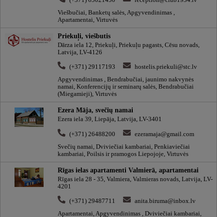
Viešbučiai, Banketų salės, Apgyvendinimas ,
Apartamentai, Virtuvės
Priekuļi, viešbutis
Dārza iela 12, Priekuļi, Priekuļu pagasts, Cēsu novads,
Latvija, LV-4126
(+371) 29117193
hostelis.priekuli@stc.lv
Apgyvendinimas , Bendrabučiai, jaunimo nakvynės
namai, Konferencijų ir seminarų salės, Bendrabučiai
(Miegamieji), Virtuvės
Ezera Māja, svečių namai
Ezera iela 39, Liepāja, Latvija, LV-3401
(+371) 26488200
ezeramaja@gmail.com
Svečių namai, Dviviečiai kambariai, Penkiaviečiai
kambariai, Poilsis ir pramogos Liepojoje, Virtuvės
Rīgas ielas apartamenti Valmierā, apartamentai
Rīgas iela 28 - 35, Valmiera, Valmieras novads, Latvija, LV-
4201
(+371) 29487711
anita.biruma@inbox.lv
Apartamentai, Apgyvendinimas , Dviviečiai kambariai,