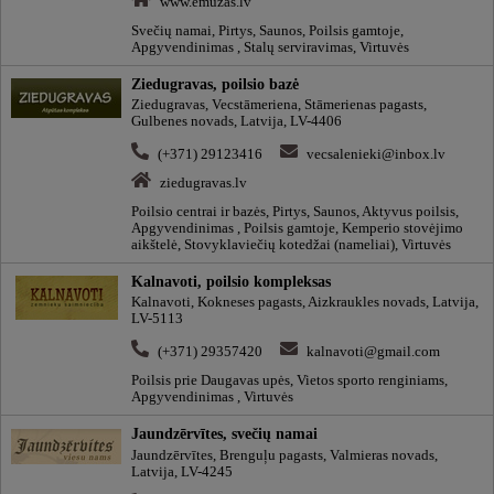
www.emuzas.lv
Svečių namai, Pirtys, Saunos, Poilsis gamtoje,
Apgyvendinimas , Stalų serviravimas, Virtuvės
Ziedugravas, poilsio bazė
Ziedugravas, Vecstāmeriena, Stāmerienas pagasts,
Gulbenes novads, Latvija, LV-4406
(+371) 29123416
vecsalenieki@inbox.lv
ziedugravas.lv
Poilsio centrai ir bazės, Pirtys, Saunos, Aktyvus poilsis,
Apgyvendinimas , Poilsis gamtoje, Kemperio stovėjimo
aikštelė, Stovyklaviečių kotedžai (nameliai), Virtuvės
Kalnavoti, poilsio kompleksas
Kalnavoti, Kokneses pagasts, Aizkraukles novads, Latvija,
LV-5113
(+371) 29357420
kalnavoti@gmail.com
Poilsis prie Daugavas upės, Vietos sporto renginiams,
Apgyvendinimas , Virtuvės
Jaundzērvītes, svečių namai
Jaundzērvītes, Brenguļu pagasts, Valmieras novads,
Latvija, LV-4245