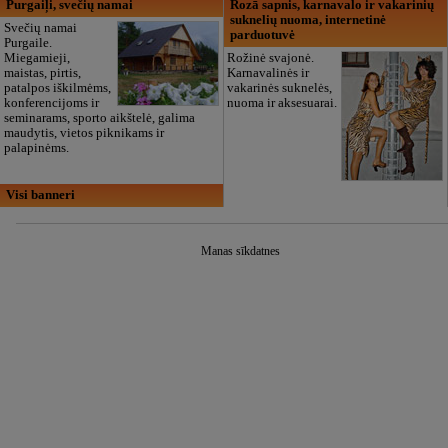
Purgaiļi, svečių namai
Rozā sapnis, karnavalo ir vakarinių
suknelių nuoma, internetinė
Svečių namai
parduotuvė
Purgaile.
Miegamieji,
Rožinė svajonė.
maistas, pirtis,
Karnavalinės ir
patalpos iškilmėms,
vakarinės suknelės,
konferencijoms ir
nuoma ir aksesuarai.
seminarams, sporto aikštelė, galima
maudytis, vietos piknikams ir
palapinėms.
Visi banneri
Manas sīkdatnes