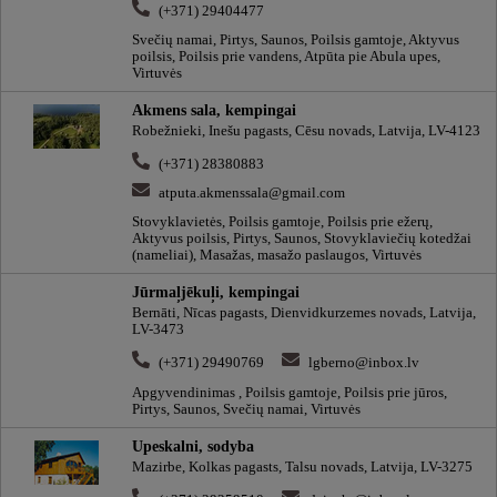
(+371) 29404477
Svečių namai, Pirtys, Saunos, Poilsis gamtoje, Aktyvus
poilsis, Poilsis prie vandens, Atpūta pie Abula upes,
Virtuvės
Akmens sala, kempingai
Robežnieki, Inešu pagasts, Cēsu novads, Latvija, LV-4123
(+371) 28380883
atputa.akmenssala@gmail.com
Stovyklavietės, Poilsis gamtoje, Poilsis prie ežerų,
Aktyvus poilsis, Pirtys, Saunos, Stovyklaviečių kotedžai
(nameliai), Masažas, masažo paslaugos, Virtuvės
Jūrmaļjēkuļi, kempingai
Bernāti, Nīcas pagasts, Dienvidkurzemes novads, Latvija,
LV-3473
(+371) 29490769
lgberno@inbox.lv
Apgyvendinimas , Poilsis gamtoje, Poilsis prie jūros,
Pirtys, Saunos, Svečių namai, Virtuvės
Upeskalni, sodyba
Mazirbe, Kolkas pagasts, Talsu novads, Latvija, LV-3275