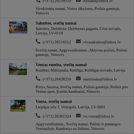
(+371) 29259510
dzinahr@inbox.lv
Vienkiemių namai, Vietos iškyloms, Poilsis gamtoje,
Virtuvės
Saknītes, svečių namai
Saknītes, Dzērbene, Dzērbenes pagasts, Cēsu novads,
Latvija, LV-4118
(+371) 26516512
vivasaknites@inbox.lv
Svečių namai, Apgyvendinimas , Aktyvus poilsis, Poilsis
gamtoje, Virtuvės
Ventas rumba, svečių namai
Rumbas, Mārtiņsala, Kuldīga, Kuldīgas novads, Latvija
(+371) 26438250
martinsala@inbox.lv
Pirtys, Saunos, Svečių namai, Poilsis gamtoje, Poilsis prie
Ventas upės, Įvairūs kambariai, Virtuvės
Venta, svečių namai
Liepājas iela 3, Ventspils, Latvija, LV-3601
(+371) 26361324
vn.venta@inbox.lv
Apgyvendinimas , Svečių namai, Poilsis ir pramogos
Ventspilyje, Kambarys su židiniu, Virtuvės