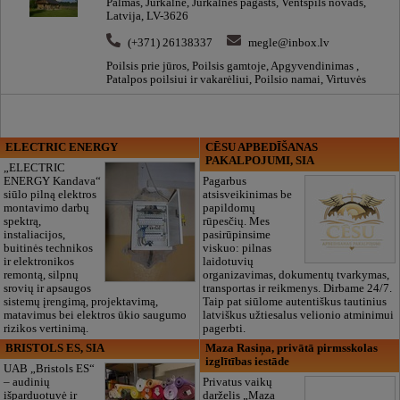
Palmas, Jūrkalne, Jūrkalnes pagasts, Ventspils novads,
Latvija, LV-3626
(+371) 26138337
megle@inbox.lv
Poilsis prie jūros, Poilsis gamtoje, Apgyvendinimas ,
Patalpos poilsiui ir vakarėliui, Poilsio namai, Virtuvės
ELECTRIC ENERGY
CĒSU APBEDĪŠANAS
PAKALPOJUMI, SIA
„ELECTRIC
ENERGY Kandava“
Pagarbus
siūlo pilną elektros
atsisveikinimas be
montavimo darbų
papildomų
spektrą,
rūpesčių. Mes
instaliacijos,
pasirūpinsime
buitinės technikos
viskuo: pilnas
ir elektronikos
laidotuvių
remontą, silpnų
organizavimas, dokumentų tvarkymas,
srovių ir apsaugos
transportas ir reikmenys. Dirbame 24/7.
sistemų įrengimą, projektavimą,
Taip pat siūlome autentiškus tautinius
matavimus bei elektros ūkio saugumo
latviškus užtiesalus velionio atminimui
rizikos vertinimą.
pagerbti.
BRISTOLS ES, SIA
Maza Rasiņa, privātā pirmsskolas
izglītības iestāde
UAB „Bristols ES“
– audinių
Privatus vaikų
išparduotuvė ir
darželis „Maza