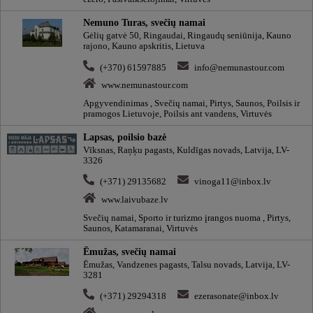
Nemuno Turas, svečių namai
Gėlių gatvė 50, Ringaudai, Ringaudų seniūnija, Kauno
rajono, Kauno apskritis, Lietuva
(+370) 61597885
info@nemunastour.com
www.nemunastour.com
Apgyvendinimas , Svečių namai, Pirtys, Saunos, Poilsis ir
pramogos Lietuvoje, Poilsis ant vandens, Virtuvės
Lapsas, poilsio bazė
Vīksnas, Raņķu pagasts, Kuldīgas novads, Latvija, LV-
3326
(+371) 29135682
vinoga11@inbox.lv
www.laivubaze.lv
Svečių namai, Sporto ir turizmo įrangos nuoma , Pirtys,
Saunos, Katamaranai, Virtuvės
Ēmužas, svečių namai
Ēmužas, Vandzenes pagasts, Talsu novads, Latvija, LV-
3281
(+371) 29294318
ezerasonate@inbox.lv