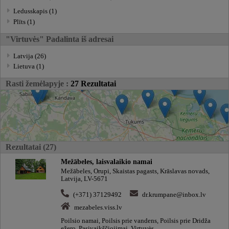
Ledusskapis (1)
Plīts (1)
"Virtuvės" Padalinta iš adresai
Latvija (26)
Lietuva (1)
Rasti žemėlapyje :
27 Rezultatai
Rezultatai (27)
Mežābeles, laisvalaikio namai
Mežābeles, Orupi, Skaistas pagasts, Krāslavas novads,
Latvija, LV-5671
(+371) 37129492
dr.krumpane@inbox.lv
mezabeles.viss.lv
Poilsio namai, Poilsis prie vandens, Poilsis prie Dridža
ežero, Pasivaikščiojimai, Virtuvės