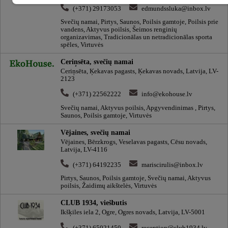
(+371) 29173053
edmundssluka@inbox.lv
Svečių namai, Pirtys, Saunos, Poilsis gamtoje, Poilsis prie
vandens, Aktyvus poilsis, Šeimos renginių
organizavimas, Tradicionālas un netradicionālas sporta
spēles, Virtuvės
Ceriņsēta, svečių namai
Ceriņsēta, Ķekavas pagasts, Ķekavas novads, Latvija, LV-
2123
(+371) 22562222
info@ekohouse.lv
Svečių namai, Aktyvus poilsis, Apgyvendinimas , Pirtys,
Saunos, Poilsis gamtoje, Virtuvės
Vējaines, svečių namai
Vējaines, Bērzkrogs, Veselavas pagasts, Cēsu novads,
Latvija, LV-4116
(+371) 64192235
mariscirulis@inbox.lv
Pirtys, Saunos, Poilsis gamtoje, Svečių namai, Aktyvus
poilsis, Žaidimų aikštelės, Virtuvės
CLUB 1934, viešbutis
Ikšķiles iela 2, Ogre, Ogres novads, Latvija, LV-5001
(+371) 65021450
reception@club1934.lv