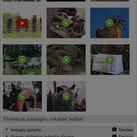
Produktai, paslaugos, raktiniai žodžiai
Antkapių gamyba
Detaliau
Akmens skulptūras,orģinālas dāvanas
Detaliau