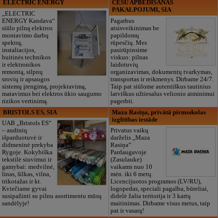
ELECTRIC ENERGY
CĒSU APBEDĪŠANAS
PAKALPOJUMI, SIA
„ELECTRIC
ENERGY Kandava“
Pagarbus
siūlo pilną elektros
atsisveikinimas be
montavimo darbų
papildomų
spektrą,
rūpesčių. Mes
instaliacijos,
pasirūpinsime
buitinės technikos
viskuo: pilnas
ir elektronikos
laidotuvių
remontą, silpnų
organizavimas, dokumentų tvarkymas,
srovių ir apsaugos
transportas ir reikmenys. Dirbame 24/7.
sistemų įrengimą, projektavimą,
Taip pat siūlome autentiškus tautinius
matavimus bei elektros ūkio saugumo
latviškus užtiesalus velionio atminimui
rizikos vertinimą.
pagerbti.
BRISTOLS ES, SIA
Maza Rasiņa, privātā pirmsskolas
izglītības iestāde
UAB „Bristols ES“
– audinių
Privatus vaikų
išparduotuvė ir
darželis „Maza
didmeninė prekyba
Rasiņa“
Rygoje. Kokybiška
Pardaugavoje
tekstilė siuvimui ir
(Zasulauke)
gamybai: medvilnė,
vaikams nuo 10
linas, šilkas, vilna,
mėn. iki 6 metų.
trikotažas ir kt.
Licencijuotos programos (LV/RU),
Kviečiame gyvai
logopedas, speciali pagalba, būreliai,
susipažinti su pilnu asortimentu mūsų
didelė žalia teritorija ir 3 kartų
sandėlyje!
maitinimas. Dirbame visus metus, taip
pat ir vasarą!