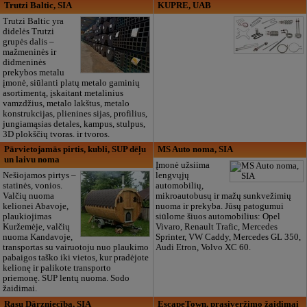
Trutzi Baltic, SIA
KUPRE, UAB
Trutzi Baltic yra
didelės Trutzi
grupės dalis –
mažmeninės ir
didmeninės
prekybos metalu
įmonė, siūlanti platų metalo gaminių
asortimentą, įskaitant metalinius
vamzdžius, metalo lakštus, metalo
konstrukcijas, plienines sijas, profilius,
jungiamąsias detales, kampus, stulpus,
3D plokščių tvoras. ir tvoros.
Pārvietojamās pirtis, kubli, SUP dēļu
MS Auto noma, SIA
un laivu noma
Įmonė užsiima
Nešiojamos pirtys –
lengvųjų
statinės, vonios.
automobilių,
Valčių nuoma
mikroautobusų ir mažų sunkvežimių
kelionei Abavoje,
nuoma ir prekyba. Jūsų patogumui
plaukiojimas
siūlome šiuos automobilius: Opel
Kuržemėje, valčių
Vivaro, Renault Trafic, Mercedes
nuoma Kandavoje,
Sprinter, VW Caddy, Mercedes GL 350,
transportas su vairuotoju nuo plaukimo
Audi Etron, Volvo XC 60.
pabaigos taško iki vietos, kur pradėjote
kelionę ir palikote transporto
priemonę. SUP lentų nuoma. Sodo
žaidimai.
Rasu Dārzniecība, SIA
EscapeTown, prasiveržimo žaidimai