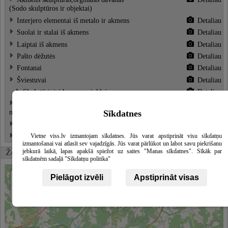
(Sodo skulptūros ir objektai)
Interjero elementai iš metalo ir akmens
Detaliau
Suolai ir stalai iš akmens
Detaliau
Laiptai iš akmens
Detaliau
Pašto dėžutės
Detaliau
Fontanai
Detaliau
Šviestuvai
Detaliau
Skulptūriniai kapų paminklai
Detaliau
Laukakmeņu pieminekļi (Paminklai iš
Detaliau
natūralaus akmens)
Sīkdatnes
Paminklai kapams iš pjautų akmens luitų
Detaliau
Akmenų apdirbimas
Detaliau
Vietne viss.lv izmantojam sīkdatnes. Jūs varat apstiprināt visu sīkdatņu
izmantošanai vai atlasīt sev vajadzīgās. Jūs varat pārlūkot un labot savu piekrišanu
jebkurā laikā, lapas apakšā spiežot uz saites "Manas sīkdatnes". Sīkāk par
Žemėlapis
sīkdatnēm sadaļā "Sīkdatņu politika"
+
Pielāgot izvēli
Apstiprināt visas
−