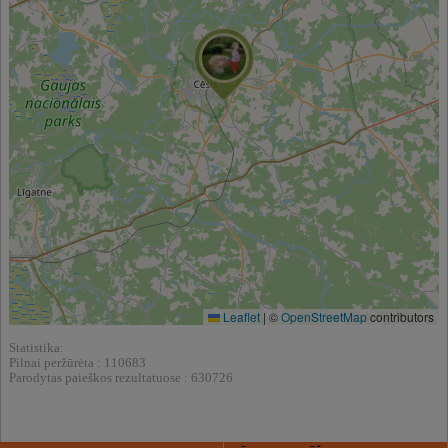
Leaflet
|
©
OpenStreetMap
contributors
Statistika:
Pilnai peržūrėta : 110683
Parodytas paieškos rezultatuose : 630726