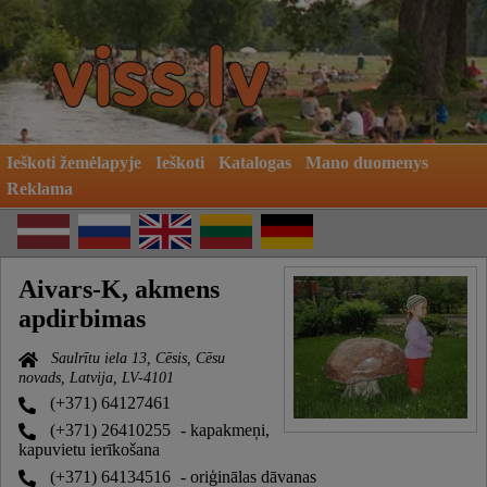
Ieškoti žemėlapyje
Ieškoti
Katalogas
Mano duomenys
Reklama
Aivars-K, akmens
apdirbimas
Saulrītu iela 13, Cēsis, Cēsu
novads, Latvija, LV-4101
(+371) 64127461
(+371) 26410255
- kapakmeņi,
kapuvietu ierīkošana
(+371) 64134516
- oriģinālas dāvanas