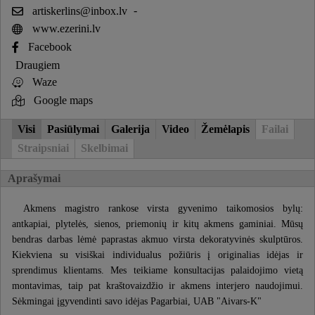
artiskerlins@inbox.lv
-
www.ezerini.lv
Facebook
Draugiem
Waze
Google maps
Visi
Pasiūlymai
Galerija
Video
Žemėlapis
Failai
Straipsniai
Skelbimai
Aprašymai
Akmens magistro rankose virsta gyvenimo taikomosios bylų:
antkapiai, plytelės, sienos, priemonių ir kitų akmens gaminiai. Mūsų
bendras darbas lėmė paprastas akmuo virsta dekoratyvinės skulptūros.
Kiekviena su visiškai individualus požiūris į originalias idėjas ir
sprendimus klientams. Mes teikiame konsultacijas palaidojimo vietą
montavimas, taip pat kraštovaizdžio ir akmens interjero naudojimui.
Sėkmingai įgyvendinti savo idėjas Pagarbiai, UAB "Aivars-K"