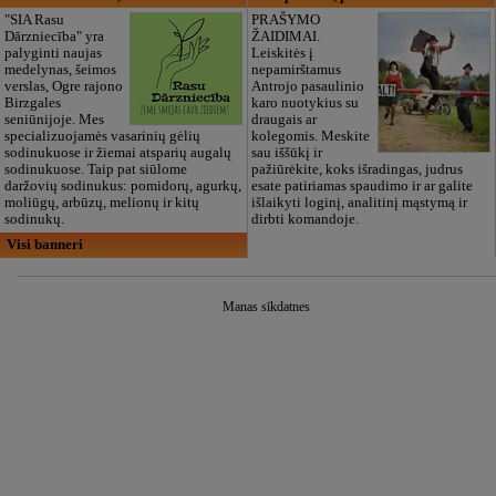
"SIA Rasu
PRAŠYMO
Dārzniecība" yra
ŽAIDIMAI.
palyginti naujas
Leiskitės į
medelynas, šeimos
nepamirštamus
verslas, Ogre rajono
Antrojo pasaulinio
Birzgales
karo nuotykius su
seniūnijoje. Mes
draugais ar
specializuojamės vasarinių gėlių
kolegomis. Meskite
sodinukuose ir žiemai atsparių augalų
sau iššūkį ir
sodinukuose. Taip pat siūlome
pažiūrėkite, koks išradingas, judrus
daržovių sodinukus: pomidorų, agurkų,
esate patiriamas spaudimo ir ar galite
moliūgų, arbūzų, melionų ir kitų
išlaikyti loginį, analitinį mąstymą ir
sodinukų.
dirbti komandoje.
Visi banneri
Manas sīkdatnes