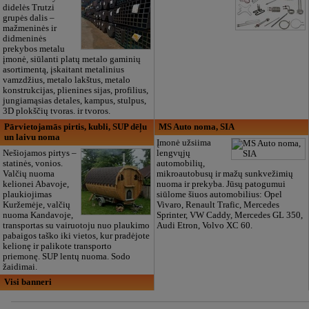
didelės Trutzi
grupės dalis –
mažmeninės ir
didmeninės
prekybos metalu
įmonė, siūlanti platų metalo gaminių
asortimentą, įskaitant metalinius
vamzdžius, metalo lakštus, metalo
konstrukcijas, plienines sijas, profilius,
jungiamąsias detales, kampus, stulpus,
3D plokščių tvoras. ir tvoros.
Pārvietojamās pirtis, kubli, SUP dēļu
MS Auto noma, SIA
un laivu noma
Įmonė užsiima
Nešiojamos pirtys –
lengvųjų
statinės, vonios.
automobilių,
Valčių nuoma
mikroautobusų ir mažų sunkvežimių
kelionei Abavoje,
nuoma ir prekyba. Jūsų patogumui
plaukiojimas
siūlome šiuos automobilius: Opel
Kuržemėje, valčių
Vivaro, Renault Trafic, Mercedes
nuoma Kandavoje,
Sprinter, VW Caddy, Mercedes GL 350,
transportas su vairuotoju nuo plaukimo
Audi Etron, Volvo XC 60.
pabaigos taško iki vietos, kur pradėjote
kelionę ir palikote transporto
priemonę. SUP lentų nuoma. Sodo
žaidimai.
Visi banneri