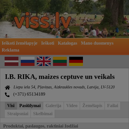
Ieškoti žemėlapyje
Ieškoti
Katalogas
Mano duomenys
Reklama
I.B. RIKA, maizes ceptuve un veikals
Liepu iela 54, Pļaviņas, Aizkraukles novads, Latvija, LV-5120
(+371) 65134189
Visi
Pasiūlymai
Galerija
Video
Žemėlapis
Failai
Straipsniai
Skelbimai
Produktai, paslaugos, raktiniai žodžiai