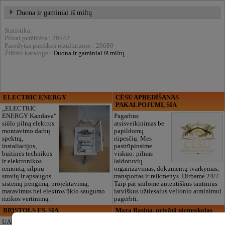
Duona ir gaminiai iš miltų
Statistika:
Pilnai peržūrėta : 20542
Parodytas paieškos rezultatuose : 29680
Žiūrėti kataloge :
Duona ir gaminiai iš miltų
ELECTRIC ENERGY
CĒSU APBEDĪŠANAS
PAKALPOJUMI, SIA
„ELECTRIC
ENERGY Kandava“
Pagarbus
siūlo pilną elektros
atsisveikinimas be
montavimo darbų
papildomų
spektrą,
rūpesčių. Mes
instaliacijos,
pasirūpinsime
buitinės technikos
viskuo: pilnas
ir elektronikos
laidotuvių
remontą, silpnų
organizavimas, dokumentų tvarkymas,
srovių ir apsaugos
transportas ir reikmenys. Dirbame 24/7.
sistemų įrengimą, projektavimą,
Taip pat siūlome autentiškus tautinius
matavimus bei elektros ūkio saugumo
latviškus užtiesalus velionio atminimui
rizikos vertinimą.
pagerbti.
BRISTOLS ES, SIA
Maza Rasiņa, privātā pirmsskolas
izglītības iestāde
UAB „Bristols ES“