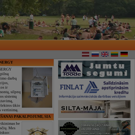
ENERGY
NERGY
 pilną
vimo darbų
cijos,
os ir
montą, silpnų
gos sistemų
ktavimą,
lektros ūkio
 vertinimą.
ĪŠANAS PAKALPOJUMI, SIA
eikinimas be
sčių. Mes
iskuo: