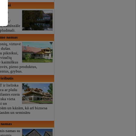
ų namai
ficēta
jlopi.
anketu/
s, kamīnzāle
r pludmali.
aimo namas
nių, virtuvė
, dušas.
u piknikui,
viračių
 kaimiškus
ovės, pieno produktus,
entus, grybus.
iešbutis
r lieliska
ca ar plašu
ilastes ezera
liska vieta
ni un
bām un kāzām, kā arī biznesa
kšanām un semināru
o namas
inis namas su
vietomis