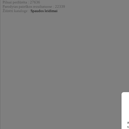
Pilnai peržūrėta : 27636
Parodytas paieškos rezultatuose : 22339
Žiūrėti kataloge :
Spaudos leidimai
a
s