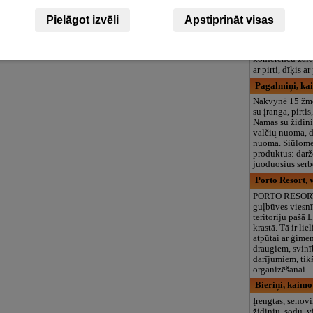
Zāģeri, sveči
Pielāgot izvēli
Apstiprināt visas
Bioloģiski serti
saimniecība, mā
Naktsmītnes, b
konferenču zāle
ar pirti, dīķis a
Pagalmiņi, k
Nakvynė 15 žmo
su įranga, pirtis
Namas su židini
valčių nuoma, d
nuoma. Siūlome
produktus: darž
juoduosius serb
Porto Resort, v
PORTO RESORT i
guļbūves viesnī
teritoriju pašā L
krastā. Tā ir lie
atpūtai ar ģime
draugiem, svinī
darījumiem, ti
organizēšanai.
Bieriņi, kaim
Įrengtas, senov
židiniu, sodu, 