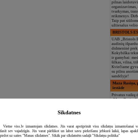
pilnas laidotuv
organizavimas,
tvarkymas, trans
reikmenys. Dir
Taip pat siūlom
užtiesalus veli
BRISTOLS ES
UAB „Bristols 
audinių išpardu
didmeninė prek
Kokybiška tekst
ir gamybai: med
šilkas, vilna, tri
Kviečiame gyvai
su pilnu asort
sandėlyje!
Maza Rasiņa, p
iestāde
Privatus vaikų d
„Maza Rasiņa“
Pardaugavoje (
vaikams nuo 10
Sīkdatnes
metų. Licenciju
programos (LV/
logopedas, spec
Vietne viss.lv izmantojam sīkdatnes. Jūs varat apstiprināt visu sīkdatņu izmantošanai v
būreliai, didelė 
tlasīt sev vajadzīgās. Jūs varat pārlūkot un labot savu piekrišanu jebkurā laikā, lapas apak
maitinimas. Dir
piežot uz saites "Manas sīkdatnes". Sīkāk par sīkdatnēm sadaļā "Sīkdatņu politika"
vasarą!