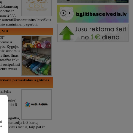
ių
 dokumentų
portas ir
bame 24/7.
e autentiškus tautinius latviškus
onio atminimui pagerbti.
, SIA
ES“ –
otuvė ir
yba Rygoje.
ilė siuvimui
vilnė, linas,
kotažas ir kt.
 susipažinti
imentu mūsų
rivātā pirmsskolas izglītības
arželis
Zasulauke)
 mėn. iki 6
otos
RU),
iali pagalba,
ai
žalia teritorija ir 3 kartų
šā
bame visus metus, taip pat ir