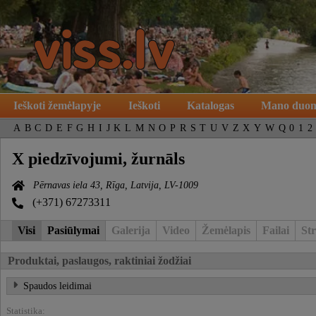
Ieškoti žemėlapyje
Ieškoti
Katalogas
Mano duo
A
B
C
D
E
F
G
H
I
J
K
L
M
N
O
P
R
S
T
U
V
Z
X
Y
W
Q
0
1
2
X piedzīvojumi, žurnāls
Pērnavas iela 43, Rīga, Latvija, LV-1009
(+371) 67273311
Visi
Pasiūlymai
Galerija
Video
Žemėlapis
Failai
Str
Produktai, paslaugos, raktiniai žodžiai
Spaudos leidimai
Statistika: