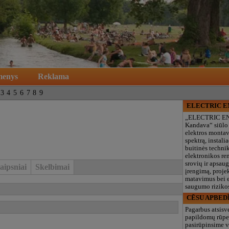
menys
Reklama
3
4
5
6
7
8
9
ELECTRIC 
„ELECTRIC E
Kandava“ siūlo
elektros monta
spektrą, instalia
buitinės technik
elektronikos re
srovių ir apsau
aipsniai
Skelbimai
įrengimą, proje
matavimus bei e
saugumo rizikos
CĒSU APBED
Pagarbus atsisv
papildomų rūpe
pasirūpinsime v