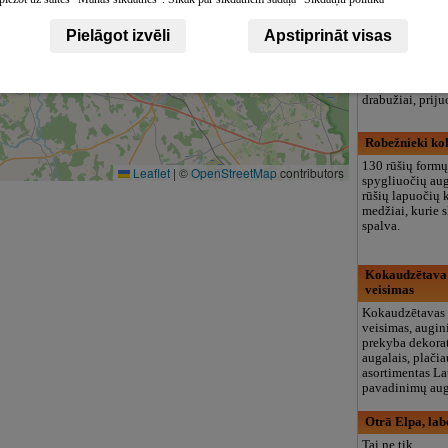
Zarumi, šūšan
Pielāgot izvēli
Apstiprināt visas
Siuvimo cecha
Siuvimas, siuvi
taisymas. Logot
vėliavų siuvinė
drabužiai, priju
Robežnieki ko
130 rūšių formų
Leaflet
|
©
OpenStreetMap
contributors
spygliuočių aug
rūšių lapuočių 
medžiai, kurie s
spalva.
Kokaudzētava 
veisimas
Kokaudzētavas 
veisimas, augin
prekyba dekora
augalais, plači
asortimentas La
pavadinimų aug
Otrā Elpa, lab
Tai ne tik