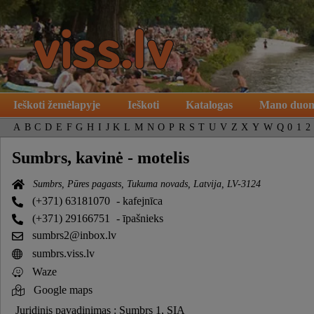
Ieškoti žemėlapyje
Ieškoti
Katalogas
Mano duo
A
B
C
D
E
F
G
H
I
J
K
L
M
N
O
P
R
S
T
U
V
Z
X
Y
W
Q
0
1
2
Sumbrs, kavinė - motelis
Sumbrs, Pūres pagasts, Tukuma novads, Latvija, LV-3124
(+371) 63181070
- kafejnīca
(+371) 29166751
- īpašnieks
sumbrs2@inbox.lv
sumbrs.viss.lv
Waze
Google maps
Juridinis pavadinimas : Sumbrs 1, SIA