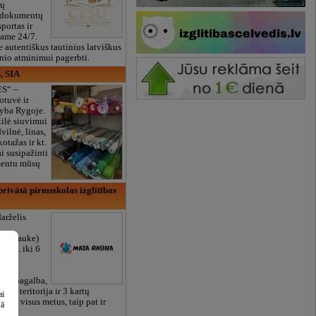
ių
 dokumentų
portas ir
bame 24/7.
e autentiškus tautinius latviškus
onio atminimui pagerbti.
, SIA
ES“ –
otuvė ir
yba Rygoje.
ilė siuvimui
vilnė, linas,
kotažas ir kt.
 susipažinti
imentu mūsų
rivātā pirmsskolas izglītības
arželis
Zasulauke)
 mėn. iki 6
otos
RU),
iali pagalba,
žalia teritorija ir 3 kartų
ai
bame visus metus, taip pat ir
šā