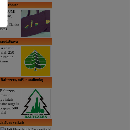
as darbnīca
s ZARUMI.
nėjimas,
ipų ir
jimai. Darbo
ostės.
kaudzētava
 ir spalvų
alai, 250
krūmai ir
kiriasi
Baltezers, miško sodinukų
Baltezers -
imas ir
tyviniais
ausias augalų
tvijoje. 500
alai.
darības veikals