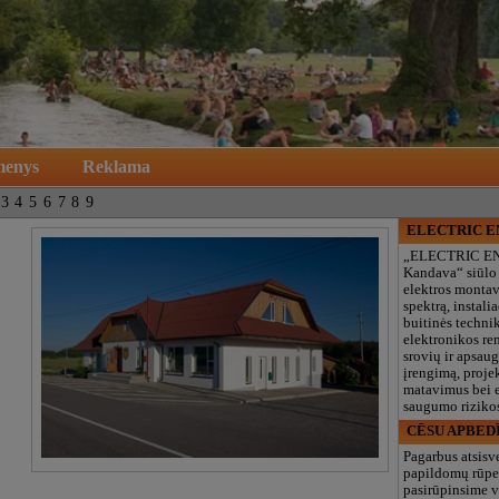
menys
Reklama
3
4
5
6
7
8
9
ELECTRIC 
„ELECTRIC E
Kandava“ siūlo
elektros monta
spektrą, instalia
buitinės technik
elektronikos re
srovių ir apsau
įrengimą, proje
matavimus bei e
saugumo rizikos
CĒSU APBED
Pagarbus atsisv
papildomų rūpe
pasirūpinsime v