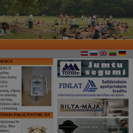
ENERGY
NERGY
 pilną
vimo darbų
cijos,
os ir
montą, silpnų
gos sistemų
ktavimą,
lektros ūkio
 vertinimą.
ĪŠANAS PAKALPOJUMI, SIA
eikinimas be
sčių. Mes
iskuo: