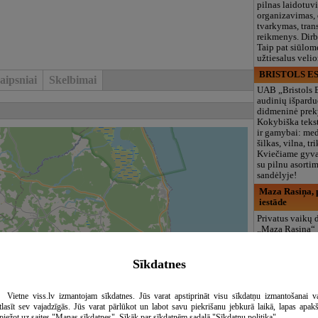
pilnas laidotuv
organizavimas,
tvarkymas, trans
reikmenys. Dir
Taip pat siūlom
užtiesalus veli
BRISTOLS ES
aipsniai
Skelbimai
UAB „Bristols 
audinių išpardu
didmeninė prek
Kokybiška tekst
ir gamybai: med
šilkas, vilna, tri
Kviečiame gyvai
su pilnu asort
sandėlyje!
Maza Rasiņa, p
iestāde
Privatus vaikų d
„Maza Rasiņa“
Pardaugavoje (
vaikams nuo 10
metų. Licenciju
Sīkdatnes
programos (LV/
logopedas, spec
būreliai, didelė 
Vietne viss.lv izmantojam sīkdatnes. Jūs varat apstiprināt visu sīkdatņu izmantošanai v
maitinimas. Dir
tlasīt sev vajadzīgās. Jūs varat pārlūkot un labot savu piekrišanu jebkurā laikā, lapas apak
vasarą!
piežot uz saites "Manas sīkdatnes". Sīkāk par sīkdatnēm sadaļā "Sīkdatņu politika"