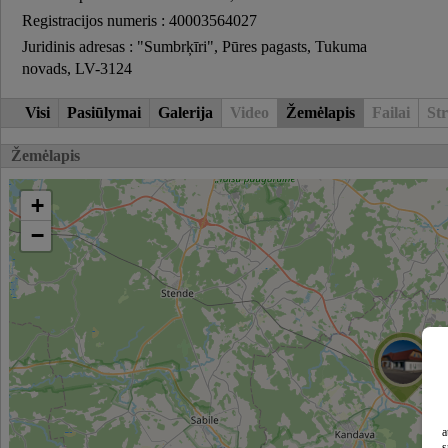
Registracijos numeris : 40003564027
Juridinis adresas : "Sumbrķīri", Pūres pagasts, Tukuma
novads, LV-3124
Visi
Pasiūlymai
Galerija
Video
Žemėlapis
Failai
Str
Žemėlapis
+
−
a
s