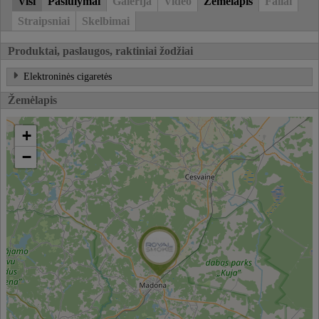
Visi
Pasiūlymai
Galerija
Video
Žemėlapis
Failai
Straipsniai
Skelbimai
Produktai, paslaugos, raktiniai žodžiai
Elektroninės cigaretės
Žemėlapis
+
−