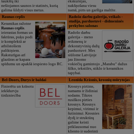
šaukštų iki
ekskursijas,
nešiojamos saunos ir statinės, kurią
nakšņošana viesu
galima šildyti visus metus.
namā, pirts un garšīga maltīte.
Raunas ceplis
Radošo darbu galerija, veikals -
studija, parduotuvė - didmeninės
Keramikas ražotne
prekybos salonas
Raunas ceplis
.
ieierastas formas un
Radošo darbu
faktūras, puķu podi
galerija – meno
ir komplektā ar
reikmenų ir
atbilstošiem
dekoratyvinių dažų
paliktņiem.
parduotuvė. Mes
Raksturīgas arī
siūlome Latvijoje
glazūras ar kapara
jau žinomo
spīdumu un apakšā iespiesto logo RC.
vokiečių gamintojo „Marabu“ dažus
šilko, tekstilės, stiklo ir keramikos
tapybai.
Bel-Doors, Durys ir baldai
Leonīda Krāsnis, krosnių mūrytojas
Finierētu un krāsotu
Krosnys pirtims,
iekšdurvju
namams ir židiniai
tirdzniecība
sodams. Tikros
rusiškos pirties
krosnys. Krosnys
kepimui, virimui ir
šutinimui. Krosnies
dydį ir struktūrą
galime keisti
priklausomai nuo
kliento ir suderinti