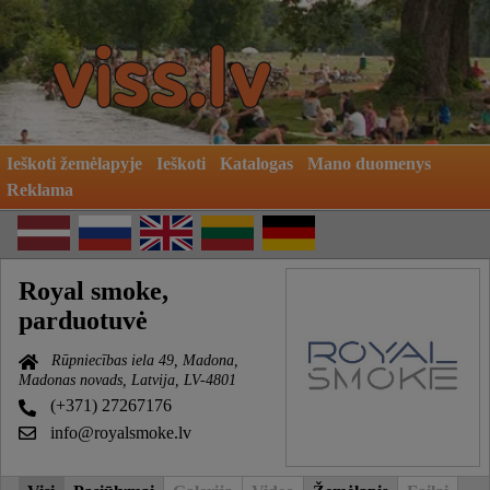
Ieškoti žemėlapyje
Ieškoti
Katalogas
Mano duomenys
Reklama
Royal smoke,
parduotuvė
Rūpniecības iela 49, Madona,
Madonas novads, Latvija, LV-4801
(+371) 27267176
info@royalsmoke.lv