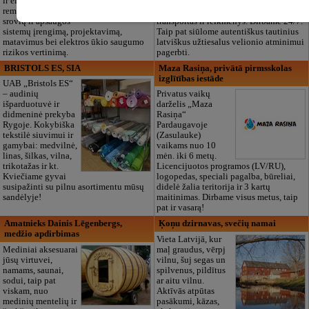
ir elektronikos
laidotuvių
remontą, silpnų
organizavimas, dokumentų tvarkymas,
srovių ir apsaugos
transportas ir reikmenys. Dirbame 24/7.
sistemų įrengimą, projektavimą,
Taip pat siūlome autentiškus tautinius
matavimus bei elektros ūkio saugumo
latviškus užtiesalus velionio atminimui
rizikos vertinimą.
pagerbti.
BRISTOLS ES, SIA
Maza Rasiņa, privātā pirmsskolas
izglītības iestāde
UAB „Bristols ES“
– audinių
Privatus vaikų
išparduotuvė ir
darželis „Maza
didmeninė prekyba
Rasiņa“
Rygoje. Kokybiška
Pardaugavoje
tekstilė siuvimui ir
(Zasulauke)
gamybai: medvilnė,
vaikams nuo 10
linas, šilkas, vilna,
mėn. iki 6 metų.
trikotažas ir kt.
Licencijuotos programos (LV/RU),
Kviečiame gyvai
logopedas, speciali pagalba, būreliai,
susipažinti su pilnu asortimentu mūsų
didelė žalia teritorija ir 3 kartų
sandėlyje!
maitinimas. Dirbame visus metus, taip
pat ir vasarą!
Amatnieks Dainis Lēgenbergs,
Ķoņu dzirnavas, svečių namai
medžio apdirbimas
Vieta Latvijā, kur
Mediniai aksesuarai
maļ graudus, vērpj
jūsų virtuvei,
vilnu, šuj segas un
namams, saunai,
spilvenus, pildītus
sodui, taip pat
ar aitu vilnu.
viskam, nuo
Aktīvās atpūtas
medinių mentelių ir
pasākumi, kāzas,