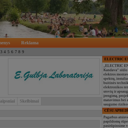
menys
Reklama
3
4
5
6
7
8
9
ELECTRIC 
„ELECTRIC E
Kandava“ siūlo
elektros monta
spektrą, instalia
buitinės technik
elektronikos re
srovių ir apsau
įrengimą, proje
matavimus bei e
aipsniai
Skelbimai
saugumo rizikos
CĒSU APBED
Pagarbus atsisv
papildomų rūpe
pasirūpinsime v