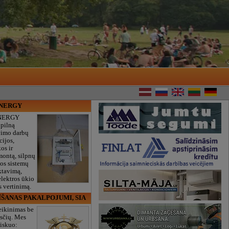
ENERGY
NERGY
 pilną
vimo darbų
cijos,
os ir
montą, silpnų
gos sistemų
ktavimą,
lektros ūkio
 vertinimą.
ĪŠANAS PAKALPOJUMI, SIA
eikinimas be
sčių. Mes
iskuo: