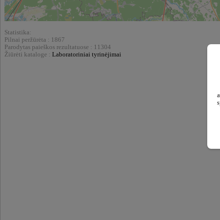
Statistika:
Pilnai peržūrėta : 1867
Parodytas paieškos rezultatuose : 11304
Žiūrėti kataloge :
Laboratoriniai tyrinėjimai
a
s