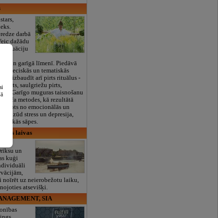
s
stars,
ieks.
eredze darbā
 Veic dažādu
u situāciju
pirts
skā un garīgā līmenī. Piedāvā
ziednieciskās un tematiskās
āvā izbaudīt arī pirts rituālus -
 pirts, saulgriežu pirts,
ai
Veic Garīgo muguras taisnošanu
šā
noviča metodes, kā rezultātā
tbrīvots no emocionālās un
es. Pazūd stress un depresija,
fiziskās sāpes.
ginis laivas
ūtas
riksu un
as kuģi
ndividuāli
rvācijām,
i noīrēt uz neierobežotu laiku,
nojoties atsevišķi.
NAGEMENT, SIA
sonības
ings