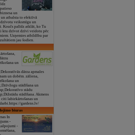
līdz
 patieso
 biznesa un
un atbalsta to efektīvā
i dzīvotu veiksmīgu un
i. Koučs palīdz atklāt, ko Tu
lai ktu dzīvot dzīvi veidotu pēc
miem. Uzņemies atbildību par
ezultātiem jau šodien.
kārtošana,
dārzu
erīkošana un
Dekoratīvās dārza apmales
enam un dobēm. zāliena,
erīkošana un
;Dzīvžogu stādīšana un
sp;Dekoratīvo stādu
p;Dižstādu stādīšana. Akmens
 citi labiekārtošanas un
arbi.https://gardens.lv/
dojimo biuras
mas In
jums -
kalpojumi -
ormēšana,