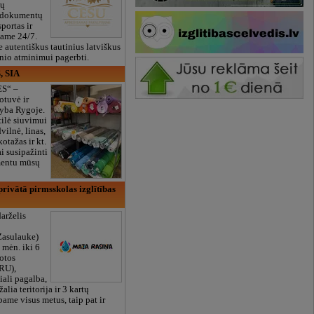
ių
 dokumentų
portas ir
bame 24/7.
e autentiškus tautinius latviškus
onio atminimui pagerbti.
, SIA
ES“ –
otuvė ir
yba Rygoje.
ilė siuvimui
vilnė, linas,
kotažas ir kt.
 susipažinti
imentu mūsų
rivātā pirmsskolas izglītības
arželis
Zasulauke)
 mėn. iki 6
otos
RU),
iali pagalba,
žalia teritorija ir 3 kartų
bame visus metus, taip pat ir