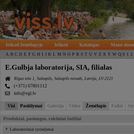
Ieškoti žemėlapyje
Ieškoti
Katalogas
Mano duo
A
B
C
D
E
F
G
H
I
J
K
L
M
N
O
P
R
S
T
U
V
Z
X
Y
W
Q
0
1
2
E.Gulbja laboratorija, SIA, filialas
Rīgas iela 1, Salaspils, Salaspils novads, Latvija, LV-2121
(+371) 67801112
info@egl.lv
Visi
Pasiūlymai
Galerija
Video
Žemėlapis
Failai
Str
Produktai, paslaugos, raktiniai žodžiai
Laboratoriniai tyrinėjimai