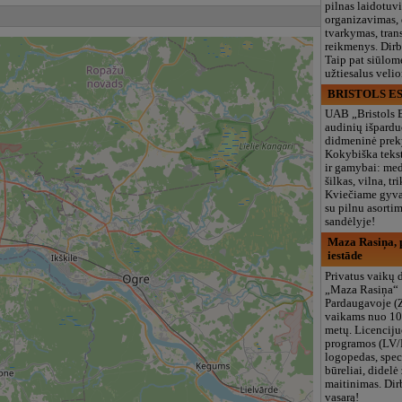
pilnas laidotuv
organizavimas,
tvarkymas, trans
reikmenys. Dir
Taip pat siūlom
užtiesalus veli
BRISTOLS ES
UAB „Bristols 
audinių išpardu
didmeninė prek
Kokybiška tekst
ir gamybai: med
šilkas, vilna, tri
Kviečiame gyvai
su pilnu asort
sandėlyje!
Maza Rasiņa, p
iestāde
Privatus vaikų d
„Maza Rasiņa“
Pardaugavoje (
vaikams nuo 10
metų. Licenciju
programos (LV/
logopedas, spec
būreliai, didelė 
maitinimas. Dir
vasarą!