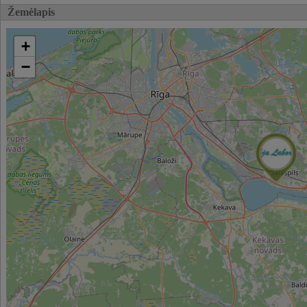
Žemėlapis
+
−