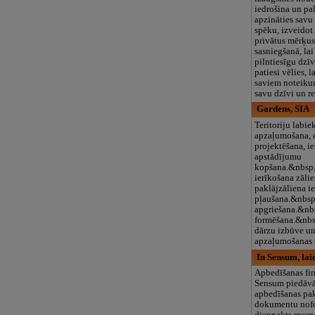
iedrošina un pa
apzināties savu
spēku, izveidot
privātus mērķus 
sasniegšanā, la
pilntiesīgu dzīv
patiesi vēlies, 
saviem noteiku
savu dzīvi un r
Gardens, SIA
Teritoriju labie
apzaļumošana, 
projektēšana, i
apstādījumu
kopšana.&nbsp;
ierīkošana zāli
paklājzāliena i
pļaušana.&nbsp
apgriešana.&nb
formēšana.&nbs
dārzu izbūve un
apzaļumošanas d
In Sensum, lai
Apbedīšanas fir
Sensum piedāvā
apbedīšanas pa
dokumentu nof