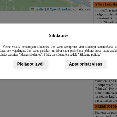
Vilnis Lejniek
Leaflet
|
©
OpenStreetMap
contributors
Pirtniecības mei
garīgais dziedn
Profesionālā pi
pirtī - 20 gadi.
psihoemocionāl
risināšanu caur 
procedūrām fizi
Sīkdatnes
relaksējošās, d
pirtsdienas. Pied
dzimšanas dienas
Vietne viss.lv izmantojam sīkdatnes. Jūs varat apstiprināt visu sīkdatņu izmantošanai v
pirtīžas.&nbsp;
tlasīt sev vajadzīgās. Jūs varat pārlūkot un labot savu piekrišanu jebkurā laikā, lapas apak
pēc Pjotra Elku
piežot uz saites "Manas sīkdatnes". Sīkāk par sīkdatnēm sadaļā "Sīkdatņu politika"
ķermenis tiek a
fiziskās spriedz
Pielāgot izvēli
Apstiprināt visas
emocionālās un 
Mītava, pramo
Piedāvājam atp
braucienus pa D
Lielupi ar atpūt
"Mītava". Pēc i
pieteiktām reze
iespējams kuģīt
par samaksu vie
PREMIUM MA
Biznesa un per
izaugsmes kouč