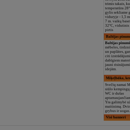
trimis takais, k
temperatūra 28
gylis sekliame g
viduryje - 1,5 m
7 m. vaikų base
32°C, vidutinis 
pirtis
Baltijas pinum
Baltijas pinum
mēbeles, tirdzn
un paplātes, ga
citi izstrādājum
dabīgiem mater
jauni risinājum
idejām.
Miķeļbāka, ke
Svečių namai
siūlo kempingų
WC ir dušas
aptarnaujančia
Yra galimybė už
maitinimą. Dvir
grybus ir uogas
Visi banneri