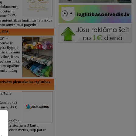
ių
 dokumentų
portas ir
bame 24/7.
e autentiškus tautinius latviškus
onio atminimui pagerbti.
, SIA
ES“ –
otuvė ir
yba Rygoje.
ilė siuvimui
vilnė, linas,
kotažas ir kt.
 susipažinti
imentu mūsų
rivātā pirmsskolas izglītības
arželis
Zasulauke)
 mėn. iki 6
otos
RU),
iali pagalba,
žalia teritorija ir 3 kartų
bame visus metus, taip pat ir