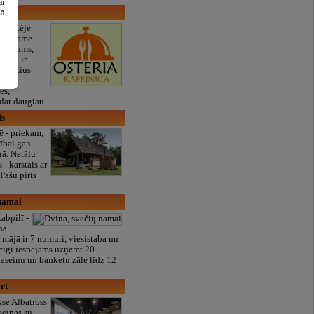
ai
ė
šā
izputėje.
 siūlome
 pietums,
meniu ir
i gražius
tėms,
es,
 dar daugiau.
is
tē - priekam,
lībai gan
rā. Netālu
 - karstais ar
Pašu pirts
 namai
abpilī -
na
 mājā ir 7 numuri, viesistaba un
icīgi iespējams uzņemt 20
 baseinu un banketu zāle līdz 12
rt
se Albatross
seinas su