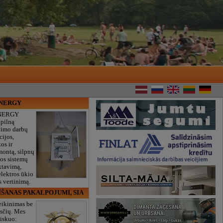
ENERGY
NERGY
 pilną
vimo darbų
cijos,
os ir
montą, silpnų
gos sistemų
ktavimą,
lektros ūkio
 vertinimą.
ĪŠANAS PAKALPOJUMI, SIA
eikinimas be
sčių. Mes
iskuo: