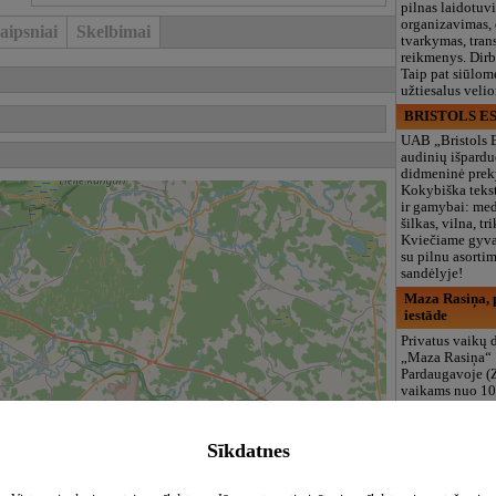
pilnas laidotuv
organizavimas,
aipsniai
Skelbimai
tvarkymas, trans
reikmenys. Dir
Taip pat siūlom
užtiesalus veli
BRISTOLS ES
UAB „Bristols 
audinių išpardu
didmeninė prek
Kokybiška tekst
ir gamybai: med
šilkas, vilna, tri
Kviečiame gyvai
su pilnu asort
sandėlyje!
Maza Rasiņa, p
iestāde
Privatus vaikų d
„Maza Rasiņa“
Pardaugavoje (
vaikams nuo 10
metų. Licenciju
programos (LV/
logopedas, spec
Sīkdatnes
būreliai, didelė 
maitinimas. Dir
vasarą!