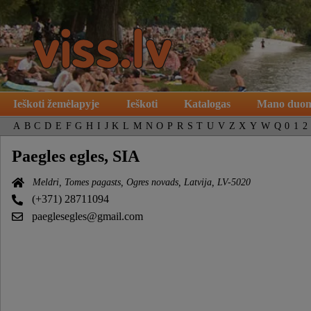
Ieškoti žemėlapyje
Ieškoti
Katalogas
Mano duo
A
B
C
D
E
F
G
H
I
J
K
L
M
N
O
P
R
S
T
U
V
Z
X
Y
W
Q
0
1
2
Paegles egles, SIA
Meldri, Tomes pagasts, Ogres novads, Latvija, LV-5020
(+371) 28711094
paeglesegles@gmail.com