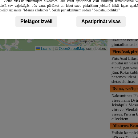
Vietne viss.lv izmantojam sīkdatnes. Jūs varat apstiprināt visu sīkdatņu izmantošanai v
Osteria, kavin
tlasīt sev vajadzīgās. Jūs varat pārlūkot un labot savu piekrišanu jebkurā laikā, lapas apak
piežot uz saites "Manas sīkdatnes". Sīkāk par sīkdatnēm sadaļā "Sīkdatņu politika"
Esame kavinė A
Darbo dienomis
Pielāgot izvēli
Apstiprināt visas
karštą patiekalą
taip pat gausų 
elegantiškus be
stalviršius šven
įskaitant vestuv
gimtadienius ir
Leaflet
|
©
OpenStreetMap
contributors
Pirts Asni, pirt
Pirts Asni Lilas
atpūtai un vese
ziemā, gan vasa
jūra. Koka kubls
pazemes ūdeni. 
sietas slotiņas.
Dvina, svečių
Naktsmītnes Jēk
viesu nams Dvi
Jēkabpilī. Viesu
virtuve. Vienla
viesus. Pirts ar
cilvēkiem.
Albatross Reso
Poilsio komplek
SPA yra 25m ba