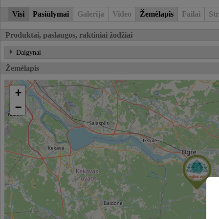
Visi
Pasiūlymai
Galerija
Video
Žemėlapis
Failai
Str
Produktai, paslaugos, raktiniai žodžiai
Daigynai
Žemėlapis
+
−