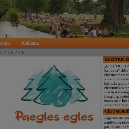
menys
Reklama
3
4
5
6
7
8
9
ELECTRIC 
„ELECTRIC E
Kandava“ siūlo
elektros monta
spektrą, instalia
buitinės technik
elektronikos re
srovių ir apsau
įrengimą, proje
matavimus bei e
saugumo rizikos
CĒSU APBED
Pagarbus atsisv
papildomų rūpe
pasirūpinsime v