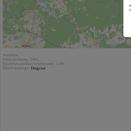
a
s
Statistika:
Pilnai peržūrėta : 2492
Parodytas paieškos rezultatuose : 1196
Žiūrėti kataloge :
Daigynai