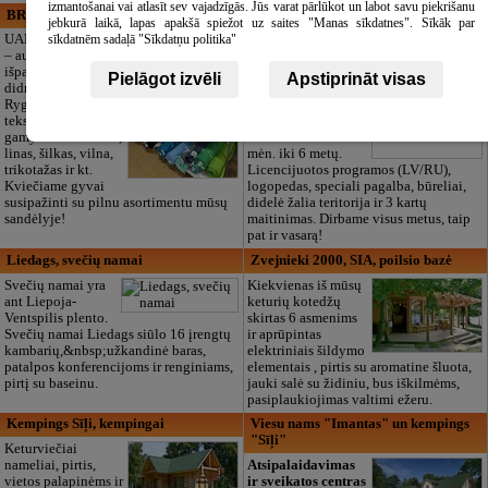
izmantošanai vai atlasīt sev vajadzīgās. Jūs varat pārlūkot un labot savu piekrišanu
BRISTOLS ES, SIA
Maza Rasiņa, privātā pirmsskolas
jebkurā laikā, lapas apakšā spiežot uz saites "Manas sīkdatnes". Sīkāk par
izglītības iestāde
sīkdatnēm sadaļā "Sīkdatņu politika"
UAB „Bristols ES“
– audinių
Privatus vaikų
išparduotuvė ir
darželis „Maza
Pielāgot izvēli
Apstiprināt visas
didmeninė prekyba
Rasiņa“
Rygoje. Kokybiška
Pardaugavoje
tekstilė siuvimui ir
(Zasulauke)
gamybai: medvilnė,
vaikams nuo 10
linas, šilkas, vilna,
mėn. iki 6 metų.
trikotažas ir kt.
Licencijuotos programos (LV/RU),
Kviečiame gyvai
logopedas, speciali pagalba, būreliai,
susipažinti su pilnu asortimentu mūsų
didelė žalia teritorija ir 3 kartų
sandėlyje!
maitinimas. Dirbame visus metus, taip
pat ir vasarą!
Liedags, svečių namai
Zvejnieki 2000, SIA, poilsio bazė
Svečių namai yra
Kiekvienas iš mūsų
ant Liepoja-
keturių kotedžų
Ventspilis plento.
skirtas 6 asmenims
Svečių namai Liedags siūlo 16 įrengtų
ir aprūpintas
kambarių,&nbsp;užkandinė baras,
elektriniais šildymo
patalpos konferencijoms ir renginiams,
elementais , pirtis su aromatine šluota,
pirtį su baseinu.
jauki salė su židiniu, bus iškilmėms,
pasiplaukiojimas valtimi ežeru.
Kempings Sīļi, kempingai
Viesu nams "Imantas" un kempings
"Sīļi"
Keturviečiai
nameliai, pirtis,
Atsipalaidavimas
vietos palapinėms ir
ir sveikatos centras