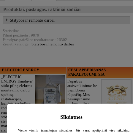
Produktai, paslaugos, raktiniai žodžiai
Statybos ir remonto darbai
Statistika:
Pilnai peržūrėta : 9879
Parodytas paieškos rezultatuose : 26302
Žiūrėti kataloge :
Statybos ir remonto darbai
ELECTRIC ENERGY
CĒSU APBEDĪŠANAS
PAKALPOJUMI, SIA
„ELECTRIC
ENERGY Kandava“
Pagarbus
siūlo pilną elektros
atsisveikinimas be
montavimo darbų
papildomų
spektrą,
rūpesčių. Mes
instaliacijos,
pasirūpinsime
buitinės technikos
viskuo: pilnas
ir elektronikos
laidotuvių
remontą, silpnų
organizavimas, dokumentų tvarkymas,
Sīkdatnes
srovių ir apsaugos
transportas ir reikmenys. Dirbame 24/7.
sistemų įrengimą, projektavimą,
Taip pat siūlome autentiškus tautinius
matavimus bei elektros ūkio saugumo
latviškus užtiesalus velionio atminimui
Vietne viss.lv izmantojam sīkdatnes. Jūs varat apstiprināt visu sīkdatņu
rizikos vertinimą.
pagerbti.