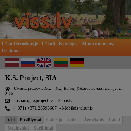
Ieškoti žemėlapyje
Ieškoti
Katalogas
Mano duomenys
Reklama
K.S. Project, SIA
Uzvaras prospekts 17/2 - 102, Baloži, Ķekavas novads, Latvija, LV-
2128
kaspars@ksproject.lv
- E-pasts
(+371) +371 26596687
- Mobilais tālrunis
Visi
Pasiūlymai
Galerija
Video
Žemėlapis
Failai
Straipsniai
Skelbimai