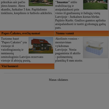
piknikas ant pačio
"Imantas"
siūlo
jūros kranto. Jūros
reabilitaciją ir
skardis, Jurkalne 5 km. Paplūdimio
atsipalaiduoti prie
tinklinio, krepšinio ir futbolo aikštelės.
vieno iš gražiausių ir žaliųjų vietų
Latvijoje - Jurkalnes kietas blefas
Pajūrio Kuršo. Gražios gamtos aplinka
atsipalaiduoti ir turėti gydomųjų galių
pats.
Papes Čakstes, svečių namai
Vanna vannā
Turizmo bazė
Akrilinės vonios -
"Papes Cakstes" yra
montavimas
vienoje iš
vykdomas
vaizdingiausių ir
Latvijoje. Vonia
ramiausių
pagaminta iš akrilo
ornitologinio Latvijos rezervato
- polimerinių
vietoje iš abiejų pusių,
plastikų 6 mm storio.
Visi banneri
Manas sīkdatnes