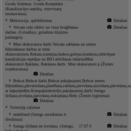
Grodu Sistēmas. Grodu Komplekti..
(Kanalizacijos septikų, rezervuarų
montavimas)
Melioracija, apželdinimas
Detaliau
Veicam ceļu izbūvi un visus bruģēšanas
Detaliau
darbus. (Grindinys, grindinio klojimo
paslaugos)
Mini ekskavatoru darbi.Veicam rakšanas un zemes
līdzināšanas darbus ar mini
ekskavatoriem.Rokam,tranšejas,bedres,grāvjus,kontūras,izbūvējam
kanalizācijas septiķus un BIO attīrīšanas iekārtasMini
ekskavatori.Rakšana. Rakšanas darbi. Mini ekskavatoru p (Žemės
trombavimas)
Detaliau
Bobcat.Bobcat darbi.Bobcat pakalpojumi,Bobcat zemes
līdzināšana,pārvietošana,planēšana,rakšana,pievešana,aizvešana,pārvešana,
ar kāpurķēdēm.Kompaktiekrāvēju pakalpojumi,darbi.Sniega
tīrīšana,izvešana,pārvešana,nokopšana.Bobc (Žemės lyginimas)
Detaliau
Teritorijų valymas
undefined (Sniego surinkimas ir
Detaliau
išvežimas)
Sniega tīrīšana un izvešana. (Sniego,
17.07 €
Detaliau