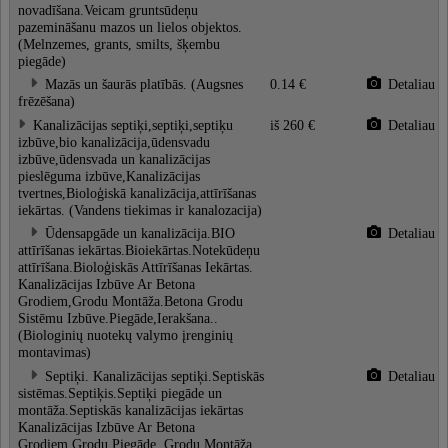
novadīšana.Veicam gruntsūdeņu
pazemināšanu mazos un lielos objektos.
(Melnzemes, grants, smilts, šķembu
piegāde)
Mazās un šaurās platībās. (Augsnes
0.14 €
Detaliau
frēzēšana)
Kanalizācijas septiķi,septiķi,septiķu
iš 260 €
Detaliau
izbūve,bio kanalizācija,ūdensvadu
izbūve,ūdensvada un kanalizācijas
pieslēguma izbūve,Kanalizācijas
tvertnes,Bioloģiskā kanalizācija,attīrīšanas
iekārtas. (Vandens tiekimas ir kanalozacija)
Ūdensapgāde un kanalizācija.BIO
Detaliau
attīrīšanas iekārtas.Bioiekārtas.Notekūdeņu
attīrīšana.Bioloģiskās Attīrīšanas Iekārtas.
Kanalizācijas Izbūve Ar Betona
Grodiem,Grodu Montāža.Betona Grodu
Sistēmu Izbūve.Piegāde,Ierakšana..
(Biologinių nuotekų valymo įrenginių
montavimas)
Septiķi. Kanalizācijas septiķi.Septiskās
Detaliau
sistēmas.Septiķis.Septiķi piegāde un
montāža.Septiskās kanalizācijas iekārtas
Kanalizācijas Izbūve Ar Betona
Grodiem,Grodu Piegāde. Grodu Montāža.