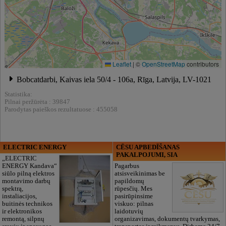
Leaflet
|
©
OpenStreetMap
contributors
Bobcatdarbi, Kaivas iela 50/4 - 106a, Rīga, Latvija, LV-1021
Statistika:
Pilnai peržūrėta : 39847
Parodytas paieškos rezultatuose : 455058
ELECTRIC ENERGY
CĒSU APBEDĪŠANAS
PAKALPOJUMI, SIA
„ELECTRIC
ENERGY Kandava“
Pagarbus
siūlo pilną elektros
atsisveikinimas be
montavimo darbų
papildomų
spektrą,
rūpesčių. Mes
instaliacijos,
pasirūpinsime
buitinės technikos
viskuo: pilnas
ir elektronikos
laidotuvių
remontą, silpnų
organizavimas, dokumentų tvarkymas,