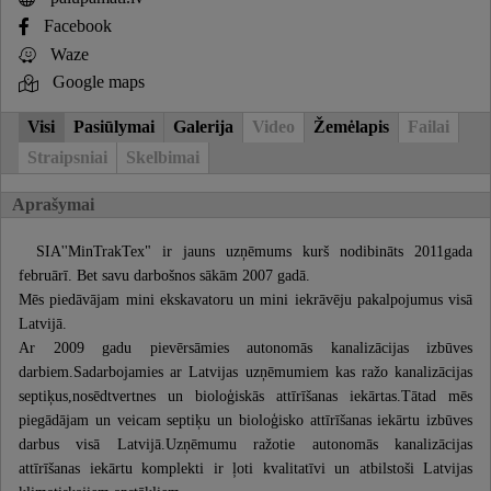
Facebook
Waze
Google maps
Visi
Pasiūlymai
Galerija
Video
Žemėlapis
Failai
Straipsniai
Skelbimai
Aprašymai
SIA''MinTrakTex" ir jauns uzņēmums kurš nodibināts 2011gada
februārī. Bet savu darbošnos sākām 2007 gadā.
Mēs piedāvājam mini ekskavatoru un mini iekrāvēju pakalpojumus visā
Latvijā.
Ar 2009 gadu pievērsāmies autonomās kanalizācijas izbūves
darbiem.Sadarbojamies ar Latvijas uzņēmumiem kas ražo kanalizācijas
septiķus,nosēdtvertnes un bioloģiskās attīrīšanas iekārtas.Tātad mēs
piegādājam un veicam septiķu un bioloģisko attīrīšanas iekārtu izbūves
darbus visā Latvijā.Uzņēmumu ražotie autonomās kanalizācijas
attīrīšanas iekārtu komplekti ir ļoti kvalitatīvi un atbilstoši Latvijas