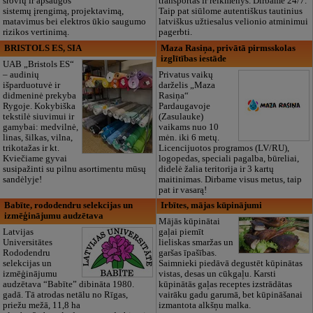
srovių ir apsaugos
transportas ir reikmenys. Dirbame 24/7.
sistemų įrengimą, projektavimą,
Taip pat siūlome autentiškus tautinius
matavimus bei elektros ūkio saugumo
latviškus užtiesalus velionio atminimui
rizikos vertinimą.
pagerbti.
BRISTOLS ES, SIA
Maza Rasiņa, privātā pirmsskolas
izglītības iestāde
UAB „Bristols ES“
– audinių
Privatus vaikų
išparduotuvė ir
darželis „Maza
didmeninė prekyba
Rasiņa“
Rygoje. Kokybiška
Pardaugavoje
tekstilė siuvimui ir
(Zasulauke)
gamybai: medvilnė,
vaikams nuo 10
linas, šilkas, vilna,
mėn. iki 6 metų.
trikotažas ir kt.
Licencijuotos programos (LV/RU),
Kviečiame gyvai
logopedas, speciali pagalba, būreliai,
susipažinti su pilnu asortimentu mūsų
didelė žalia teritorija ir 3 kartų
sandėlyje!
maitinimas. Dirbame visus metus, taip
pat ir vasarą!
Babīte, rododendru selekcijas un
Irbītes, mājas kūpinājumi
izmēģinājumu audzētava
Mājās kūpinātai
Latvijas
gaļai piemīt
Universitātes
lieliskas smaržas un
Rododendru
garšas īpašības.
selekcijas un
Saimnieki piedāvā degustēt kūpinātas
izmēģinājumu
vistas, desas un cūkgaļu. Karsti
audzētava “Babīte” dibināta 1980.
kūpinātās gaļas receptes izstrādātas
gadā. Tā atrodas netālu no Rīgas,
vairāku gadu garumā, bet kūpināšanai
priežu mežā, 11,8 ha
izmantota alkšņu malka.