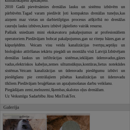
klimatiskajiem apstākļiem.
2010 Gadā pievērsāmies drenāžas lauku un sistēmu izbūvēm un
pārbūvēm.Tagad varam piedāvāt ļoti kompaktus drenāžas tuneļus,kas
aizņem maz vietas un darbietilpīgus procesus atšķirībā no drenāžas
cauruļu lauku izbūves,kuru izbūvē jāpielieto vairāk resursu.
Pašlaik sniedzam mini ekskavatoru pakalpojumus ar profesionāliem
operatoriem.Piedāvājam bobcat pakalpojumus,gan uz riteņu bāzes,gan ar
kāpurķēdēm. Veicam visu veidu kanalizācijas tvertņu,septiķu un
bioloģisko attīrīšanas iekārtu piegādi un montāžu visā Latvijā.Izbūvējam
drenāžas laukus un infiltrācijas sistēmas,ieklājam ūdensvadus,gāzes
vadus,elektriskos kabeļus,zemes siltumsūkņus,kontūras,lietus notekūdes
sistēmas.Veicam kanalizācijas un ūdensvadu pieslēgumu izbūvi un
pieslēgšanu pie centrālajiem pilsētas kanalizācijas un ūdensvadu
tīkliem.Piedāvājam bruģēšanas un apzaļumošanas darbu veikšanu.
Piegādājam zemi,melnzemi,šķembas,skalotus oļus drenāžam.
Uz Veiksmīgu Sadarbību Jūsu MinTrakTex.
Galerija
galerija