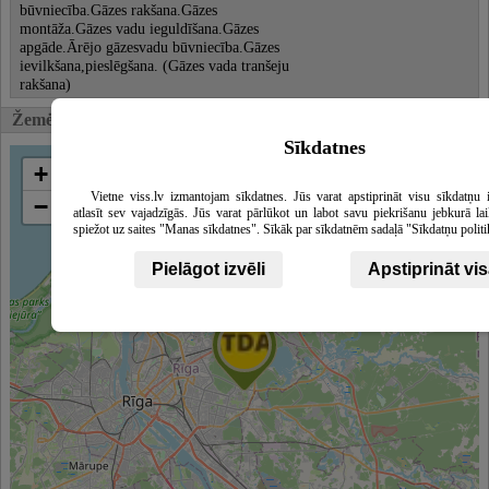
būvniecība.Gāzes rakšana.Gāzes
montāža.Gāzes vadu ieguldīšana.Gāzes
apgāde.Ārējo gāzesvadu būvniecība.Gāzes
ievilkšana,pieslēgšana. (Gāzes vada tranšeju
rakšana)
Žemėlapis, Susijusios įmonės
Sīkdatnes
+
Vietne viss.lv izmantojam sīkdatnes. Jūs varat apstiprināt visu sīkdatņu 
−
atlasīt sev vajadzīgās. Jūs varat pārlūkot un labot savu piekrišanu jebkurā la
spiežot uz saites "Manas sīkdatnes". Sīkāk par sīkdatnēm sadaļā "Sīkdatņu politi
Pielāgot izvēli
Apstiprināt vi