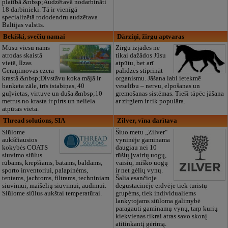
platībā.&nbsp;Audzētavā nodarbināti
18 darbinieki. Tā ir vienīgā
specializētā rododendru audzētava
Baltijas valstīs.
Bekiški, svečių namai
Dārziņi, žirgų aptvaras
Mūsu viesu nams
Zirgu izjādes ne
atrodas skaistā
tikai dažādos Jūsu
vietā, Ilzas
atpūtu, bet arī
Geraņimovas ezera
palīdzēs stiprināt
krastā.&nbsp;Divstāvu koka mājā ir
organismu. Jāšana labi ietekmē
banketa zāle, trīs istabiņas, 40
veselību – nervu, elpošanas un
guļvietas, virtuve un duša.&nbsp;10
gremošanas sistēmas. Tieši tāpēc jāšana
metrus no krasta ir pirts un neliela
ar zirgiem ir tik populāra.
atpūtas vieta.
Thread solutions, SIA
Zilver, vīna darītava
Siūlome
Šiuo metu „Zilver“
aukščiausios
vyninėje gaminama
kokybės COATS
daugiau nei 10
siuvimo siūlus
rūšių įvairių uogų,
rūbams, krepšiams, batams, baldams,
vaisių, miško uogų
sporto inventoriui, palapinėms,
ir net gėlių vynų.
tentams, jachtoms, filtrams, techniniam
Šalia esančioje
siuvimui, maišelių siuvimui, audimui.
degustacinėje erdvėje tiek turistų
Siūlome siūlus aukštai temperatūrai.
grupėms, tiek individualiems
lankytojams siūloma galimybė
paragauti gaminamų vynų, tarp kurių
kiekvienas tikrai atras savo skonį
atitinkantį gėrimą.