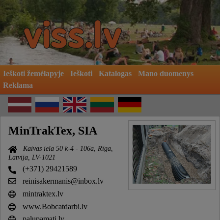
Ieškoti žemėlapyje
Ieškoti
Katalogas
Mano duomenys
Reklama
MinTrakTex, SIA
Kaivas iela 50 k-4 - 106a, Rīga,
Latvija, LV-1021
(+371) 29421589
reinisakermanis@inbox.lv
mintraktex.lv
www.Bobcatdarbi.lv
palupamati.lv