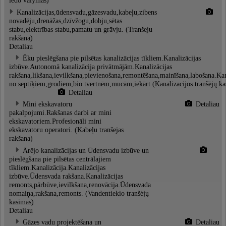
ledo valymas)
Kanalizācijas,ūdensvadu,gāzesvadu,kabeļu,zibens
novadēju,drenāžas,dzīvžogu,dobju,sētas
stabu,elektrības stabu,pamatu un grāvju. (Tranšeju
rakšana)
Detaliau
Ēku pieslēgšana pie pilsētas kanalizācijas tīkliem.Kanalizācijas
izbūve.Autonomā kanalizācija privātmājām.Kanalizācijas
rakšana,likšana,ievilkšana,pievienošana,remontēšana,mainīšana,labošana.Kan
no septiķiem,grodiem,bio tvertnēm,mucām,iekārt (Kanalizacijos tranšėjų ka
Detaliau
Mini ekskavatoru
Detaliau
pakalpojumi.Rakšanas darbi ar mini
ekskavatoriem.Profesionāli mini
ekskavatoru operatori. (Kabeļu tranšejas
rakšana)
Ārējo kanalizācijas un Ūdensvadu izbūve un
pieslēgšana pie pilsētas centrālajiem
tīkliem.Kanalizācija.Kanalizācijas
izbūve.Ūdensvada rakšana.Kanalizācijas
remonts,pārbūve,ievilkšana,renovācija.Ūdensvada
nomaiņa,rakšana,remonts. (Vandentiekio tranšėjų
kasimas)
Detaliau
Gāzes vadu projektēšana un
Detaliau