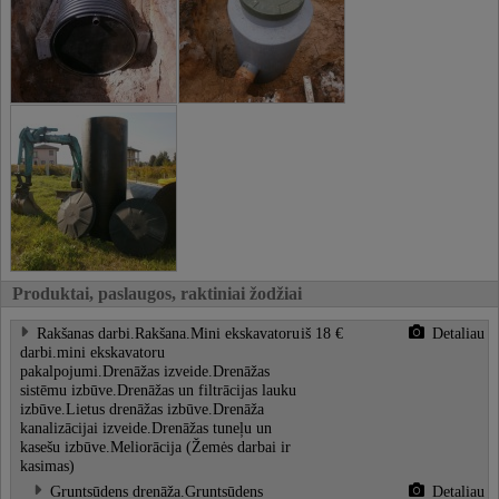
Produktai, paslaugos, raktiniai žodžiai
Rakšanas darbi.Rakšana.Mini ekskavatoru
iš 18 €
Detaliau
darbi.mini ekskavatoru
pakalpojumi.Drenāžas izveide.Drenāžas
sistēmu izbūve.Drenāžas un filtrācijas lauku
izbūve.Lietus drenāžas izbūve.Drenāža
kanalizācijai izveide.Drenāžas tuneļu un
kasešu izbūve.Meliorācija (Žemės darbai ir
kasimas)
Gruntsūdens drenāža.Gruntsūdens
Detaliau