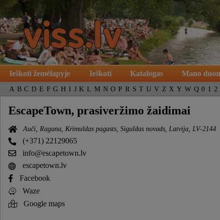
Ieškoti žemėlapyje
Ieškoti
Katalogas
Mano duo
A
B
C
D
E
F
G
H
I
J
K
L
M
N
O
P
R
S
T
U
V
Z
X
Y
W
Q
0
1
2
EscapeTown, prasiveržimo žaidimai
Auči, Ragana, Krimuldas pagasts, Siguldas novads, Latvija, LV-2144
(+371) 22129065
info@escapetown.lv
escapetown.lv
Facebook
Waze
Google maps