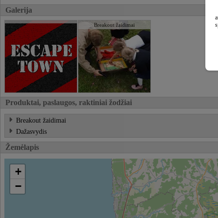
Galerija
a
s
Breakout žaidimai
Produktai, paslaugos, raktiniai žodžiai
Breakout žaidimai
Dažasvydis
Žemėlapis
+
−