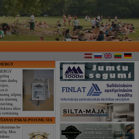
ENERGY
NERGY
 pilną
vimo darbų
cijos,
os ir
montą, silpnų
gos sistemų
ktavimą,
lektros ūkio
 vertinimą.
ĪŠANAS PAKALPOJUMI, SIA
eikinimas be
sčių. Mes
iskuo: