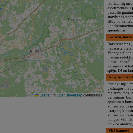
izoliacinių me
asortimentas iš
pasaulio gamint
statybinės medž
šildymo, santec
kondicionavim
sprendimai.
Garāža, baras 
Bārs/restorāns „
neparasta vieta
Vecrīgas Aldaru 
mašīnu sēdekļos
terasē, izbaudīt 
garšīgus kokteiļ
spēļu, DJ un ko
AT grāmatvedī
Prisiekusiųjų re
paslaugos ir au
registravimas, 
Leaflet
|
©
OpenStreetMap
contributors
vertinimas, buh
apskaita ir kons
konsultacijos 
įstatymų klausi
konsultacijos d
įrangos, vidinis
veiklos analizė
Visi banneri