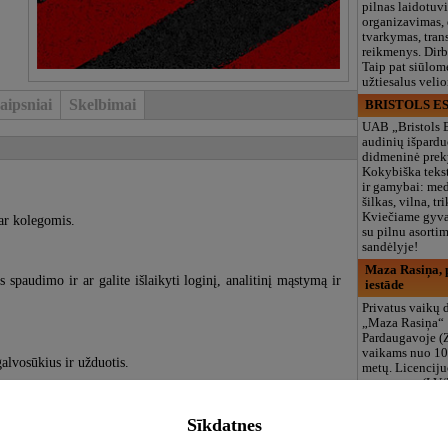
pilnas laidotuv
organizavimas,
tvarkymas, trans
reikmenys. Dir
Taip pat siūlom
užtiesalus veli
aipsniai
Skelbimai
BRISTOLS ES
UAB „Bristols 
audinių išpardu
didmeninė prek
Kokybiška tekst
ir gamybai: med
šilkas, vilna, tri
Kviečiame gyvai
 ar kolegomis.
su pilnu asort
sandėlyje!
Maza Rasiņa, p
s spaudimo ir ar galite išlaikyti loginį, analitinį mąstymą ir
iestāde
Privatus vaikų d
„Maza Rasiņa“
Pardaugavoje (
vaikams nuo 10
galvosūkius ir užduotis.
metų. Licenciju
programos (LV/
logopedas, spec
būreliai, didelė 
ktrą.
Sīkdatnes
maitinimas. Dir
vasarą!