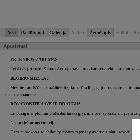
Visi
Pasiūlymai
Galerija
Video
Žemėlapis
Failai
Str
Aprašymai
PREKYBOS ŽAIDIMAS
Leiskitės į nepamirštamus Antrojo pasaulinio karo nuotykius su draugais
BĖGIMO MIESTAS
Meskite sau iššūkį ir pažiūrėkite, koks išradingas, judrus esate patiriama
dirbti komandoje.
DOVANOKITE SAVE IR DRAUGUS
Emocingai ir įdomiai praleistas laikas gryname ore, sprendžiant įvairius 
Nepamirštamos emocijos
Karo nuniokotas Auchibourg miesto rajonas garantuoja platų emocijų spe