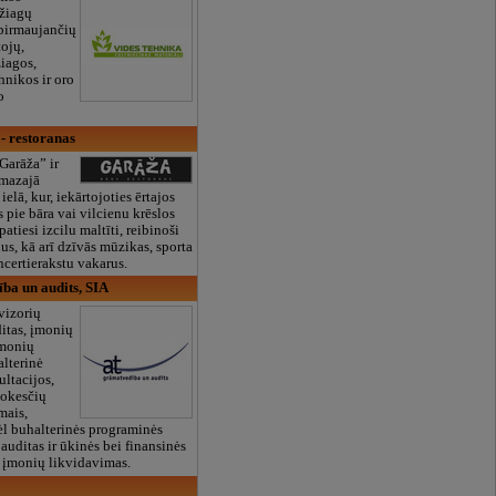
džiagų
 pirmaujančių
ojų,
iagos,
hnikos ir oro
o
- restoranas
Garāža” ir
 mazajā
ielā, kur, iekārtojoties ērtajos
 pie bāra vai vilcienu krēslos
patiesi izcilu maltīti, reibinoši
us, kā arī dzīvās mūzikas, sporta
ncertierakstu vakarus.
ba un audits, SIA
vizorių
ditas, įmonių
įmonių
alterinė
ultacijos,
mokesčių
mais,
ėl buhalterinės programinės
 auditas ir ūkinės bei finansinės
, įmonių likvidavimas.