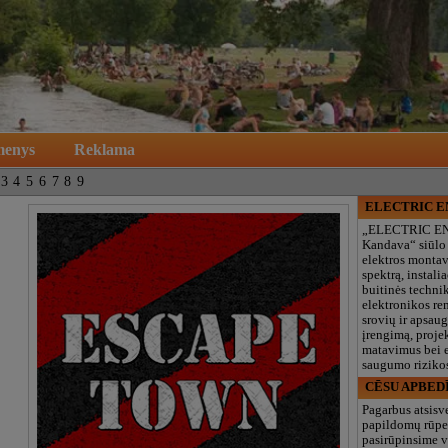
menys
Reklama
3
4
5
6
7
8
9
ELECTRIC 
„ELECTRIC E
Kandava“ siūlo
elektros monta
spektrą, instalia
buitinės technik
elektronikos re
srovių ir apsau
įrengimą, proje
matavimus bei e
saugumo rizikos
CĒSU APBED
Pagarbus atsisv
papildomų rūpe
pasirūpinsime v