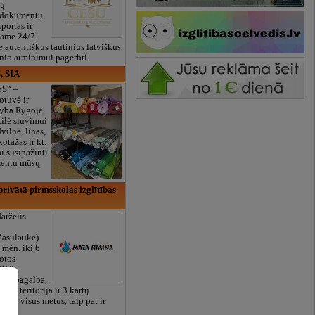
ių
 dokumentų
portas ir
bame 24/7.
e autentiškus tautinius latviškus
onio atminimui pagerbti.
, SIA
ES“ –
otuvė ir
yba Rygoje.
ilė siuvimui
vilnė, linas,
kotažas ir kt.
 susipažinti
imentu mūsų
rivātā pirmsskolas izglītības
arželis
Zasulauke)
 mėn. iki 6
otos
RU),
iali pagalba,
žalia teritorija ir 3 kartų
bame visus metus, taip pat ir