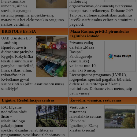
ir elektronikos
laidotuvių
remontą, silpnų
organizavimas, dokumentų tvarkymas,
srovių ir apsaugos
transportas ir reikmenys. Dirbame 24/7.
sistemų įrengimą, projektavimą,
Taip pat siūlome autentiškus tautinius
matavimus bei elektros ūkio saugumo
latviškus užtiesalus velionio atminimui
rizikos vertinimą.
pagerbti.
BRISTOLS ES, SIA
Maza Rasiņa, privātā pirmsskolas
izglītības iestāde
UAB „Bristols ES“
– audinių
Privatus vaikų
išparduotuvė ir
darželis „Maza
didmeninė prekyba
Rasiņa“
Rygoje. Kokybiška
Pardaugavoje
tekstilė siuvimui ir
(Zasulauke)
gamybai: medvilnė,
vaikams nuo 10
linas, šilkas, vilna,
mėn. iki 6 metų.
trikotažas ir kt.
Licencijuotos programos (LV/RU),
Kviečiame gyvai
logopedas, speciali pagalba, būreliai,
susipažinti su pilnu asortimentu mūsų
didelė žalia teritorija ir 3 kartų
sandėlyje!
maitinimas. Dirbame visus metus, taip
pat ir vasarą!
Līgatne, Reabilitacijos centras
Žuvėdra, viesnīca, restoranas
R/C Līgatne
Viešbutis -
nodrošina plašu
restoranas -
ārstu –
laisvalaikio centras
rehabilitologu
"Žuvėdra"
pakalpojumu
Ignalinoje. Ežerų
spektru, dažādas rehabilitācijas
kraštas kviečia!
programmas, veselības uzlabošanas un