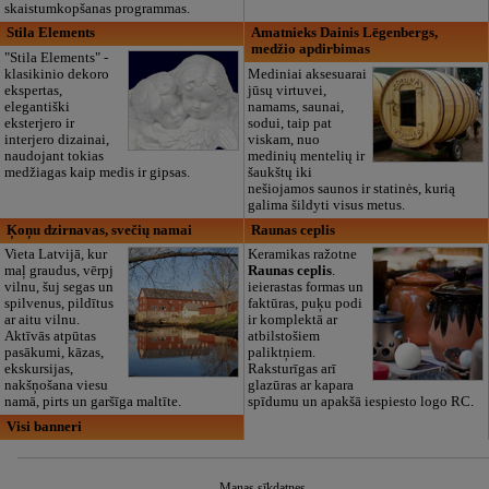
skaistumkopšanas programmas.
Stila Elements
Amatnieks Dainis Lēgenbergs,
medžio apdirbimas
"Stila Elements" -
klasikinio dekoro
Mediniai aksesuarai
ekspertas,
jūsų virtuvei,
elegantiški
namams, saunai,
eksterjero ir
sodui, taip pat
interjero dizainai,
viskam, nuo
naudojant tokias
medinių mentelių ir
medžiagas kaip medis ir gipsas.
šaukštų iki
nešiojamos saunos ir statinės, kurią
galima šildyti visus metus.
Ķoņu dzirnavas, svečių namai
Raunas ceplis
Vieta Latvijā, kur
Keramikas ražotne
maļ graudus, vērpj
Raunas ceplis
.
vilnu, šuj segas un
ieierastas formas un
spilvenus, pildītus
faktūras, puķu podi
ar aitu vilnu.
ir komplektā ar
Aktīvās atpūtas
atbilstošiem
pasākumi, kāzas,
paliktņiem.
ekskursijas,
Raksturīgas arī
nakšņošana viesu
glazūras ar kapara
namā, pirts un garšīga maltīte.
spīdumu un apakšā iespiesto logo RC.
Visi banneri
Manas sīkdatnes