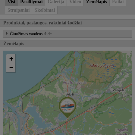
Visi
Pasiūlymai
Galerija
Video
Žemėlapis
Failai
Straipsniai
Skelbimai
Produktai, paslaugos, raktiniai žodžiai
Čiuožimas vandens slide
Žemėlapis
+
−