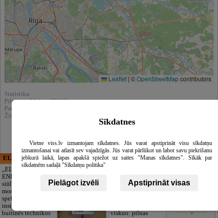
Leaflet
|
©
OpenStreetMap
contributors
Statistika:
Pilnai peržūrėta : 32115
Parodytas paieškos rezultatuose : 544022
Žiūrėti kataloge :
Čiuožimas vandens slide
Sīkdatnes
Vietne viss.lv izmantojam sīkdatnes. Jūs varat apstiprināt visu sīkdatņu
izmantošanai vai atlasīt sev vajadzīgās. Jūs varat pārlūkot un labot savu piekrišanu
jebkurā laikā, lapas apakšā spiežot uz saites "Manas sīkdatnes". Sīkāk par
ELECTRIC ENERGY
CĒSU APBEDĪŠANAS
sīkdatnēm sadaļā "Sīkdatņu politika"
PAKALPOJUMI, SIA
„ELECTRIC
ENERGY Kandava“
Pagarbus
Pielāgot izvēli
Apstiprināt visas
siūlo pilną elektros
atsisveikinimas be
montavimo darbų
papildomų
spektrą,
rūpesčių. Mes
instaliacijos,
pasirūpinsime
buitinės technikos
viskuo: pilnas