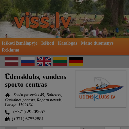
Ieškoti žemėlapyje
Ieškoti
Katalogas
Mano duomenys
Reklama
Ūdensklubs, vandens
sporto centras
Senču prospekts 45, Baltezers,
Garkalnes pagasts, Ropažu novads,
Latvija, LV-2164
(+371) 29209657
(+371) 67552881