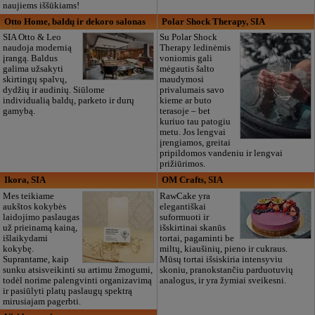
naujiems iššūkiams!
Otto Home, baldų ir dekoro salonas
Polar Shock Therapy, SIA
SIA Otto & Leo
Su Polar Shock
naudoja modernią
Therapy ledinėmis
įrangą. Baldus
voniomis gali
galima užsakyti
mėgautis šalto
skirtingų spalvų,
maudymosi
dydžių ir audinių. Siūlome
privalumais savo
individualią baldų, parketo ir durų
kieme ar buto
gamybą.
terasoje – bet
kuriuo tau patogiu
metu. Jos lengvai
įrengiamos, greitai
pripildomos vandeniu ir lengvai
prižiūrimos.
Ikora, SIA
OM Crafts, SIA
Mes teikiame
RawCake yra
aukštos kokybės
elegantiškai
laidojimo paslaugas
suformuoti ir
už prieinamą kainą,
išskirtinai skanūs
išlaikydami
tortai, pagaminti be
kokybę.
miltų, kiaušinių, pieno ir cukraus.
Suprantame, kaip
Mūsų tortai išsiskiria intensyviu
sunku atsisveikinti su artimu žmogumi,
skoniu, pranokstančiu parduotuvių
todėl norime palengvinti organizavimą
analogus, ir yra žymiai sveikesni.
ir pasiūlyti platų paslaugų spektrą
mirusiajam pagerbti.