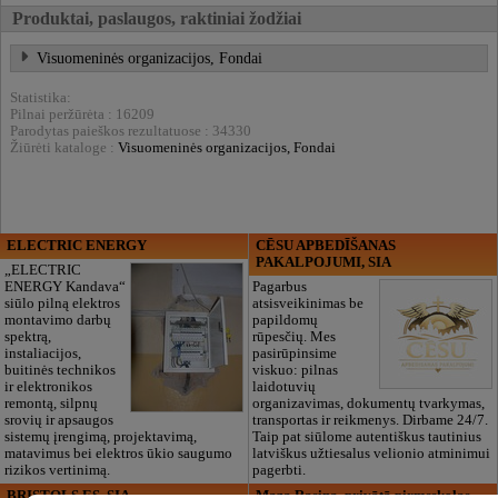
Produktai, paslaugos, raktiniai žodžiai
Visuomeninės organizacijos, Fondai
Statistika:
Pilnai peržūrėta : 16209
Parodytas paieškos rezultatuose : 34330
Žiūrėti kataloge :
Visuomeninės organizacijos, Fondai
ELECTRIC ENERGY
CĒSU APBEDĪŠANAS
PAKALPOJUMI, SIA
„ELECTRIC
ENERGY Kandava“
Pagarbus
siūlo pilną elektros
atsisveikinimas be
montavimo darbų
papildomų
spektrą,
rūpesčių. Mes
instaliacijos,
pasirūpinsime
buitinės technikos
viskuo: pilnas
ir elektronikos
laidotuvių
remontą, silpnų
organizavimas, dokumentų tvarkymas,
srovių ir apsaugos
transportas ir reikmenys. Dirbame 24/7.
sistemų įrengimą, projektavimą,
Taip pat siūlome autentiškus tautinius
matavimus bei elektros ūkio saugumo
latviškus užtiesalus velionio atminimui
rizikos vertinimą.
pagerbti.
BRISTOLS ES, SIA
Maza Rasiņa, privātā pirmsskolas