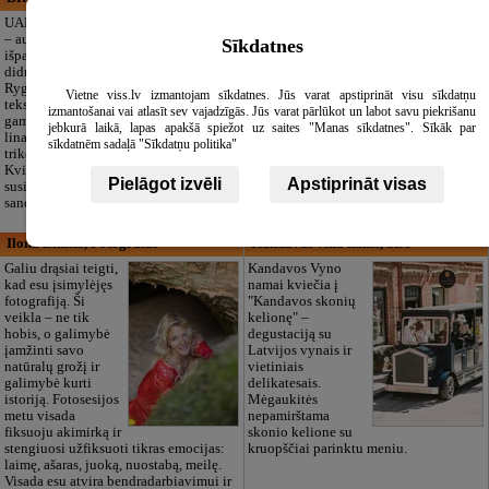
izglītības iestāde
UAB „Bristols ES“
– audinių
Privatus vaikų
Sīkdatnes
išparduotuvė ir
darželis „Maza
didmeninė prekyba
Rasiņa“
Rygoje. Kokybiška
Pardaugavoje
Vietne viss.lv izmantojam sīkdatnes. Jūs varat apstiprināt visu sīkdatņu
tekstilė siuvimui ir
(Zasulauke)
izmantošanai vai atlasīt sev vajadzīgās. Jūs varat pārlūkot un labot savu piekrišanu
gamybai: medvilnė,
vaikams nuo 10
jebkurā laikā, lapas apakšā spiežot uz saites "Manas sīkdatnes". Sīkāk par
linas, šilkas, vilna,
mėn. iki 6 metų.
sīkdatnēm sadaļā "Sīkdatņu politika"
trikotažas ir kt.
Licencijuotos programos (LV/RU),
Kviečiame gyvai
logopedas, speciali pagalba, būreliai,
Pielāgot izvēli
Apstiprināt visas
susipažinti su pilnu asortimentu mūsų
didelė žalia teritorija ir 3 kartų
sandėlyje!
maitinimas. Dirbame visus metus, taip
pat ir vasarą!
Ilona Einika, Fotografas
Kandavas vīna nams, SIA
Galiu drąsiai teigti,
Kandavos Vyno
kad esu įsimylėjęs
namai kviečia į
fotografiją. Ši
"Kandavos skonių
veikla – ne tik
kelionę" –
hobis, o galimybė
degustaciją su
įamžinti savo
Latvijos vynais ir
natūralų grožį ir
vietiniais
galimybė kurti
delikatesais.
istoriją. Fotosesijos
Mėgaukitės
metu visada
nepamirštama
fiksuoju akimirką ir
skonio kelione su
stengiuosi užfiksuoti tikras emocijas:
kruopščiai parinktu meniu.
laimę, ašaras, juoką, nuostabą, meilę.
Visada esu atvira bendradarbiavimui ir