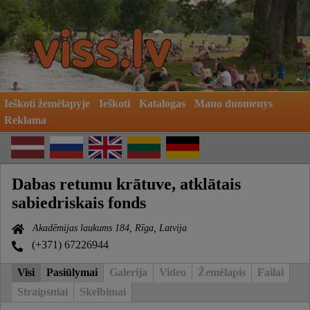
Ieškoti žemėlapyje
Ieškoti
Katalogas
Mano duomenys
Reklama
Dabas retumu krātuve, atklātais
sabiedriskais fonds
Akadēmijas laukums 184, Rīga, Latvija
(+371) 67226944
Visi
Pasiūlymai
Galerija
Video
Žemėlapis
Failai
Straipsniai
Skelbimai