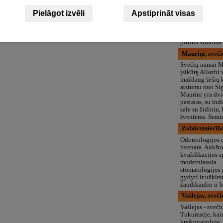
Kunči, svečių
Pielāgot izvēli
Apstiprināt visas
Svečių namai K
Jūsų poilsiui ir
pramogoms siūlo
pirtimi šildoma
Mauriņi, sveč
Svečių namai M
įsikūrę Allazhi 
maždaug šešių 
atstumu nuo Si
Maurini yra dvi
pastatas, su ind
sale su židiniu,
šventėms. Semin
Zobārstniecība
Odontologijos c
Svenata. Aukšt
kvalifikacijos s
moderniausia
stomatologijos 
gydyti ir užkirst
žandikaulio ir 
Vašlejas, sveč
Vašlejas - sveč
Tukumsėje, ka
kraštovaizdyje.