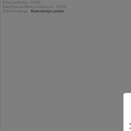
Pilnai peržūrėta : 10288
Parodytas paieškos rezultatuose : 28518
Žiūrėti kataloge :
Kamcialerijos prekės
a
s