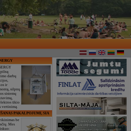
ENERGY
NERGY
 pilną
vimo darbų
cijos,
os ir
montą, silpnų
gos sistemų
ktavimą,
lektros ūkio
 vertinimą.
ĪŠANAS PAKALPOJUMI, SIA
eikinimas be
sčių. Mes
iskuo: