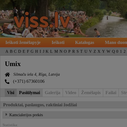
Ieškoti žemėlapyje
Ieškoti
Katalogas
Mano duo
A
B
C
D
E
F
G
H
I
J
K
L
M
N
O
P
R
S
T
U
V
Z
X
Y
W
Q
0
1
2
Umix
Silmaču iela 4, Rīga, Latvija
(+371) 67360106
Visi
Pasiūlymai
Galerija
Video
Žemėlapis
Failai
Str
Produktai, paslaugos, raktiniai žodžiai
Kamcialerijos prekės
Statistika: