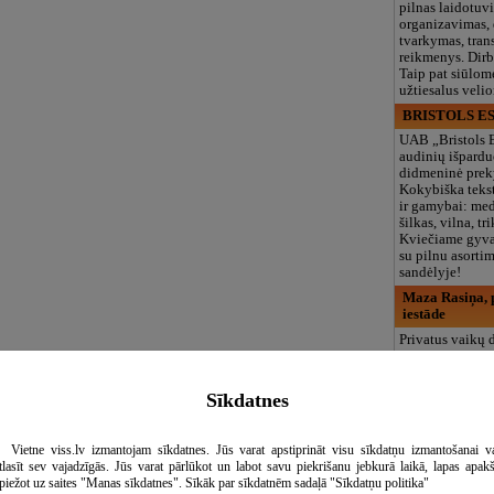
pilnas laidotuv
organizavimas,
tvarkymas, trans
reikmenys. Dir
Taip pat siūlom
užtiesalus veli
BRISTOLS ES
UAB „Bristols 
audinių išpardu
didmeninė prek
Kokybiška tekst
ir gamybai: med
šilkas, vilna, tri
Kviečiame gyvai
su pilnu asort
sandėlyje!
Maza Rasiņa, p
iestāde
Privatus vaikų d
„Maza Rasiņa“
Pardaugavoje (
vaikams nuo 10
Sīkdatnes
metų. Licenciju
programos (LV/
logopedas, spec
Vietne viss.lv izmantojam sīkdatnes. Jūs varat apstiprināt visu sīkdatņu izmantošanai v
būreliai, didelė 
tlasīt sev vajadzīgās. Jūs varat pārlūkot un labot savu piekrišanu jebkurā laikā, lapas apak
maitinimas. Dir
piežot uz saites "Manas sīkdatnes". Sīkāk par sīkdatnēm sadaļā "Sīkdatņu politika"
vasarą!