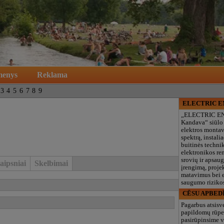
menys
Reklama
3
4
5
6
7
8
9
ELECTRIC 
„ELECTRIC E
Kandava“ siūlo
elektros monta
spektrą, instalia
buitinės technik
elektronikos re
srovių ir apsau
aipsniai
Skelbimai
įrengimą, proje
matavimus bei e
saugumo rizikos
CĒSU APBED
Pagarbus atsisv
papildomų rūpe
pasirūpinsime v