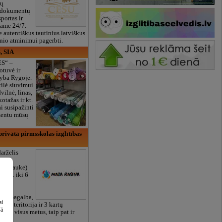
ių
 dokumentų
portas ir
bame 24/7.
e autentiškus tautinius latviškus
onio atminimui pagerbti.
, SIA
ES“ –
otuvė ir
yba Rygoje.
ilė siuvimui
vilnė, linas,
kotažas ir kt.
 susipažinti
imentu mūsų
rivātā pirmsskolas izglītības
arželis
Zasulauke)
 mėn. iki 6
otos
RU),
iali pagalba,
ai
žalia teritorija ir 3 kartų
šā
bame visus metus, taip pat ir