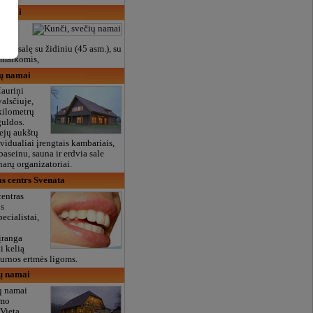
 namai
unči.
me salę su židiniu (45 asm.), su
 malkomis,
ių namai
auriņi
valsčiuje,
kilometrų
guldos.
ejų aukštų
ividualiai įrengtais kambariais,
 baseinu, sauna ir erdvia sale
arų organizatoriai.
s centrs Svenata
entras
os
pecialistai,
įranga
i kelią
burnos ertmės ligoms.
ių namai
ių namai
imo
 Vieta