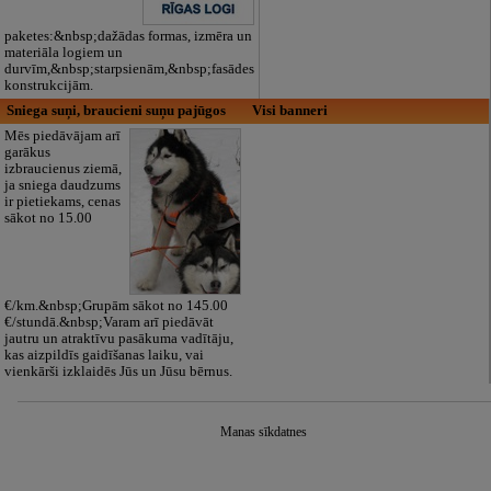
paketes:&nbsp;dažādas formas, izmēra un
materiāla logiem un
durvīm,&nbsp;starpsienām,&nbsp;fasādes
konstrukcijām.
Sniega suņi, braucieni suņu pajūgos
Visi banneri
Mēs piedāvājam arī
garākus
izbraucienus ziemā,
ja sniega daudzums
ir pietiekams, cenas
sākot no 15.00
€/km.&nbsp;Grupām sākot no 145.00
€/stundā.&nbsp;Varam arī piedāvāt
jautru un atraktīvu pasākuma vadītāju,
kas aizpildīs gaidīšanas laiku, vai
vienkārši izklaidēs Jūs un Jūsu bērnus.
Manas sīkdatnes