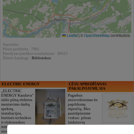
Leaflet
|
©
OpenStreetMap
contributors
Statistika:
Pilnai peržūrėta : 7961
Parodytas paieškos rezultatuose : 38423
Žiūrėti kataloge :
Bibliotekos
ELECTRIC ENERGY
CĒSU APBEDĪŠANAS
PAKALPOJUMI, SIA
„ELECTRIC
ENERGY Kandava“
Pagarbus
siūlo pilną elektros
atsisveikinimas be
montavimo darbų
papildomų
spektrą,
rūpesčių. Mes
instaliacijos,
pasirūpinsime
buitinės technikos
viskuo: pilnas
ir elektronikos
laidotuvių
remontą, silpnų
organizavimas, dokumentų tvarkymas,
srovių ir apsaugos
transportas ir reikmenys. Dirbame 24/7.