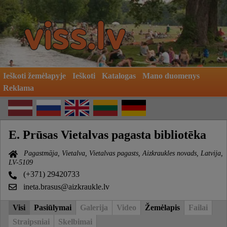
Ieškoti žemėlapyje
Ieškoti
Katalogas
Mano duomenys
Reklama
E. Prūsas Vietalvas pagasta bibliotēka
Pagastmāja, Vietalva, Vietalvas pagasts, Aizkraukles novads, Latvija,
LV-5109
(+371) 29420733
ineta.brasus@aizkraukle.lv
Visi
Pasiūlymai
Galerija
Video
Žemėlapis
Failai
Straipsniai
Skelbimai