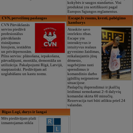
kokybės ir saugos standartus. Visi
produktai yra sertifikuoti pagal
Europos Sąjungos reglamentus.
CVN, pervežimų paslaugos
Escape.lv rooms, kvesti, pabėgimo
kambarys
CVN Pārvākšanās
serviss piedāvā
Atraskite savo
profesionālus
intelekto ribas.
pārvākšanās
Escape yra
risinājumus
interaktyvus ir
birojiem, iestādēm
intuityvus realaus
un privātpersonām.
gyvenimo žaidimas,
Pilns serviss: plānošana, iepakošana,
reikalaujantis jūsų
pārvadājumi, montāža, demontāža un
dėmesio,
utilizācija. Pakalpojumi Rīgā, Latvijā,
sugebėjimo rasti
starptautiski. Piedāvājam arī
sprendimus ir
uzglabāšanu un kastu nomu.
komandinio darbo
įgūdžių neįprastose
situacijose.
Paslapčių išsprendimui ir įkalčių
leidimui nemokamai 2–6 dalyvių
komandai skirta 60 minučių.
Rezervacija turi būti atlikta prieš 24
valandas.
Rīgas Logi, durys ir langai
Mēs piedāvājam plaši
izmantojamas stikla