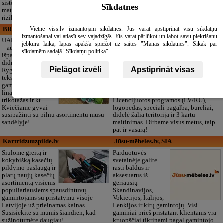
sistemų įrengimą, projektavimą,
Taip pat siūlome autentiškus tautinius
Sīkdatnes
matavimus bei elektros ūkio saugumo
latviškus užtiesalus velionio atminimui
rizikos vertinimą.
pagerbti.
Vietne viss.lv izmantojam sīkdatnes. Jūs varat apstiprināt visu sīkdatņu
BRISTOLS ES, SIA
Maza Rasiņa, privātā pirmsskolas
izmantošanai vai atlasīt sev vajadzīgās. Jūs varat pārlūkot un labot savu piekrišanu
izglītības iestāde
UAB „Bristols ES“
jebkurā laikā, lapas apakšā spiežot uz saites "Manas sīkdatnes". Sīkāk par
– audinių
Privatus vaikų
sīkdatnēm sadaļā "Sīkdatņu politika"
išparduotuvė ir
darželis „Maza
didmeninė prekyba
Rasiņa“
Pielāgot izvēli
Apstiprināt visas
Rygoje. Kokybiška
Pardaugavoje
tekstilė siuvimui ir
(Zasulauke)
gamybai: medvilnė,
vaikams nuo 10
linas, šilkas, vilna,
mėn. iki 6 metų.
trikotažas ir kt.
Licencijuotos programos (LV/RU),
Kviečiame gyvai
logopedas, speciali pagalba, būreliai,
susipažinti su pilnu asortimentu mūsų
didelė žalia teritorija ir 3 kartų
sandėlyje!
maitinimas. Dirbame visus metus, taip
pat ir vasarą!
Kartridzuuzpilde.lv
Jūsu-mēbeles.lv, SIA
Siūlome greitą ir
Parduotuvės
kokybišką kasečių
svetainėje galite
pildymo paslaugą ir
rasti baldus ir
platų naujų kasečių
aksesuarus iš
asortimentą visiems
geriausių
populiariausiems spausdintuvų
Skandinavijos,
gamintojams su pristatymu visoje
Vokietijos, Italijos,
Latvijoje už prieinamas kainas.
Lenkijos ir kitų gamintojų. Visi
Susisiekite su mumis šiandien, kad
gaminiai prieš pristatant klientams yra
sužinotumėte daugiau!
kruopščiai tikrinami pagal gamintojo