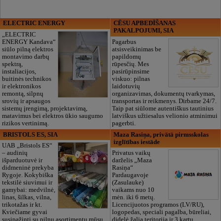
ELECTRIC ENERGY
CĒSU APBEDĪŠANAS
PAKALPOJUMI, SIA
„ELECTRIC
ENERGY Kandava“
Pagarbus
siūlo pilną elektros
atsisveikinimas be
montavimo darbų
papildomų
spektrą,
rūpesčių. Mes
instaliacijos,
pasirūpinsime
buitinės technikos
viskuo: pilnas
ir elektronikos
laidotuvių
remontą, silpnų
organizavimas, dokumentų tvarkymas,
srovių ir apsaugos
transportas ir reikmenys. Dirbame 24/7.
sistemų įrengimą, projektavimą,
Taip pat siūlome autentiškus tautinius
matavimus bei elektros ūkio saugumo
latviškus užtiesalus velionio atminimui
rizikos vertinimą.
pagerbti.
BRISTOLS ES, SIA
Maza Rasiņa, privātā pirmsskolas
izglītības iestāde
UAB „Bristols ES“
– audinių
Privatus vaikų
išparduotuvė ir
darželis „Maza
didmeninė prekyba
Rasiņa“
Rygoje. Kokybiška
Pardaugavoje
tekstilė siuvimui ir
(Zasulauke)
gamybai: medvilnė,
vaikams nuo 10
linas, šilkas, vilna,
mėn. iki 6 metų.
trikotažas ir kt.
Licencijuotos programos (LV/RU),
Kviečiame gyvai
logopedas, speciali pagalba, būreliai,
susipažinti su pilnu asortimentu mūsų
didelė žalia teritorija ir 3 kartų