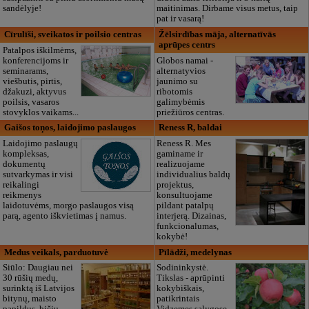
sandėlyje!
maitinimas. Dirbame visus metus, taip
pat ir vasarą!
Cīrulīši, sveikatos ir poilsio centras
Žēlsirdības māja, alternatīvās
aprūpes centrs
Patalpos iškilmėms,
konferencijoms ir
Globos namai -
seminarams,
alternatyvios
viešbutis, pirtis,
jaunimo su
džakuzi, aktyvus
ribotomis
poilsis, vasaros
galimybėmis
stovyklos vaikams...
priežiūros centras.
Gaišos toņos, laidojimo paslaugos
Reness R, baldai
Laidojimo paslaugų
Reness R. Mes
kompleksas,
gaminame ir
dokumentų
realizuojame
sutvarkymas ir visi
individualius baldų
reikalingi
projektus,
reikmenys
konsultuojame
laidotuvėms, morgo paslaugos visą
pildant patalpų
parą, agento iškvietimas į namus.
interjerą. Dizainas,
funkcionalumas,
kokybė!
Medus veikals, parduotuvė
Pīlādži, medelynas
Siūlo: Daugiau nei
Sodininkystė.
30 rūšių medų,
Tikslas - aprūpinti
surinktą iš Latvijos
kokybiškais,
bitynų, maisto
patikrintais