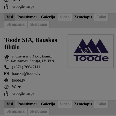
Google maps
Visi
Pasiūlymai
Galerija
Video
Žemėlapis
Failai
Straipsniai
Skelbimai
Toode SIA, Bauskas
filiāle
Pionieru iela 1 k-1, Bauska,
Bauskas novads, Latvija, LV-3901
(+371) 26647111
bauska@toode.lv
toode.lv
Waze
Google maps
Visi
Pasiūlymai
Galerija
Video
Žemėlapis
Failai
Straipsniai
Skelbimai