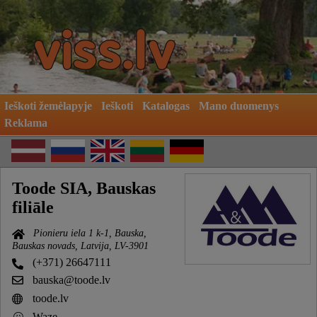
Ieškoti žemėlapyje
Ieškoti
Katalogas
Mano duomenys
Reklama
Toode SIA, Bauskas
filiāle
Pionieru iela 1 k-1, Bauska,
Bauskas novads, Latvija, LV-3901
(+371) 26647111
bauska@toode.lv
toode.lv
Waze