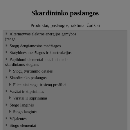
Skardininko paslaugos
Produktai, paslaugos, raktiniai žodžiai
Alternatyvos elektros energijos gamybos
įranga
Stogų dengiamosios medžiagos
Statybinės medžiagos ir konstrukcijos
Papildomi elementai metaliniams ir
skardiniams stogams
Stogų tvirtinimo detalės
Skardininko paslaugos
Plieniniai stogų ir sienų profiliai
Varžtai ir stiprinimas
Varžtai ir stiprinimas
Stogo langinės
Stogo langinės
Vėjalentės
Stogo elementai