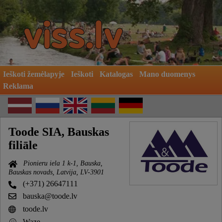
Ieškoti žemėlapyje
Ieškoti
Katalogas
Mano duomenys
Reklama
Toode SIA, Bauskas
filiāle
Pionieru iela 1 k-1, Bauska,
Bauskas novads, Latvija, LV-3901
(+371) 26647111
bauska@toode.lv
toode.lv
Waze