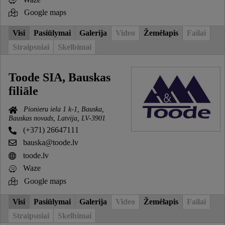
Google maps
Visi
Pasiūlymai
Galerija
Video
Žemėlapis
Failai
Straipsniai
Skelbimai
Toode SIA, Bauskas
filiāle
Pionieru iela 1 k-1, Bauska,
Bauskas novads, Latvija, LV-3901
(+371) 26647111
bauska@toode.lv
toode.lv
Waze
Google maps
Visi
Pasiūlymai
Galerija
Video
Žemėlapis
Failai
Straipsniai
Skelbimai