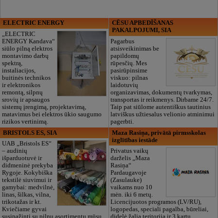
ELECTRIC ENERGY
CĒSU APBEDĪŠANAS
PAKALPOJUMI, SIA
„ELECTRIC
ENERGY Kandava“
Pagarbus
siūlo pilną elektros
atsisveikinimas be
montavimo darbų
papildomų
spektrą,
rūpesčių. Mes
instaliacijos,
pasirūpinsime
buitinės technikos
viskuo: pilnas
ir elektronikos
laidotuvių
remontą, silpnų
organizavimas, dokumentų tvarkymas,
srovių ir apsaugos
transportas ir reikmenys. Dirbame 24/7.
sistemų įrengimą, projektavimą,
Taip pat siūlome autentiškus tautinius
matavimus bei elektros ūkio saugumo
latviškus užtiesalus velionio atminimui
rizikos vertinimą.
pagerbti.
BRISTOLS ES, SIA
Maza Rasiņa, privātā pirmsskolas
izglītības iestāde
UAB „Bristols ES“
– audinių
Privatus vaikų
išparduotuvė ir
darželis „Maza
didmeninė prekyba
Rasiņa“
Rygoje. Kokybiška
Pardaugavoje
tekstilė siuvimui ir
(Zasulauke)
gamybai: medvilnė,
vaikams nuo 10
linas, šilkas, vilna,
mėn. iki 6 metų.
trikotažas ir kt.
Licencijuotos programos (LV/RU),
Kviečiame gyvai
logopedas, speciali pagalba, būreliai,
susipažinti su pilnu asortimentu mūsų
didelė žalia teritorija ir 3 kartų