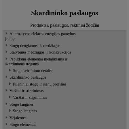
Skardininko paslaugos
Produktai, paslaugos, raktiniai žodžiai
Alternatyvos elektros energijos gamybos
įranga
Stogų dengiamosios medžiagos
Statybinės medžiagos ir konstrukcijos
Papildomi elementai metaliniams ir
skardiniams stogams
Stogų tvirtinimo detalės
Skardininko paslaugos
Plieniniai stogų ir sienų profiliai
Varžtai ir stiprinimas
Varžtai ir stiprinimas
Stogo langinės
Stogo langinės
Vėjalentės
Stogo elementai