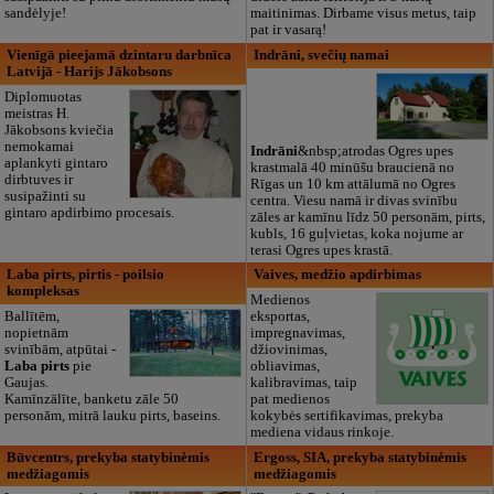
sandėlyje!
maitinimas. Dirbame visus metus, taip
pat ir vasarą!
Vienīgā pieejamā dzintaru darbnīca
Indrāni, svečių namai
Latvijā - Harijs Jākobsons
Diplomuotas
meistras H.
Jākobsons kviečia
nemokamai
Indrāni
&nbsp;atrodas Ogres upes
aplankyti gintaro
krastmalā 40 minūšu braucienā no
dirbtuves ir
Rīgas un 10 km attālumā no Ogres
susipažinti su
centra. Viesu namā ir divas svinību
gintaro apdirbimo procesais.
zāles ar kamīnu līdz 50 personām, pirts,
kubls, 16 guļvietas, koka nojume ar
terasi Ogres upes krastā.
Laba pirts, pirtis - poilsio
Vaives, medžio apdirbimas
kompleksas
Medienos
Ballītēm,
eksportas,
nopietnām
impregnavimas,
svinībām, atpūtai -
džiovinimas,
Laba pirts
pie
obliavimas,
Gaujas.
kalibravimas, taip
Kamīnzālīte, banketu zāle 50
pat medienos
personām, mitrā lauku pirts, baseins.
kokybės sertifikavimas, prekyba
mediena vidaus rinkoje.
Būvcentrs, prekyba statybinėmis
Ergoss, SIA, prekyba statybinėmis
medžiagomis
medžiagomis