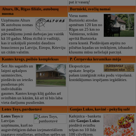
pat ir vasarą!
Alturs, IK, Rīgas filiāle, autobusų
Burtnieki, svečių namai
nuoma
Viesu nams
Uzņēmums Alturs
Burtnieki atrodas
IK autobusu nomas
apmēram 120 km no
un pasažieru
Rīgas un 25 km no
pārvadājumu jomā darbojas jau vairāk
Valmieras, teikām
kā 10 gadus. Mūsu rīcībā ir vadītāji,
apvītā Burtnieka
kas ir uzkrājuši pieredzi daudzos
ezera krastā. Piedāvājam atpūtu no
braucienos pa Latviju, Eiropu, Krieviju
pilsētas kņadas un trokšņiem, izbaudot
un citām valstīm.
klusumu mūsu nelielajā parciņā.
Kantes krogs, poilsio kompleksas
P. Čerņavska keramikas māja
Šeit Jūs sagaidīs un
Ekspozīcijas
laipni apkalpos
apskate. Iespēja
saimniecītes,
pašam izmēģināt roku podu virpošanā.
piedāvās un ieteiks
Izstrādājumus iespējams iegādāties.
pusdienas pēc
individuālās
gaumes. Kantes krogs klāj galdus arī
svinībām un kāzām, kā arī tā būs laba
vieta darījumu pusdienām.
Lotes Toys, parduotuvė
Gaujas Lukss, kavinė - pokylių salė
Lotes Toys
ir
Kafejnīca - banketu
Latvijas
zāle
Gaujas Lukss
uzņēmums, kurš no
piedāvā svinību
augstvērtīgiem dabas izejmateriāliem
telpas no 10 līdz
izgatavo rotaļlietas, attīstības spēles un
100 cilvēkiem.