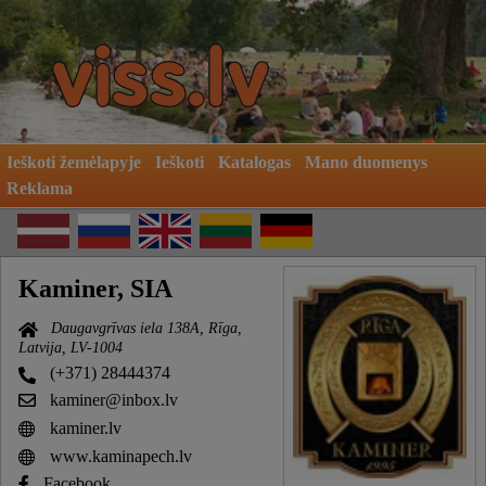
Ieškoti žemėlapyje
Ieškoti
Katalogas
Mano duomenys
Reklama
Kaminer, SIA
Daugavgrīvas iela 138A, Rīga,
Latvija, LV-1004
(+371) 28444374
kaminer@inbox.lv
kaminer.lv
www.kaminapech.lv
Facebook