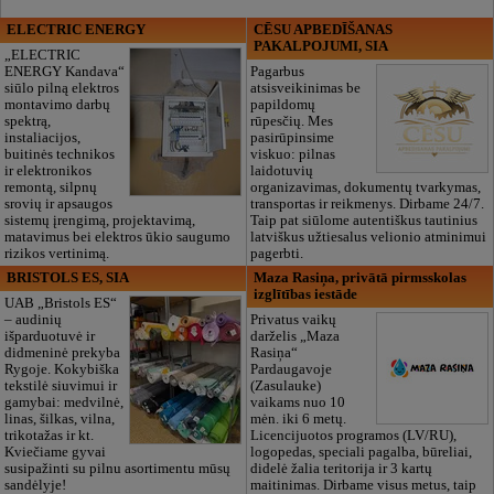
ELECTRIC ENERGY
CĒSU APBEDĪŠANAS
PAKALPOJUMI, SIA
„ELECTRIC
ENERGY Kandava“
Pagarbus
siūlo pilną elektros
atsisveikinimas be
montavimo darbų
papildomų
spektrą,
rūpesčių. Mes
instaliacijos,
pasirūpinsime
buitinės technikos
viskuo: pilnas
ir elektronikos
laidotuvių
remontą, silpnų
organizavimas, dokumentų tvarkymas,
srovių ir apsaugos
transportas ir reikmenys. Dirbame 24/7.
sistemų įrengimą, projektavimą,
Taip pat siūlome autentiškus tautinius
matavimus bei elektros ūkio saugumo
latviškus užtiesalus velionio atminimui
rizikos vertinimą.
pagerbti.
BRISTOLS ES, SIA
Maza Rasiņa, privātā pirmsskolas
izglītības iestāde
UAB „Bristols ES“
– audinių
Privatus vaikų
išparduotuvė ir
darželis „Maza
didmeninė prekyba
Rasiņa“
Rygoje. Kokybiška
Pardaugavoje
tekstilė siuvimui ir
(Zasulauke)
gamybai: medvilnė,
vaikams nuo 10
linas, šilkas, vilna,
mėn. iki 6 metų.
trikotažas ir kt.
Licencijuotos programos (LV/RU),
Kviečiame gyvai
logopedas, speciali pagalba, būreliai,
susipažinti su pilnu asortimentu mūsų
didelė žalia teritorija ir 3 kartų
sandėlyje!
maitinimas. Dirbame visus metus, taip