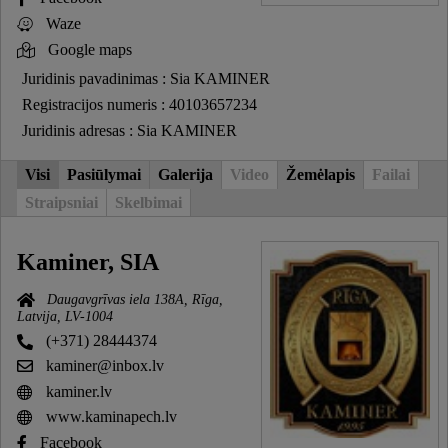
Waze
Google maps
Juridinis pavadinimas : Sia KAMINER
Registracijos numeris : 40103657234
Juridinis adresas : Sia KAMINER
Visi
Pasiūlymai
Galerija
Video
Žemėlapis
Failai
Straipsniai
Skelbimai
Kaminer, SIA
Daugavgrīvas iela 138A, Rīga,
Latvija, LV-1004
(+371) 28444374
kaminer@inbox.lv
kaminer.lv
www.kaminapech.lv
Facebook