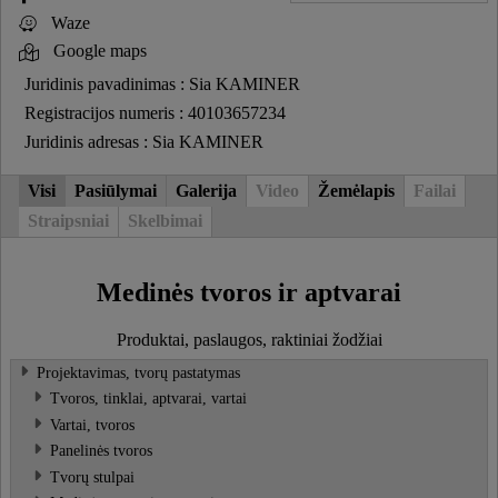
Waze
Google maps
Juridinis pavadinimas : Sia KAMINER
Registracijos numeris : 40103657234
Juridinis adresas : Sia KAMINER
Visi
Pasiūlymai
Galerija
Video
Žemėlapis
Failai
Straipsniai
Skelbimai
Medinės tvoros ir aptvarai
Produktai, paslaugos, raktiniai žodžiai
Projektavimas, tvorų pastatymas
Tvoros, tinklai, aptvarai, vartai
Vartai, tvoros
Panelinės tvoros
Tvorų stulpai