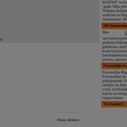
KASTOS” izvei
.gadā. Dīķa plat
Vidējais dziļum
attālumā no Rīga
Jaunmārupē, M
SB Siltumtehn
Mes
specializuojam
ma
prekyba šildymo
gaminiais, atsiž
kiekvieną klien
bendradarbiavim
įmonės, įmonės i
Fotostudijas.lv
Fotostudija Rīg
Fotostudijas īre
pakalpojumi. Fo
studijā vai Jūsu
vietā. Lielformā
kanvu un fotog
izgatavošana.
Visi banneri
Manas sīkdatnes