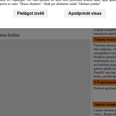
piežot uz saites "Manas sīkdatnes". Sīkāk par sīkdatnēm sadaļā "Sīkdatņu politika"
Tāti, kemping
aipsniai
Skelbimai
Kempings „Tāti
Pielāgot izvēli
Apstiprināt visas
no Rīgas, un a
minūšu gājienā
jūrmalas pludmal
tība
klusumā, būt sa
iespēja uzspēlēt
mazajiem atpūt
iniai žodžiai
Tukuma muzej
Tukuma muzejs 
rīko mākslas, v
etnogrāfijas izs
Piedāvā apmekl
ekskursijas, kā 
un kultūras pas
gatavo plašu zi
Paralēli tam mu
darbu, piedāvāj
LD apartamen
Prašom apsilan
Atpūtas komple
Lauku tūrisma u
vieta „ Karpu d