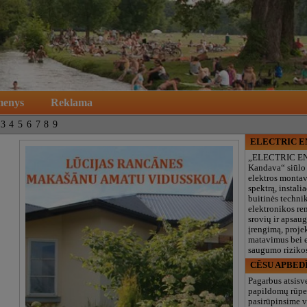
menys
Reklama
3
4
5
6
7
8
9
ELECTRIC 
„ELECTRIC E
Kandava“ siūlo
elektros monta
spektrą, instalia
buitinės technik
elektronikos re
srovių ir apsau
įrengimą, proje
matavimus bei e
saugumo rizikos
CĒSU APBED
Pagarbus atsisv
papildomų rūpe
pasirūpinsime v