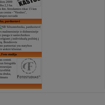
dots 2009
ība 2,3 ha.
s 4m. Atrodamies tikai 15 km
s centra - "Viesītes",
ārupes novadā
ika, parduotuvė
ės mažmeninėje ir didmeninėje
 įranga ir santechnikos
velgiant į individualų požiūrį į
tą. Bendrovės
o partneriai yra statybos
r atskiri klientai.
, Foto studija
as centrā.
 un fotogrāfa
tosesijas
 izvēlētā
ta druka,
rāmatu