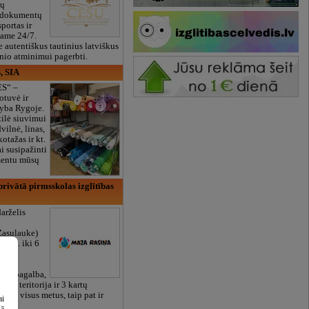
ių
 dokumentų
portas ir
bame 24/7.
e autentiškus tautinius latviškus
onio atminimui pagerbti.
, SIA
ES“ –
otuvė ir
yba Rygoje.
ilė siuvimui
vilnė, linas,
kotažas ir kt.
 susipažinti
imentu mūsų
rivātā pirmsskolas izglītības
arželis
Zasulauke)
 mėn. iki 6
otos
RU),
iali pagalba,
žalia teritorija ir 3 kartų
bame visus metus, taip pat ir
ai
šā