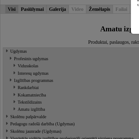
s
Visi
Pasiūlymai
Galerija
Video
Žemėlapis
Failai
Str
Amatu izglī
Produktai, paslaugos, rakt
Ugdymas
Profesinis ugdymas
Vidusskolas
Interesų ugdymas
Izglītības programmas
Rankdarbiai
Kokamatniecība
Tekstildizains
Amatu izglītība
Skolēnu pašpārvalde
Pedagogu radošā darbība (Ugdymas)
Skolēnu jaunrade (Ugdymas)
Vispārējās vidējās izglītības profesionāli orientētā virziena programma