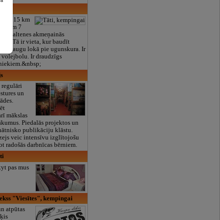
ai
” ir 115 km
pmēram 7
 no Kaltenes akmeņainās
es. Tā ir vieta, kur baudīt
vu draugu lokā pie ugunskura. Ir
 volejbolu. Ir draudzīgs
niekiem.&nbsp;
s
regulāri
ēstures un
tādes.
ēt
arī mākslas
ākumus. Piedalās projektos un
nātnisko publikāciju klāstu.
zejs veic intensīvu izglītojošu
ot radošās darbnīcas bērniem.
ti
kyt pas mus
kss "Viesītes", kempingai
n atpūtas
īķis