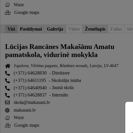
Waze
Google maps
Visi
Pasiūlymai
Galerija
Video
Žemėlapis
Failai
Str
Lūcijas Rancānes Makašānu Amatu
pamatskola, vidurinė mokykla
Ivgolova, Vērēmu pagasts, Rēzeknes novads, Latvija, LV-4647
(+371) 64628830
- Direktore
(+371) 64611195
- Skolotāju istaba
(+371) 64640940
- Jaunā skola
(+371) 64628837
- Internāts
skola@makasani.lv
makasani.lv
Waze
Google maps
a