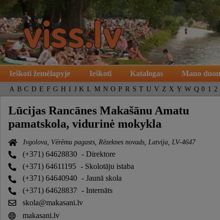
Ieškoti žemėlapyje
Ieškoti
Katalogas
Mano duo
A
B
C
D
E
F
G
H
I
J
K
L
M
N
O
P
R
S
T
U
V
Z
X
Y
W
Q
0
1
2
Lūcijas Rancānes Makašānu Amatu
pamatskola, vidurinė mokykla
Ivgolova, Vērēmu pagasts, Rēzeknes novads, Latvija, LV-4647
(+371) 64628830
- Direktore
(+371) 64611195
- Skolotāju istaba
(+371) 64640940
- Jaunā skola
(+371) 64628837
- Internāts
skola@makasani.lv
makasani.lv