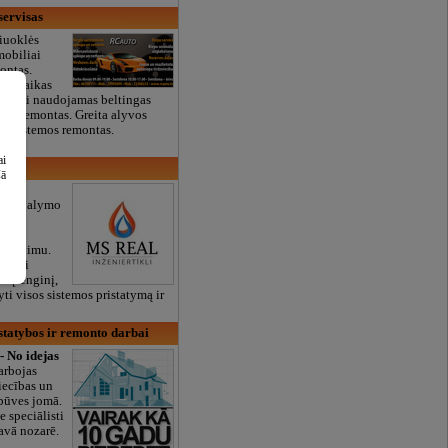
servisas
iuoklės
mobiliai
montas.
as. Laikas
gaminti naudojamas beltingas
ėžės remontas. Greita alyvos
ių sistemos remontas.
ai
šā
aliai
inio valymo
tiems
imu,
ontavimu.
sigyti
o įrenginį,
yti visos sistemos pristatymą ir
 statybos ir remonto darbai
 No idejas
rbojas
iecības un
zbūves jomā.
e speciālisti
savā nozarē.