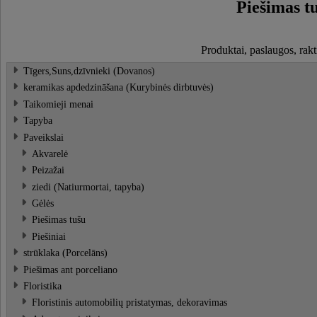
Piešimas t
Produktai, paslaugos, rakt
Tīgers,Suns,dzīvnieki (Dovanos)
keramikas apdedzināšana (Kurybinės dirbtuvės)
Taikomieji menai
Tapyba
Paveikslai
Akvarelė
Peizažai
ziedi (Natiurmortai, tapyba)
Gėlės
Piešimas tušu
Piešiniai
strūklaka (Porcelāns)
Piešimas ant porceliano
Floristika
Floristinis automobilių pristatymas, dekoravimas