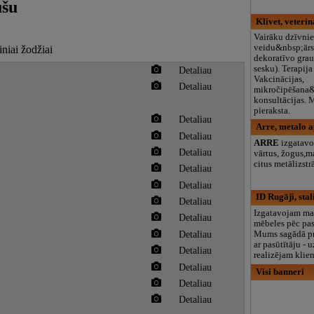
ušu
Klivet, veterin
Vairāku dzīvni
veidu&nbsp;ārst
iniai žodžiai
dekoratīvo grau
sesku). Terapija
Detaliau
Vakcinācijas,
Detaliau
mikročipēšana
konsultācijas. M
pieraksta.
Detaliau
Arre, metalo 
Detaliau
ARRE
izgatavo
Detaliau
vārtus, žogus,m
citus metālizst
Detaliau
Detaliau
ID Rugāji, sta
Detaliau
Izgatavojam m
Detaliau
mēbeles pēc pa
Detaliau
Mums sagādā pr
ar pasūtītāju -
Detaliau
realizējam klie
Detaliau
Visi banneri
Detaliau
Detaliau