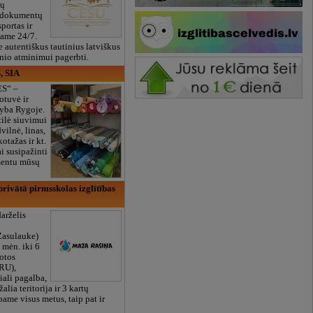
ių
 dokumentų
portas ir
bame 24/7.
e autentiškus tautinius latviškus
onio atminimui pagerbti.
, SIA
ES“ –
otuvė ir
yba Rygoje.
ilė siuvimui
vilnė, linas,
kotažas ir kt.
 susipažinti
imentu mūsų
rivātā pirmsskolas izglītības
arželis
Zasulauke)
 mėn. iki 6
otos
RU),
iali pagalba,
žalia teritorija ir 3 kartų
bame visus metus, taip pat ir