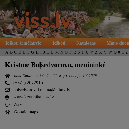
Ieškoti žemėlapyje
Ieškoti
Katalogas
Mano duo
A
B
C
D
E
F
G
H
I
J
K
L
M
N
O
P
R
S
T
U
V
Z
X
Y
W
Q
0
1
2
Kristīne Boļšedvorova, menininkė
Jāņa Endzelīna iela 7 - 33, Rīga, Latvija, LV-1029
(+371) 26729151
bolsedvorovakristina@inbox.lv
www.keramika.viss.lv
Waze
Google maps