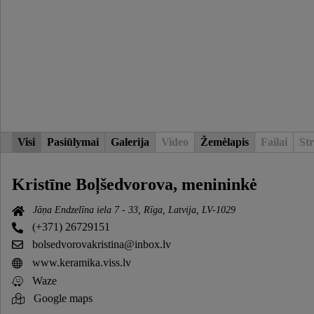
Visi
Pasiūlymai
Galerija
Video
Žemėlapis
Failai
Str
Kristīne Boļšedvorova, menininkė
Jāņa Endzelīna iela 7 - 33, Rīga, Latvija, LV-1029
(+371) 26729151
bolsedvorovakristina@inbox.lv
www.keramika.viss.lv
Waze
Google maps