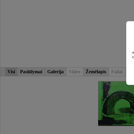
a
s
Visi
Pasiūlymai
Galerija
Video
Žemėlapis
Failai
Str