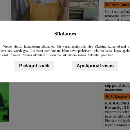
RC Auto , auto
Car Service,Važ
remontas. Auto
dignostik ir re
Variklio remont
diržų ir jiems 
Sīkdatnes
kaita. Pavarų d
keitimo. Stabdž
Suvirinimo
Vietne viss.lv izmantojam sīkdatnes. Jūs varat apstiprināt visu sīkdatņu izmantošanai v
MS Real, SIA
tlasīt sev vajadzīgās. Jūs varat pārlūkot un labot savu piekrišanu jebkurā laikā, lapas apak
Įmonė profesion
piežot uz saites "Manas sīkdatnes". Sīkāk par sīkdatnēm sadaļā "Sīkdatņu politika"
užsiima biolog
įrenginių priva
Pielāgot izvēli
Apstiprināt visas
namams parink
aipsniai
Skelbimai
pardavimu ir m
Pas mus galite į
biologinį valym
taip pat užsisak
montavimą.
R. A. Kaspari,
R.A. KASPARI -
līdz atslēgai!
Da
vispārējās celtn
inženiertīklu i
Firmā strādājoši
ir profesionāļi 