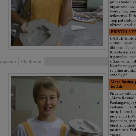
pilnas laidotuv
organizavimas,
tvarkymas, trans
reikmenys. Dir
Taip pat siūlom
užtiesalus veli
BRISTOLS ES
UAB „Bristols 
audinių išpardu
didmeninė prek
Kokybiška tekst
ir gamybai: med
aipsniai
Skelbimai
šilkas, vilna, tri
Kviečiame gyvai
su pilnu asort
sandėlyje!
Maza Rasiņa, p
iestāde
Privatus vaikų d
„Maza Rasiņa“
Pardaugavoje (
vaikams nuo 10
metų. Licenciju
programos (LV/
logopedas, spec
būreliai, didelė 
maitinimas. Dir
vasarą!