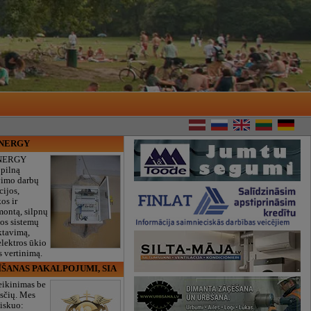
ENERGY
NERGY
 pilną
vimo darbų
cijos,
os ir
montą, silpnų
gos sistemų
ktavimą,
lektros ūkio
 vertinimą.
ĪŠANAS PAKALPOJUMI, SIA
eikinimas be
sčių. Mes
iskuo: