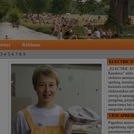
menys
Reklama
3
4
5
6
7
8
9
ELECTRIC 
„ELECTRIC E
Kandava“ siūlo
elektros monta
spektrą, instalia
buitinės technik
elektronikos re
srovių ir apsau
įrengimą, proje
matavimus bei e
saugumo rizikos
CĒSU APBED
Pagarbus atsisv
papildomų rūpe
pasirūpinsime v