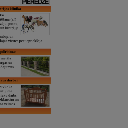
arijos klinika
eku
ēšana (arī
zēju, putnu,
 un ķirurģija.
&nbsp;un
ājas vizītes pēc iepriekšēja
apdirbimas
 metāla
argas un
rādājumus
liaus darbai
asīvkoka
sūtījuma.
ieku darbs
 uzklausām un
nta vēlmes.