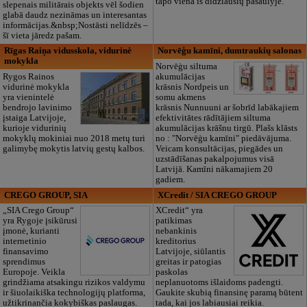
tapo viena iš didžiausių pasaulyje.
slepenais militārais objekts vēl šodien
glabā daudz nezināmas un interesantas
informācijas.&nbsp;Nostāsti nelīdzēs –
šī vieta jāredz pašam.
Rīgas Raiņa vidusskola, vidurinė
Norvēģu kamīni, dumtraukių salonas
mokykla
Norvēģu siltuma
Rygos Rainos
akumulācijas
vidurinė mokykla
krāsnis Nordpeis un
yra vienintelė
somu akmens
bendrojo lavinimo
krāsnis Nunnuuni ar šobrīd labākajiem
įstaiga Latvijoje,
efektivitātes rādītājiem siltuma
kurioje vidurinių
akumulācijas krāšnu tirgū. Plašs klāsts
mokyklų mokiniai nuo 2018 metų turi
no : "Norvēģu kamīni" piedāvājuma.
galimybę mokytis latvių gestų kalbos.
Veicam konsultācijas, piegādes un
uzstādīšanas pakalpojumus visā
Latvijā. Kamīni nākamajiem 20
gadiem.
CREGO GROUP, SIA
XCredit / SIA CREGO GROUP
„SIA Crego Group“
XCredit“ yra
yra Rygoje įsikūrusi
patikimas
įmonė, kurianti
nebankinis
internetinio
kreditorius
finansavimo
Latvijoje, siūlantis
sprendimus
greitas ir patogias
Europoje. Veikla
paskolas
grindžiama atsakingu rizikos valdymu
neplanuotoms išlaidoms padengti.
ir šiuolaikiška technologijų platforma,
Gaukite skubią finansinę paramą būtent
užtikrinančia kokybiškas paslaugas.
tada, kai jos labiausiai reikia.