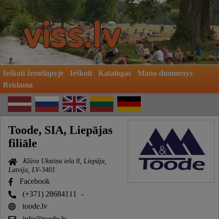
Ieškoti žemėlapyje
Ieškoti
Katalogas
Mano duomenys
Reklama
Toode, SIA, Liepājas
filiāle
Klāva Ukstiņa iela 8, Liepāja,
Latvija, LV-3401
Facebook
(+371) 28684111
-
toode.lv
info@toode.lv