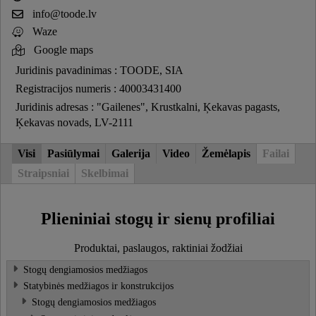
info@toode.lv
Waze
Google maps
Juridinis pavadinimas : TOODE, SIA
Registracijos numeris : 40003431400
Juridinis adresas : "Gailenes", Krustkalni, Ķekavas pagasts,
Ķekavas novads, LV-2111
Visi
Pasiūlymai
Galerija
Video
Žemėlapis
Failai
Straipsniai
Skelbimai
Plieniniai stogų ir sienų profiliai
Produktai, paslaugos, raktiniai žodžiai
Stogų dengiamosios medžiagos
Statybinės medžiagos ir konstrukcijos
Stogų dengiamosios medžiagos