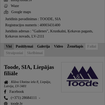
Waze
Google maps
Juridinis pavadinimas : TOODE, SIA
Registracijos numeris : 40003431400
Juridinis adresas : "Gailenes", Krustkalni, Ķekavas pagasts,
Ķekavas novads, LV-2111
Visi
Pasiūlymai
Galerija
Video
Žemėlapis
Failai
Straipsniai
Skelbimai
Toode, SIA, Liepājas
filiāle
Klāva Ukstiņa iela 8, Liepāja,
Latvija, LV-3401
Facebook
(+371) 28684111
-
toode.lv