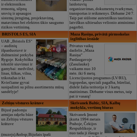
ir elektronikos
laidotuvių
remontą, silpnų
organizavimas, dokumentų tvarkymas,
srovių ir apsaugos
transportas ir reikmenys. Dirbame 24/7.
sistemų įrengimą, projektavimą,
Taip pat siūlome autentiškus tautinius
matavimus bei elektros ūkio saugumo
latviškus užtiesalus velionio atminimui
rizikos vertinimą.
pagerbti.
BRISTOLS ES, SIA
Maza Rasiņa, privātā pirmsskolas
izglītības iestāde
UAB „Bristols ES“
– audinių
Privatus vaikų
išparduotuvė ir
darželis „Maza
didmeninė prekyba
Rasiņa“
Rygoje. Kokybiška
Pardaugavoje
tekstilė siuvimui ir
(Zasulauke)
gamybai: medvilnė,
vaikams nuo 10
linas, šilkas, vilna,
mėn. iki 6 metų.
trikotažas ir kt.
Licencijuotos programos (LV/RU),
Kviečiame gyvai
logopedas, speciali pagalba, būreliai,
susipažinti su pilnu asortimentu mūsų
didelė žalia teritorija ir 3 kartų
sandėlyje!
maitinimas. Dirbame visus metus, taip
pat ir vasarą!
Zeltiņu vēstures krātuve
Skrivanek Baltic, SIA, Kalbų
mokykla, vertimų biuras
Bijusī padomju
armijas raķešu bāze
Skrivanek Įmonė
un Zeltiņu vēstures
įkurta 1994 metais
krātuve
Prahoje, Čekijos
Respublikoje, ir
nuo tada ji išaugo ir
(muzejs).&nbsp;Bijušais īpaši