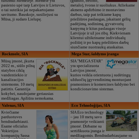
turizmui Memelėje. Memelė yra
(granito, betono,
pasienio upė tarp Latvijos ir Lietuvos,
metalo), tvoras ir suoliukus. Atliekame
o tai suteikia jai nepakartojamo
akmens apdirbimo ir montavimo
savitumo. Bauskoje, susiliejusi su
darbus, taip pat teikiame kapų
Mūsa, ji sudaro Lielupę.
priežiūros paslaugas, įskaitant gėlių
padėjimą, sodinimą, gyvatvorių
karpymą ir kitas paslaugas visoje
Latvijoje ir už jos ribų. Kiekvienam
klientui užtikriname individualų
požiūrį ir po kapų priežiūros darbų
siunčiame nuotraukų ataskaitas.
Rockmole, SIA
Mega Star, šaldymo įranga
Mūsų įmonė, įkurta
SIA "MEGA STAR"
2022 m., siūlo pilną
yra specializuota
statybos ciklą
Latvijos įmonė,
vandentiekio ir
kurios veikla orientuota į sudėtingų
kanalizacijos
užduočių įgyvendinimą montuojant
sistemoms. 10 metų
pramonines ir komercines šaldymo bei
patirtis. Garantija
kondicionavimo sistemas.
kokybei, naudojame geriausias
medžiagas. Apžiūra nemokama.
Valenas, SIA
Eco Tehnoloģijas, SIA
Kviečiame
SIA Eco technology
parduotuves
– jau 10 metų savo
bendradarbiauti.
pramonėje veikianti
Esame oficialus
įmonė. Dirbame su
Vokietijos
sertifikuota įranga ir
kompanijų Sassa
medžiagomis. Bendradarbiaujame su