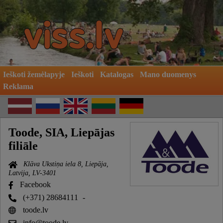
Ieškoti žemėlapyje
Ieškoti
Katalogas
Mano duomenys
Reklama
Toode, SIA, Liepājas
filiāle
Klāva Ukstiņa iela 8, Liepāja,
Latvija, LV-3401
Facebook
(+371) 28684111
-
toode.lv
info@toode.lv