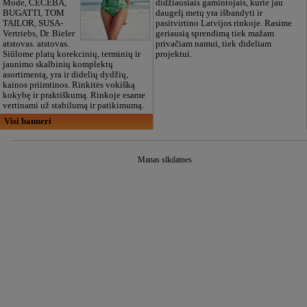
Mode, CECEBA,
didžiausiais gamintojais, kurie jau
BUGATTI, TOM
daugelį metų yra išbandyti ir
TAILOR, SUSA-
pasitvirtino Latvijos rinkoje. Rasime
Vertriebs, Dr. Bieler
geriausią sprendimą tiek mažam
atstovas. atstovas.
privačiam namui, tiek dideliam
Siūlome platų korekcinių, terminių ir
projektui.
jaunimo skalbinių komplektų
asortimentą, yra ir didelių dydžių,
kainos priimtinos. Rinkitės vokišką
kokybę ir praktiškumą. Rinkoje esame
vertinami už stabilumą ir patikimumą.
Visi banneri
Manas sīkdatnes