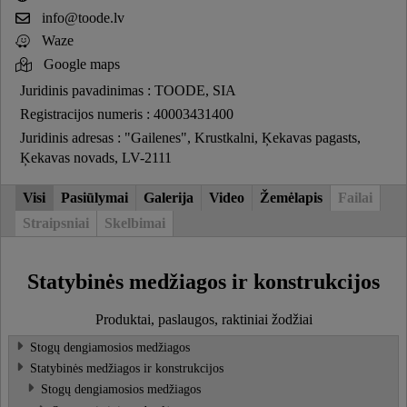
info@toode.lv
Waze
Google maps
Juridinis pavadinimas : TOODE, SIA
Registracijos numeris : 40003431400
Juridinis adresas : "Gailenes", Krustkalni, Ķekavas pagasts,
Ķekavas novads, LV-2111
Visi
Pasiūlymai
Galerija
Video
Žemėlapis
Failai
Straipsniai
Skelbimai
Statybinės medžiagos ir konstrukcijos
Produktai, paslaugos, raktiniai žodžiai
Stogų dengiamosios medžiagos
Statybinės medžiagos ir konstrukcijos
Stogų dengiamosios medžiagos