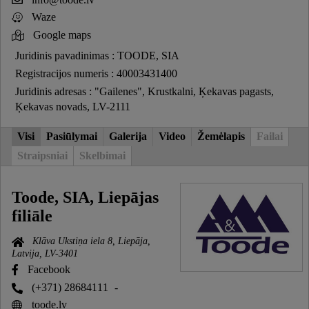
Waze
Google maps
Juridinis pavadinimas : TOODE, SIA
Registracijos numeris : 40003431400
Juridinis adresas : "Gailenes", Krustkalni, Ķekavas pagasts,
Ķekavas novads, LV-2111
Visi
Pasiūlymai
Galerija
Video
Žemėlapis
Failai
Straipsniai
Skelbimai
Toode, SIA, Liepājas
filiāle
Klāva Ukstiņa iela 8, Liepāja,
Latvija, LV-3401
Facebook
(+371) 28684111
-
toode.lv