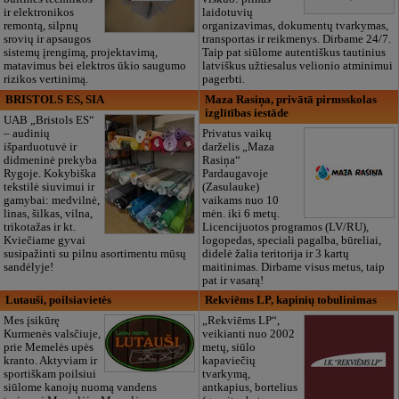
ir elektronikos
laidotuvių
remontą, silpnų
organizavimas, dokumentų tvarkymas,
srovių ir apsaugos
transportas ir reikmenys. Dirbame 24/7.
sistemų įrengimą, projektavimą,
Taip pat siūlome autentiškus tautinius
matavimus bei elektros ūkio saugumo
latviškus užtiesalus velionio atminimui
rizikos vertinimą.
pagerbti.
BRISTOLS ES, SIA
Maza Rasiņa, privātā pirmsskolas
izglītības iestāde
UAB „Bristols ES“
– audinių
Privatus vaikų
išparduotuvė ir
darželis „Maza
didmeninė prekyba
Rasiņa“
Rygoje. Kokybiška
Pardaugavoje
tekstilė siuvimui ir
(Zasulauke)
gamybai: medvilnė,
vaikams nuo 10
linas, šilkas, vilna,
mėn. iki 6 metų.
trikotažas ir kt.
Licencijuotos programos (LV/RU),
Kviečiame gyvai
logopedas, speciali pagalba, būreliai,
susipažinti su pilnu asortimentu mūsų
didelė žalia teritorija ir 3 kartų
sandėlyje!
maitinimas. Dirbame visus metus, taip
pat ir vasarą!
Lutauši, poilsiavietės
Rekviēms LP, kapinių tobulinimas
Mes įsikūrę
„Rekviēms LP“,
Kurmenės valsčiuje,
veikianti nuo 2002
prie Memelės upės
metų, siūlo
kranto. Aktyviam ir
kapaviečių
sportiškam poilsiui
tvarkymą,
siūlome kanojų nuomą vandens
antkapius, bortelius