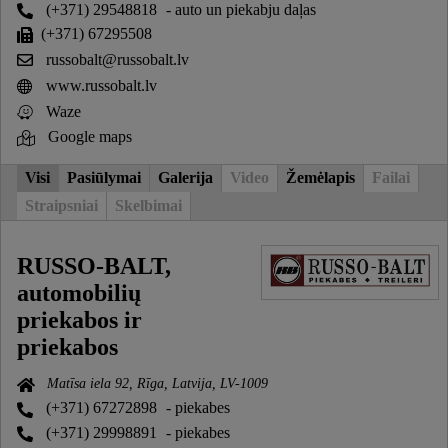
(+371) 29548818
- auto un piekabju daļas
(+371) 67295508
russobalt@russobalt.lv
www.russobalt.lv
Waze
Google maps
Visi
Pasiūlymai
Galerija
Video
Žemėlapis
Failai
Straipsniai
Skelbimai
RUSSO-BALT,
automobilių
priekabos ir
priekabos
Matīsa iela 92, Rīga, Latvija, LV-1009
(+371) 67272898
- piekabes
(+371) 29998891
- piekabes