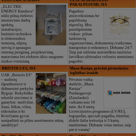
PAKALPOJUMI, SIA
„ELECTRIC
ENERGY Kandava“
Pagarbus
siūlo pilną elektros
atsisveikinimas be
montavimo darbų
papildomų
spektrą,
rūpesčių. Mes
instaliacijos,
pasirūpinsime
buitinės technikos
viskuo: pilnas
ir elektronikos
laidotuvių
remontą, silpnų
organizavimas, dokumentų tvarkymas,
srovių ir apsaugos
transportas ir reikmenys. Dirbame 24/7.
sistemų įrengimą, projektavimą,
Taip pat siūlome autentiškus tautinius
matavimus bei elektros ūkio saugumo
latviškus užtiesalus velionio atminimui
rizikos vertinimą.
pagerbti.
BRISTOLS ES, SIA
Maza Rasiņa, privātā pirmsskolas
izglītības iestāde
UAB „Bristols ES“
– audinių
Privatus vaikų
išparduotuvė ir
darželis „Maza
didmeninė prekyba
Rasiņa“
Rygoje. Kokybiška
Pardaugavoje
tekstilė siuvimui ir
(Zasulauke)
gamybai: medvilnė,
vaikams nuo 10
linas, šilkas, vilna,
mėn. iki 6 metų.
trikotažas ir kt.
Licencijuotos programos (LV/RU),
Kviečiame gyvai
logopedas, speciali pagalba, būreliai,
susipažinti su pilnu asortimentu mūsų
didelė žalia teritorija ir 3 kartų
sandėlyje!
maitinimas. Dirbame visus metus, taip
pat ir vasarą!