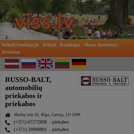
Ieškoti žemėlapyje
Ieškoti
Katalogas
Mano duomenys
Reklama
RUSSO-BALT,
automobilių
priekabos ir
priekabos
Matīsa iela 92, Rīga, Latvija, LV-1009
(+371) 67272898
- piekabes
(+371) 29998891
- piekabes