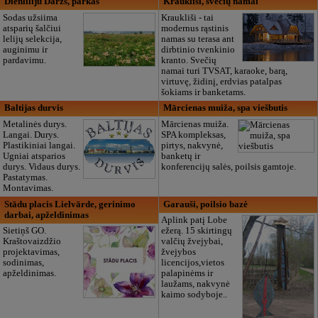
Dienliliju Dārzs, parkas
Krauklīši, svečių namai
Sodas užsiima
Kraukliši - tai
atsparių šalčiui
modernus rąstinis
lelijų selekcija,
namas su terasa ant
auginimu ir
dirbtinio tvenkinio
pardavimu.
kranto. Svečių
namai turi TVSAT, karaoke, barą,
virtuvę, židinį, erdvias patalpas
šokiams ir banketams.
Baltijas durvis
Mārcienas muiža, spa viešbutis
Metalinės durys.
Mārcienas muiža.
Langai. Durys.
SPA kompleksas,
Plastikiniai langai.
pirtys, nakvynė,
Ugniai atsparios
banketų ir
durys. Vidaus durys.
konferencijų salės, poilsis gamtoje.
Pastatymas.
Montavimas.
Stādu placis Lielvārde, gerinimo
Garauši, poilsio bazė
darbai, apželdinimas
Aplink patį Lobe
Sietiņš GO.
ežerą. 15 skirtingų
Kraštovaizdžio
valčių žvejybai,
projektavimas,
žvejybos
sodinimas,
licencijos,vietos
apželdinimas.
palapinėms ir
laužams, nakvynė
kaimo sodyboje..