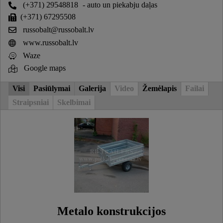
(+371) 29548818
- auto un piekabju daļas
(+371) 67295508
russobalt@russobalt.lv
www.russobalt.lv
Waze
Google maps
Visi
Pasiūlymai
Galerija
Video
Žemėlapis
Failai
Straipsniai
Skelbimai
Metalo konstrukcijos