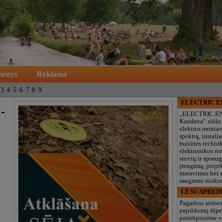
menys
Reklama
3
4
5
6
7
8
9
ELECTRIC 
-
„ELECTRIC E
Kandava“ siūlo
elektros monta
spektrą, instalia
buitinės technik
elektronikos re
srovių ir apsau
įrengimą, proje
matavimus bei e
saugumo rizikos
CĒSU APBED
Pagarbus atsisv
papildomų rūpe
pasirūpinsime v