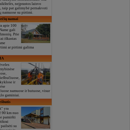
aikštelės, neįprastos laisvo
, taip pat galimybė pernakvoti
ų namuose su pirtimi.
večių namai
ra apie 100
Name gali
 žmonių. Prie
ai iškastas
iame
timi ar pirtimi galima
SIA
ėveles
amybinėse
uose,
iešbučiuose,
kyklose ir
nėse
ačiuose namuose ir butuose, visur
iklo gaminiai.
ešbutis
A“ yra
už 90 km nuo
te pamiršti
tikrai
 pailsėti su