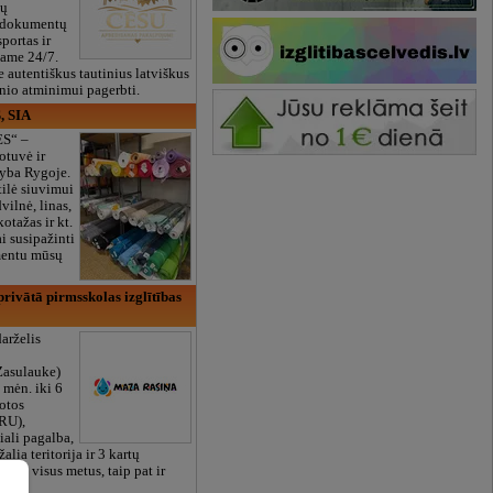
ių
 dokumentų
portas ir
bame 24/7.
e autentiškus tautinius latviškus
onio atminimui pagerbti.
, SIA
ES“ –
otuvė ir
yba Rygoje.
ilė siuvimui
vilnė, linas,
kotažas ir kt.
 susipažinti
imentu mūsų
rivātā pirmsskolas izglītības
arželis
Zasulauke)
 mėn. iki 6
otos
RU),
iali pagalba,
žalia teritorija ir 3 kartų
bame visus metus, taip pat ir