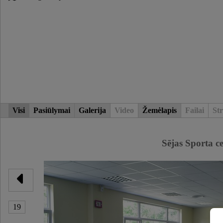
Visi
Pasiūlymai
Galerija
Video
Žemėlapis
Failai
Str
Sējas Sporta c
19