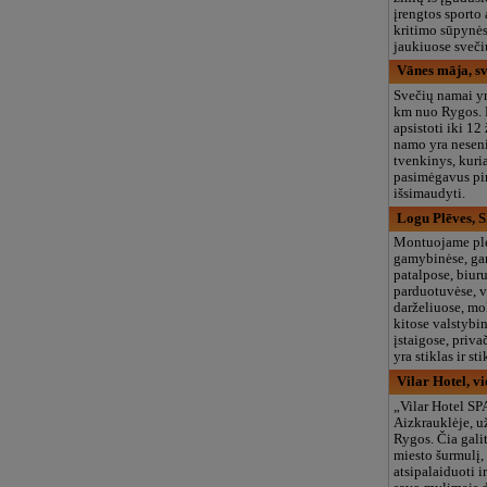
įrengtos sporto 
kritimo sūpynės
jaukiuose sveči
Vānes māja, s
Svečių namai y
km nuo Rygos. 
apsistoti iki 12
namo yra neseni
tvenkinys, kur
pasimėgavus pir
išsimaudyti.
Logu Plēves, 
Montuojame pl
gamybinėse, g
patalpose, biur
parduotuvėse, v
darželiuose, mo
kitose valstybi
įstaigose, priv
yra stiklas ir st
Vilar Hotel, vi
„Vilar Hotel SP
Aizkrauklėje, 
Rygos. Čia gali
miesto šurmulį, 
atsipalaiduoti ir