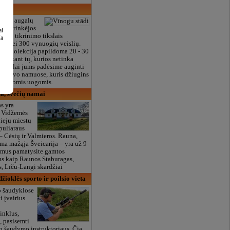
ogių augalų
islių rinkėjos
ai
yje tikrinimo tikslais
šā
au nei 300 vynuogių veislių.
ais kolekcija papildoma 20 - 30
tsisakant tų, kurios netinka
 Mielai jums padėsime auginti
dį savo namuose, kuris džiugins
ultingomis uogomis.
a, svečių namai
s yra
e Vidžemės
viejų miestų
opuliaraus
– Cėsių ir Valmieros. Rauna,
ma mažąja Šveicarija – yra už 9
 mus pamatysite gamtos
us kaip Raunos Staburagas,
s, Līču-Langi skardžiai
žioklės sporto ir poilsio vieta
o šaudyklose
i įvairius
inklus,
, pasisemti
io šaudymo instruktoriaus. Čia