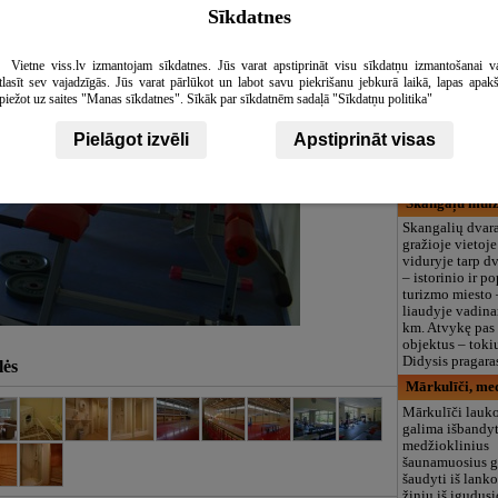
Sīkdatnes
Vīnogu stādi
Šiuo metu vynu
augintojos ir ve
Vietne viss.lv izmantojam sīkdatnes. Jūs varat apstiprināt visu sīkdatņu izmantošanai v
Gatos Kužums ūk
tlasīt sev vajadzīgās. Jūs varat pārlūkot un labot savu piekrišanu jebkurā laikā, lapas apak
auginama daugi
piežot uz saites "Manas sīkdatnes". Sīkāk par sīkdatnēm sadaļā "Sīkdatņu politika"
Kiekvienais met
naujų veislių, a
Pielāgot izvēli
Apstiprināt visas
mūsų sąlygoms.
vaisingą vynme
saldžiomis ir s
Skangaļu muiž
Skangalių dvara
gražioje vietoj
viduryje tarp d
– istorinio ir p
turizmo miesto 
liaudyje vadina
km. Atvykę pas
objektus – toki
Didysis pragara
lės
Mārkulīči, med
Mārkulīči lauk
galima išbandyt
medžioklinius
šaunamuosius g
šaudyti iš lanko
žinių iš įgudus