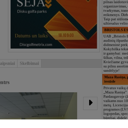
pilnas laidotuv
organizavimas,
tvarkymas, trans
reikmenys. Dir
Taip pat siūlom
užtiesalus veli
BRISTOLS ES
UAB „Bristols 
audinių išpardu
didmeninė prek
Kokybiška tekst
ir gamybai: med
šilkas, vilna, tri
Kviečiame gyvai
aipsniai
Skelbimai
su pilnu asort
sandėlyje!
Maza Rasiņa, p
entrs
iestāde
Privatus vaikų d
„Maza Rasiņa“
Pardaugavoje (
vaikams nuo 10
metų. Licenciju
programos (LV/
logopedas, spec
būreliai, didelė 
maitinimas. Dir
vasarą!