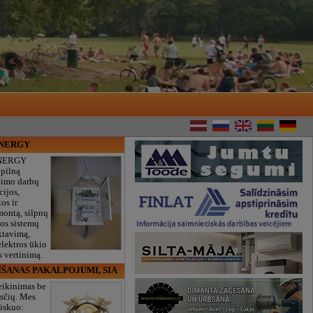
ENERGY
NERGY
 pilną
vimo darbų
cijos,
os ir
montą, silpnų
gos sistemų
ktavimą,
lektros ūkio
 vertinimą.
ĪŠANAS PAKALPOJUMI, SIA
eikinimas be
sčių. Mes
iskuo: