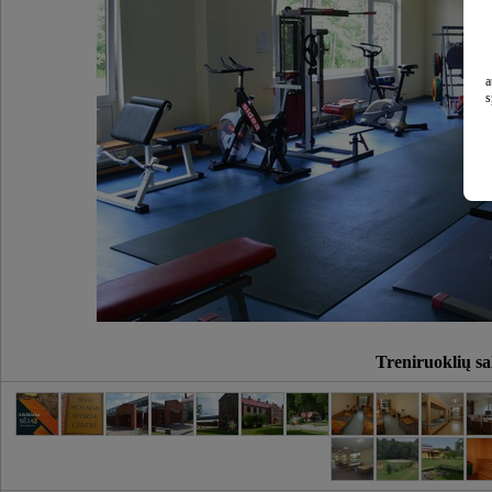
a
s
Treniruoklių sa