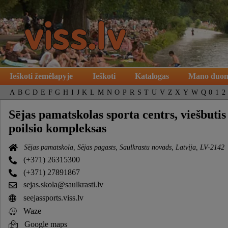
Ieškoti žemėlapyje
Ieškoti
Katalogas
Mano duo
A
B
C
D
E
F
G
H
I
J
K
L
M
N
O
P
R
S
T
U
V
Z
X
Y
W
Q
0
1
2
Sējas pamatskolas sporta centrs, viešbutis 
poilsio kompleksas
Sējas pamatskola, Sējas pagasts, Saulkrastu novads, Latvija, LV-2142
(+371) 26315300
(+371) 27891867
sejas.skola@saulkrasti.lv
seejassports.viss.lv
Waze
Google maps