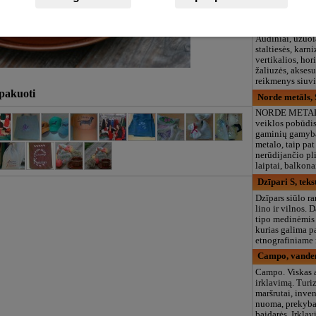
Bea aizkaru ce
Užuolaidų salo
Audiniai, užuol
staltiesės, karni
vertikalios, hor
žaliuzės, aksesu
reikmenys siuv
pakuoti
Norde metāls,
NORDE METAL
veiklos pobūdis
gaminių gamyba
metalo, taip pat
nerūdijančio pli
laiptai, balkona
Dzīpari S, teks
Dzīpars siūlo ra
lino ir vilnos. 
tipo medinėmis 
kurias galima p
etnografiniame 
Campo, vanden
Campo. Viskas 
irklavimą. Tur
maršrutai, inven
nuoma, prekyba
baidarės. Irkla