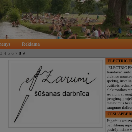
menys
Reklama
3
4
5
6
7
8
9
ELECTRIC 
„ELECTRIC E
Kandava“ siūlo
elektros monta
spektrą, instalia
buitinės technik
elektronikos re
srovių ir apsau
įrengimą, proje
matavimus bei e
saugumo rizikos
CĒSU APBED
Pagarbus atsisv
papildomų rūpe
pasirūpinsime v