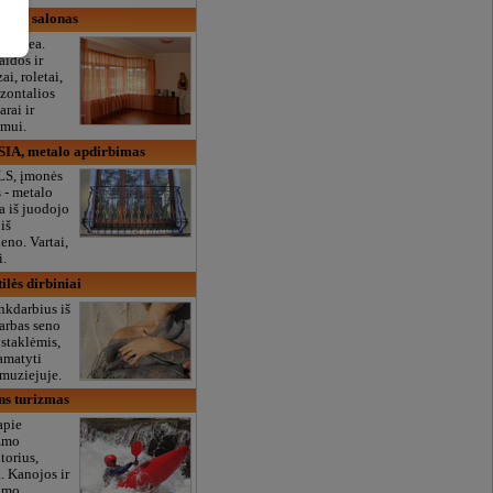
ntrs, salonas
nas Bea.
aidos ir
zai, roletai,
izontalios
arai ir
imui.
 SIA, metalo apdirbimas
S, įmonės
 - metalo
 iš juodojo
 iš
eno. Vartai,
i.
tilės dirbiniai
nkdarbius iš
Darbas seno
staklėmis,
amatyti
muziejuje.
s turizmas
apie
izmo
torius,
. Kanojos ir
vimo