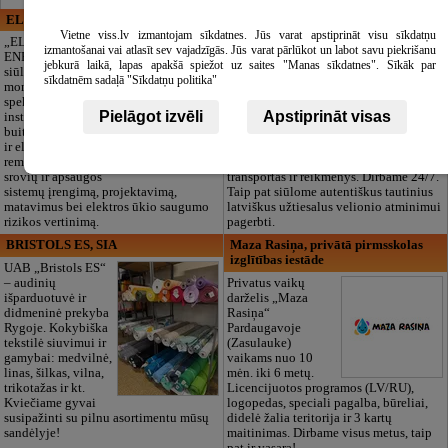
ELECTRIC ENERGY
CĒSU APBEDĪŠANAS
PAKALPOJUMI, SIA
Vietne viss.lv izmantojam sīkdatnes. Jūs varat apstiprināt visu sīkdatņu
„ELECTRIC
izmantošanai vai atlasīt sev vajadzīgās. Jūs varat pārlūkot un labot savu piekrišanu
ENERGY Kandava“
Pagarbus
jebkurā laikā, lapas apakšā spiežot uz saites "Manas sīkdatnes". Sīkāk par
siūlo pilną elektros
atsisveikinimas be
sīkdatnēm sadaļā "Sīkdatņu politika"
montavimo darbų
papildomų
spektrą,
rūpesčių. Mes
Pielāgot izvēli
Apstiprināt visas
instaliacijos,
pasirūpinsime
buitinės technikos
viskuo: pilnas
ir elektronikos
laidotuvių
remontą, silpnų
organizavimas, dokumentų tvarkymas,
srovių ir apsaugos
transportas ir reikmenys. Dirbame 24/7.
sistemų įrengimą, projektavimą,
Taip pat siūlome autentiškus tautinius
matavimus bei elektros ūkio saugumo
latviškus užtiesalus velionio atminimui
rizikos vertinimą.
pagerbti.
BRISTOLS ES, SIA
Maza Rasiņa, privātā pirmsskolas
izglītības iestāde
UAB „Bristols ES“
– audinių
Privatus vaikų
išparduotuvė ir
darželis „Maza
didmeninė prekyba
Rasiņa“
Rygoje. Kokybiška
Pardaugavoje
tekstilė siuvimui ir
(Zasulauke)
gamybai: medvilnė,
vaikams nuo 10
linas, šilkas, vilna,
mėn. iki 6 metų.
trikotažas ir kt.
Licencijuotos programos (LV/RU),
Kviečiame gyvai
logopedas, speciali pagalba, būreliai,
susipažinti su pilnu asortimentu mūsų
didelė žalia teritorija ir 3 kartų
sandėlyje!
maitinimas. Dirbame visus metus, taip
pat ir vasarą!