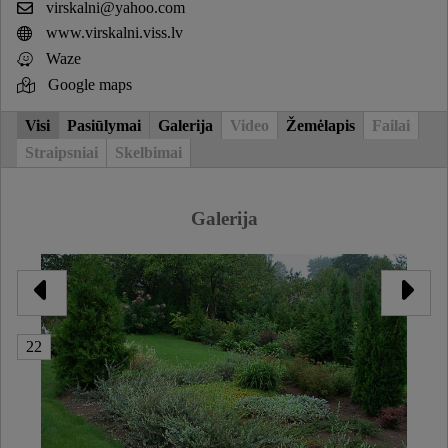
virskalni@yahoo.com
www.virskalni.viss.lv
Waze
Google maps
Visi
Pasiūlymai
Galerija
Video
Žemėlapis
Failai
Straipsniai
Skelbimai
Galerija
22