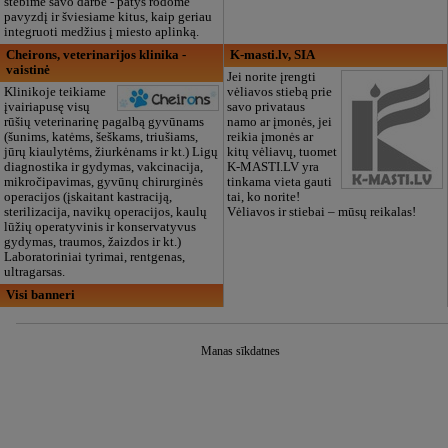
stebime savo darbe - patys rodome
pavyzdį ir šviesiame kitus, kaip geriau
integruoti medžius į miesto aplinką.
Cheirons, veterinarijos klinika -
K-masti.lv, SIA
vaistinė
Jei norite įrengti
Klinikoje teikiame
vėliavos stiebą prie
įvairiapusę visų
savo privataus
rūšių veterinarinę pagalbą gyvūnams
namo ar įmonės, jei
(šunims, katėms, šeškams, triušiams,
reikia įmonės ar
jūrų kiaulytėms, žiurkėnams ir kt.) Ligų
kitų vėliavų, tuomet
diagnostika ir gydymas, vakcinacija,
K-MASTI.LV yra
mikročipavimas, gyvūnų chirurginės
tinkama vieta gauti
operacijos (įskaitant kastraciją,
tai, ko norite!
sterilizacija, navikų operacijos, kaulų
Vėliavos ir stiebai – mūsų reikalas!
lūžių operatyvinis ir konservatyvus
gydymas, traumos, žaizdos ir kt.)
Laboratoriniai tyrimai, rentgenas,
ultragarsas.
Visi banneri
Manas sīkdatnes