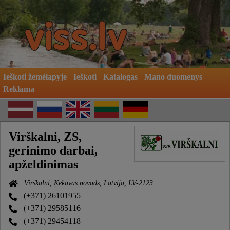
Ieškoti žemėlapyje
Ieškoti
Katalogas
Mano duomenys
Reklama
Virškalni, ZS,
gerinimo darbai,
apželdinimas
Virškalni, Ķekavas novads, Latvija, LV-2123
(+371) 26101955
(+371) 29585116
(+371) 29454118