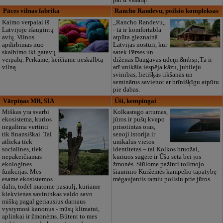
Pāces vilnas fabrika
Rancho Randevu, poilsio kompleksas
Kaimo verpalai iš
„Rancho Randevu„
Latvijoje išaugintų
- tā ir komfortabla
avių. Vilnos
atpūta gleznainā
apdirbimas nuo
Latvijas nostūrī, kur
skalbimo iki gatavų
satek Pērses un
verpalų. Perkame, keičiame neskalbtą
diženās Daugavas ūdeņi.&nbsp;Tā ir
vilną.
arī unikāla iespēja kāzu, jubileju
svinības, lietišķās tikšanās un
seminārus savienot ar brīnišķīgu atpūtu
pie dabas.
Vārpiņas MR, SIA
Ūši, kempingai
Miškas yra svarbi
Kolkasrago artumas,
ekosistema, kurios
jūros ir pušų kvapo
negalima vertinti
prisotintas oras,
tik finansiškai. Tai
senoji istorija ir
atlieka tiek
unikalus vietos
socialines, tiek
identitetas – tai Kolkos bruožai,
nepakeičiamas
kuriuos sugėrė ir Ūšu sēta bei jos
ekologines
žmonės. Siūlome pažinti tolimojo
funkcijas. Mes
šiaurinio Kuržemės kampelio tapatybę
esame ekosistemos
mėgaujantis ramiu poilsiu prie jūros.
dalis, todėl matome pasaulį, kuriame
kiekvienas savininkas valdo savo
mišką pagal geriausius darnaus
vystymosi kanonus - mūsų klimatui,
aplinkai ir žmonėms. Būtent to mes