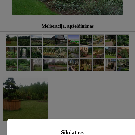
Melioracija, apželdinimas
Sīkdatnes