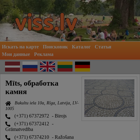
Искать на карте
Поисковик
Каталог
Статьи
Мои данные
Реклама
Mīts, обработка
камня
Bukultu iela 10a, Rīga, Latvija, LV-
1005
(+371) 67372972
- Birojs
(+371) 67372412
-
Grāmatvedība
(+371) 67374210
- Ražošana