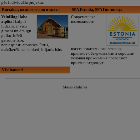
pēc individuāla projekta.
Burtakas, комплекс для отдыха
SPA Estonia, SPA Гостиница
Velnišķīgi laba
Современные
atpūta!
Laipni
возможности
lūdzam, ar visu
ģimeni un draugu
pulku, brīvā
gaisotnē labi,
nepiespiesti atpūsties. Pirtis,
восстановительного лечения,
makšķerēšana, banketi, biljards bārs.
приятное обслуживание и хорошие
условия проживания позволяют
приятно отдохнуть.
Visi banneri
Manas sīkdatnes