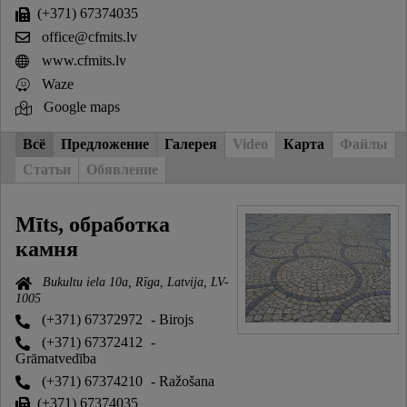
(+371) 67374035
office@cfmits.lv
www.cfmits.lv
Waze
Google maps
Всё
Предложение
Галерея
Video
Карта
Файлы
Статьи
Обявление
Mīts, обработка
камня
Bukultu iela 10a, Rīga, Latvija, LV-
1005
(+371) 67372972
- Birojs
(+371) 67372412
-
Grāmatvedība
(+371) 67374210
- Ražošana
(+371) 67374035