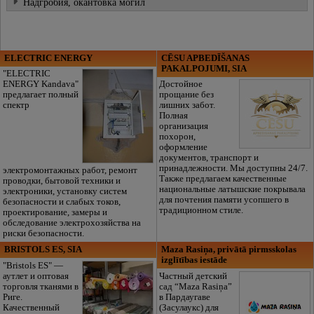
Надгробия, окантовка могил
ELECTRIC ENERGY
CĒSU APBEDĪŠANAS
PAKALPOJUMI, SIA
"ELECTRIC
ENERGY Kandava"
Достойное
предлагает полный
прощание без
спектр
лишних забот.
Полная
организация
похорон,
оформление
документов, транспорт и
принадлежности. Мы доступны 24/7.
электромонтажных работ, ремонт
Также предлагаем качественные
проводки, бытовой техники и
национальные латышские покрывала
электроники, установку систем
для почтения памяти усопшего в
безопасности и слабых токов,
традиционном стиле.
проектирование, замеры и
обследование электрохозяйства на
риски безопасности.
BRISTOLS ES, SIA
Maza Rasiņa, privātā pirmsskolas
izglītības iestāde
"Bristols ES" —
аутлет и оптовая
Частный детский
торговля тканями в
сад “Maza Rasiņa”
Риге.
в Пардаугаве
Качественный
(Засулаукс) для