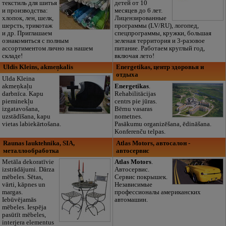
текстиль для шитья
детей от 10
и производства:
месяцев до 6 лет.
хлопок, лен, шелк,
Лицензированные
шерсть, трикотаж
программы (LV/RU), логопед,
и др. Приглашаем
спецпрограммы, кружки, большая
ознакомиться с полным
зеленая территория и 3-разовое
ассортиментом лично на нашем
питание. Работаем круглый год,
складе!
включая лето!
Uldis Kleins, akmeņkalis
Energetikas, центр здоровья и
отдыха
Ulda Kleina
akmeņkaļu
Energetikas
.
darbnīca. Kapu
Rehabilitācijas
pieminekļu
centrs pie jūras.
izgatavošana,
Bērnu vasaras
uzstādīšana, kapu
nometnes.
vietas labiekārtošana.
Pasākumu organizēšana, ēdināšana.
Konferenču telpas.
Raunas lauktehnika, SIA,
Atlas Motors, автосалон -
металлообработка
автосервис
Metāla dekoratīvie
Atlas Motors
.
izstrādājumi. Dārza
Автосервис.
mēbeles. Sētas,
Cервис покрышек.
vārti, kāpnes un
Независимые
margas.
профессионалы американских
Iebūvējamās
автомашин.
mēbeles. Iespēja
pasūtīt mēbeles,
interjera elementus