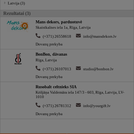
Latvija (3)
Rezultatai (3)
Mans dekors, parduotuvė
Skaistkalnes iela 1a, Rīga, Latvija
(+371) 26558618
info@mansdekors.lv
Dovanų prekyba
BonBon, dāvanas
Rīga, Latvija
(+371) 26107013
studio@bonbon.lv
Dovanų prekyba
Rusobalt celtnieks SIA
Krišjāņa Valdemāra iela 147/3 - 603, Rīga, Latvija, LV-
1010
(+371) 26781312
info@yourgift.lv
Dovanų prekyba