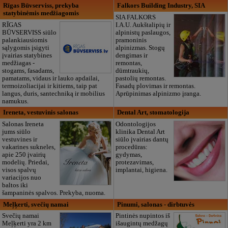
Rīgas Būvserviss, prekyba
Falkors Building Industry, SIA
statybinėmis medžiagomis
SIA FALKORS
RĪGAS
I.A.U. Aukštalipių ir
BŪVSERVISS siūlo
alpinistų paslaugos,
palankiausiomis
pramoninis
sąlygomis įsigyti
alpinizmas. Stogų
įvairias statybines
dengimas ir
medžiagas -
remontas,
stogams, fasadams,
dūmtraukių,
pamatams, vidaus ir lauko apdailai,
pastolių remontas.
termoizoliacijai ir kitiems, taip pat
Fasadų plovimas ir remontas.
langus, duris, santechniką ir mobilius
Aprūpinimas alpinizmo įranga.
namukus.
Ireneta, vestuvinis salonas
Dental Art, stomatologija
Salonas Ireneta
Odontologijos
jums siūlo
klinika Dental Art
vestuvines ir
siūlo įvairias dantų
vakarines sukneles,
procedūras:
apie 250 įvairių
gydymas,
modelių. Priedai,
protezavimas,
visos spalvų
implantai, higiena.
variacijos nuo
baltos iki
šampaninės spalvos. Prekyba, nuoma.
Meļķerti, svečių namai
Pinumi, salonas - dirbtuvės
Svečių namai
Pintinės nupintos iš
Meļķerti yra 2 km
išaugintų medžagų