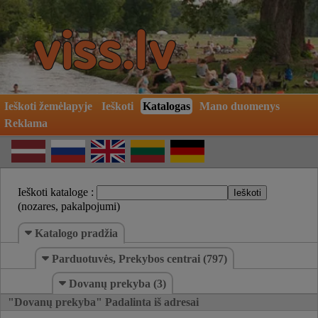
Ieškoti žemėlapyje
Ieškoti
Katalogas
Mano duomenys
Reklama
Ieškoti kataloge :
(nozares, pakalpojumi)
Katalogo pradžia
Parduotuvės, Prekybos centrai (797)
Dovanų prekyba (3)
"Dovanų prekyba" Padalinta iš adresai