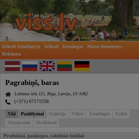
Ieškoti žemėlapyje
Ieškoti
Katalogas
Mano duomenys
Reklama
Pagrabiņš, baras
Lubānas iela 115, Rīga, Latvija, LV-1082
(+371) 67171558
Visi
Pasiūlymai
Galerija
Video
Žemėlapis
Failai
Straipsniai
Skelbimai
Produktai, paslaugos, raktiniai žodžiai