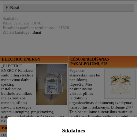
Barai
Statistika:
Pilnai peržūrėta : 10743
Parodytas paieškos rezultatuose : 21828
Žiūrėti kataloge :
Barai
ELECTRIC ENERGY
CĒSU APBEDĪŠANAS
PAKALPOJUMI, SIA
„ELECTRIC
ENERGY Kandava“
Pagarbus
siūlo pilną elektros
atsisveikinimas be
montavimo darbų
papildomų
spektrą,
rūpesčių. Mes
instaliacijos,
pasirūpinsime
buitinės technikos
viskuo: pilnas
ir elektronikos
laidotuvių
remontą, silpnų
organizavimas, dokumentų tvarkymas,
srovių ir apsaugos
transportas ir reikmenys. Dirbame 24/7.
sistemų įrengimą, projektavimą,
Taip pat siūlome autentiškus tautinius
matavimus bei elektros ūkio saugumo
latviškus užtiesalus velionio atminimui
rizikos vertinimą.
pagerbti.
BRISTOLS ES, SIA
Maza Rasiņa, privātā pirmsskolas
Sīkdatnes
izglītības iestāde
UAB „Bristols ES“