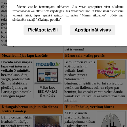
– audinių
Privatus vaikų
išparduotuvė ir
darželis „Maza
Vietne viss.lv izmantojam sīkdatnes. Jūs varat apstiprināt visu sīkdatņu
didmeninė prekyba
Rasiņa“
izmantošanai vai atlasīt sev vajadzīgās. Jūs varat pārlūkot un labot savu piekrišanu
Rygoje. Kokybiška
Pardaugavoje
jebkurā laikā, lapas apakšā spiežot uz saites "Manas sīkdatnes". Sīkāk par
tekstilė siuvimui ir
(Zasulauke)
sīkdatnēm sadaļā "Sīkdatņu politika"
gamybai: medvilnė,
vaikams nuo 10
linas, šilkas, vilna,
mėn. iki 6 metų.
Pielāgot izvēli
Apstiprināt visas
trikotažas ir kt.
Licencijuotos programos (LV/RU),
Kviečiame gyvai
logopedas, speciali pagalba, būreliai,
susipažinti su pilnu asortimentu mūsų
didelė žalia teritorija ir 3 kartų
sandėlyje!
maitinimas. Dirbame visus metus, taip
pat ir vasarą!
Mozello, mājas lapu izstrāde
Bērnu sala, vaikų prekės
Izveido savu mājas
Bērnu preču veikals
lapu vai interneta
«Bērnu sala» ir
veikalu 5 minūtēs,
veikals, kurš
bez maksas.
Ātri,
piedāvā preces
viegli, profesionāli.
zīdaiņiem un
Šis ir vislabākais
bērniem, un gādā par to, lai atvieglotu
piedāvājums gan
vecākiem ikdienas soli un rūpes par
Latvijā gan pasaulē.
bērniņu, lai vecāki varētu veltīt daudz
Izmēģini tagad!
vairāk kvalitatīva laika savam mazajam
mīlulim.
Kristīgais bērnu un jauniešu dienas
Tulku Fabrika, vertimų biuras
centrs Timotejs
ZTB.LV sniedz
Bērnu centra mērķis
plašu tulkošanas
ir atbalstīt trūcīgo
pakalpojumu klāstu
un sociāli izstumto
– rakstiskus un