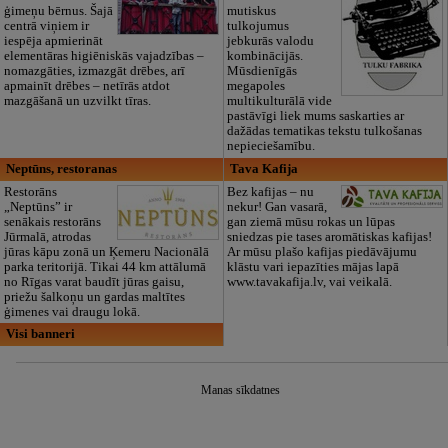
ģimeņu bērnus. Šajā
mutiskus
centrā viņiem ir
tulkojumus
iespēja apmierināt
jebkurās valodu
elementāras higiēniskās vajadzības –
kombinācijās.
nomazgāties, izmazgāt drēbes, arī
Mūsdienīgās
apmainīt drēbes – netīrās atdot
megapoles
mazgāšanā un uzvilkt tīras.
multikulturālā vide
pastāvīgi liek mums saskarties ar
dažādas tematikas tekstu tulkošanas
nepieciešamību.
Neptūns, restoranas
Tava Kafija
Restorāns
Bez kafijas – nu
„Neptūns” ir
nekur! Gan vasarā,
senākais restorāns
gan ziemā mūsu rokas un lūpas
Jūrmalā, atrodas
sniedzas pie tases aromātiskas kafijas!
jūras kāpu zonā un Ķemeru Nacionālā
Ar mūsu plašo kafijas piedāvājumu
parka teritorijā. Tikai 44 km attālumā
klāstu vari iepazīties mājas lapā
no Rīgas varat baudīt jūras gaisu,
www.tavakafija.lv, vai veikalā.
priežu šalkoņu un gardas maltītes
ģimenes vai draugu lokā.
Visi banneri
Manas sīkdatnes