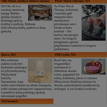
Otto Home, baldų ir dekoro salonas
Polar Shock Therapy, SIA
SIA Otto & Leo
Su Polar Shock
naudoja modernią
Therapy ledinėmis
įrangą. Baldus
voniomis gali
galima užsakyti
mėgautis šalto
skirtingų spalvų,
maudymosi
dydžių ir audinių. Siūlome
privalumais savo
individualią baldų, parketo ir durų
kieme ar buto
gamybą.
terasoje – bet
kuriuo tau patogiu
metu. Jos lengvai
įrengiamos, greitai
pripildomos vandeniu ir lengvai
prižiūrimos.
Ikora, SIA
OM Crafts, SIA
Mes teikiame
RawCake yra
aukštos kokybės
elegantiškai
laidojimo paslaugas
suformuoti ir
už prieinamą kainą,
išskirtinai skanūs
išlaikydami
tortai, pagaminti be
kokybę.
miltų, kiaušinių, pieno ir cukraus.
Suprantame, kaip
Mūsų tortai išsiskiria intensyviu
sunku atsisveikinti su artimu žmogumi,
skoniu, pranokstančiu parduotuvių
todėl norime palengvinti organizavimą
analogus, ir yra žymiai sveikesni.
ir pasiūlyti platų paslaugų spektrą
mirusiajam pagerbti.
Visi banneri