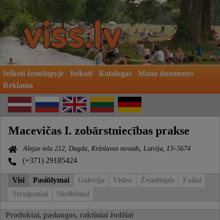
Ieškoti žemėlapyje
Ieškoti
Katalogas
Mano duomenys
Reklama
Macevičas I. zobārstniecības prakse
Alejas iela 212, Dagda, Krāslavas novads, Latvija, LV-5674
(+371) 29185424
Visi
Pasiūlymai
Galerija
Video
Žemėlapis
Failai
Straipsniai
Skelbimai
Produktai, paslaugos, raktiniai žodžiai