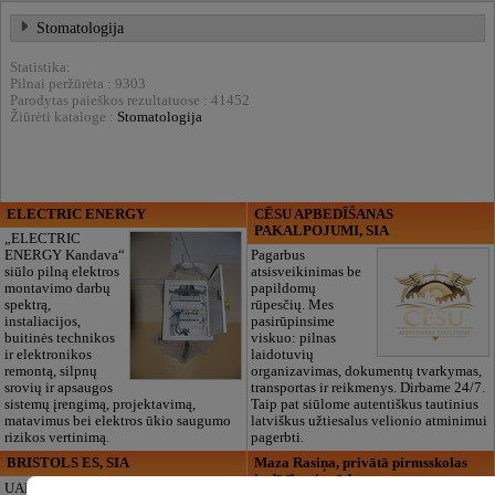
Stomatologija
Statistika:
Pilnai peržūrėta : 9303
Parodytas paieškos rezultatuose : 41452
Žiūrėti kataloge :
Stomatologija
ELECTRIC ENERGY
CĒSU APBEDĪŠANAS
PAKALPOJUMI, SIA
„ELECTRIC
ENERGY Kandava“
Pagarbus
siūlo pilną elektros
atsisveikinimas be
montavimo darbų
papildomų
spektrą,
rūpesčių. Mes
instaliacijos,
pasirūpinsime
buitinės technikos
viskuo: pilnas
ir elektronikos
laidotuvių
remontą, silpnų
organizavimas, dokumentų tvarkymas,
srovių ir apsaugos
transportas ir reikmenys. Dirbame 24/7.
sistemų įrengimą, projektavimą,
Taip pat siūlome autentiškus tautinius
matavimus bei elektros ūkio saugumo
latviškus užtiesalus velionio atminimui
rizikos vertinimą.
pagerbti.
BRISTOLS ES, SIA
Maza Rasiņa, privātā pirmsskolas
izglītības iestāde
UAB „Bristols ES“