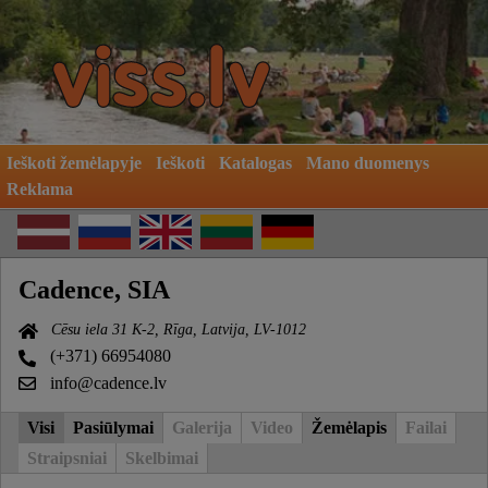
Ieškoti žemėlapyje
Ieškoti
Katalogas
Mano duomenys
Reklama
Cadence, SIA
Cēsu iela 31 K-2, Rīga, Latvija, LV-1012
(+371) 66954080
info@cadence.lv
Visi
Pasiūlymai
Galerija
Video
Žemėlapis
Failai
Straipsniai
Skelbimai