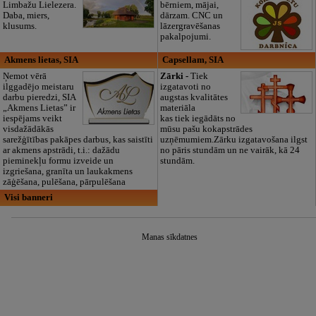
Limbažu Lielezera.
bērniem, mājai,
Daba, miers,
dārzam. CNC un
klusums.
lāzergravēšanas
pakalpojumi.
Akmens lietas, SIA
Capsellam, SIA
Ņemot vērā
Zārki -
Tiek
ilggadējo meistaru
izgatavoti no
darbu pieredzi, SIA
augstas kvalitātes
„Akmens Lietas” ir
materiāla
iespējams veikt
kas tiek iegādāts no
visdažādākās
mūsu pašu kokapstrādes
sarežģītības pakāpes darbus, kas saistīti
uzņēmumiem.Zārku izgatavošana ilgst
ar akmens apstrādi, t.i.: dažādu
no pāris stundām un ne vairāk, kā 24
pieminekļu formu izveide un
stundām.
izgriešana, granīta un laukakmens
zāģēšana, pulēšana, pārpulēšana
Visi banneri
Manas sīkdatnes