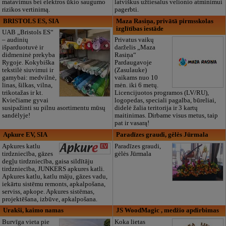
matavimus bei elektros ūkio saugumo
latviškus užtiesalus velionio atminimui
rizikos vertinimą.
pagerbti.
BRISTOLS ES, SIA
Maza Rasiņa, privātā pirmsskolas
izglītības iestāde
UAB „Bristols ES“
– audinių
Privatus vaikų
išparduotuvė ir
darželis „Maza
didmeninė prekyba
Rasiņa“
Rygoje. Kokybiška
Pardaugavoje
tekstilė siuvimui ir
(Zasulauke)
gamybai: medvilnė,
vaikams nuo 10
linas, šilkas, vilna,
mėn. iki 6 metų.
trikotažas ir kt.
Licencijuotos programos (LV/RU),
Kviečiame gyvai
logopedas, speciali pagalba, būreliai,
susipažinti su pilnu asortimentu mūsų
didelė žalia teritorija ir 3 kartų
sandėlyje!
maitinimas. Dirbame visus metus, taip
pat ir vasarą!
Apkure EV, SIA
Paradīzes graudi, gėlės Jūrmala
Apkures katlu
Paradīzes graudi,
tirdzniecība, gāzes
gėlės Jūrmala
degļu tirdzniecība, gaisa sildītāju
tirdzniecība, JUNKERS apkures katli.
Apkures katlu, katlu māju, gāzes vadu,
iekārtu sistēmu remonts, apkalpošana,
serviss, apkope. Apkures sistēmas,
projektēšana, izbūve, apkalpošana.
Urakši, kaimo namas
JS WoodMagic , medžio apdirbimas
Burvīga vieta pie
Koka lietas