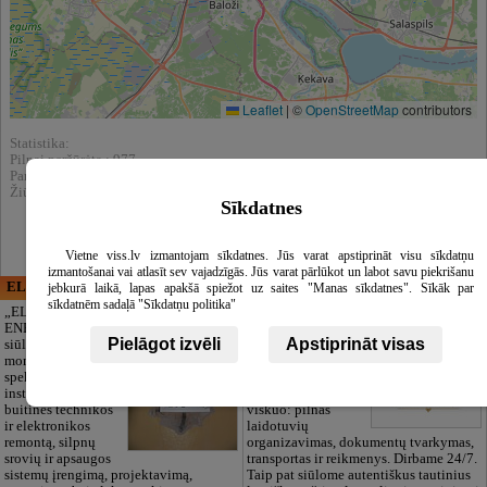
Leaflet
|
©
OpenStreetMap
contributors
Statistika:
Pilnai peržūrėta : 977
Parodytas paieškos rezultatuose : 2866
Žiūrėti kataloge :
Informacinės technologijos
Sīkdatnes
Vietne viss.lv izmantojam sīkdatnes. Jūs varat apstiprināt visu sīkdatņu
izmantošanai vai atlasīt sev vajadzīgās. Jūs varat pārlūkot un labot savu piekrišanu
ELECTRIC ENERGY
CĒSU APBEDĪŠANAS
jebkurā laikā, lapas apakšā spiežot uz saites "Manas sīkdatnes". Sīkāk par
PAKALPOJUMI, SIA
sīkdatnēm sadaļā "Sīkdatņu politika"
„ELECTRIC
ENERGY Kandava“
Pagarbus
Pielāgot izvēli
Apstiprināt visas
siūlo pilną elektros
atsisveikinimas be
montavimo darbų
papildomų
spektrą,
rūpesčių. Mes
instaliacijos,
pasirūpinsime
buitinės technikos
viskuo: pilnas
ir elektronikos
laidotuvių
remontą, silpnų
organizavimas, dokumentų tvarkymas,
srovių ir apsaugos
transportas ir reikmenys. Dirbame 24/7.
sistemų įrengimą, projektavimą,
Taip pat siūlome autentiškus tautinius