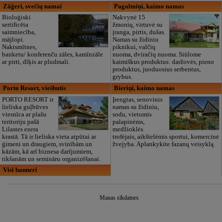
Zāģeri, svečių namai
Pagalmiņi, kaimo namas
Bioloģiski
Nakvynė 15
sertificēta
žmonių, virtuvė su
saimniecība,
įranga, pirtis, dušas.
mājlopi.
Namas su židiniu
Naktsmītnes,
piknikui, valčių
banketu/ konferenču zāles, kamīnzāle
nuoma, dviračių nuoma. Siūlome
ar pirti, dīķis ar pludmali.
kaimiškus produktus: daržovės, pieno
produktus, juoduosius serbentus,
grybus.
Porto Resort, viešbutis
Bieriņi, kaimo namas
PORTO RESORT ir
Įrengtas, senovinis
lieliska guļbūves
namas su židiniu,
viesnīca ar plašu
sodu, vietomis
teritoriju pašā
palapinėms,
Lilastes ezera
medžioklės
krastā. Tā ir lieliska vieta atpūtai ar
trofėjais, aikštelėmis sportui, komercinė
ģimeni un draugiem, svinībām un
žvejyba. Aplankykite fazanų veisyklą.
kāzām, kā arī biznesa darījumiem,
tikšanām un semināru organizēšanai.
Visi banneri
Manas sīkdatnes