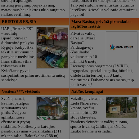
srovių ir apsaugos
transportas ir reikmenys. Dirbame 24/7.
sistemų įrengimą, projektavimą,
Taip pat siūlome autentiškus tautinius
matavimus bei elektros ūkio saugumo
latviškus užtiesalus velionio atminimui
rizikos vertinimą.
pagerbti.
BRISTOLS ES, SIA
Maza Rasiņa, privātā pirmsskolas
izglītības iestāde
UAB „Bristols ES“
– audinių
Privatus vaikų
išparduotuvė ir
darželis „Maza
didmeninė prekyba
Rasiņa“
Rygoje. Kokybiška
Pardaugavoje
tekstilė siuvimui ir
(Zasulauke)
gamybai: medvilnė,
vaikams nuo 10
linas, šilkas, vilna,
mėn. iki 6 metų.
trikotažas ir kt.
Licencijuotos programos (LV/RU),
Kviečiame gyvai
logopedas, speciali pagalba, būreliai,
susipažinti su pilnu asortimentu mūsų
didelė žalia teritorija ir 3 kartų
sandėlyje!
maitinimas. Dirbame visus metus, taip
pat ir vasarą!
Vestiena***, viešbutis
Nabīte, kempingai
Svečių namai,
Vaizdinga vieta, ant
kavinė, patalpos
Lielā Naba ežero
seminarams bei
kranto, svečių
pirtis. Žvejyba
namai, pirtis, 28
aplinkiniuose
stovyklavietės.
ežeruose ir grybų
Vandens dviračių ir valčių nuoma,
rinkimas. Netoliese yra Latvijos
sporto ir vaikų žaidimų aikštelės.
pasididžiavimas - Gaizinkalnis (311
Lauko kavinė ir estrada..
m), ten šalia - Bākūžkalns (268 m).