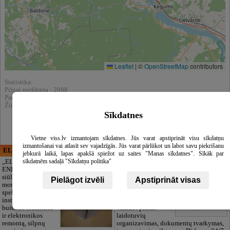
Leaflet
|
©
OpenStreetMap
contributors
Statistika:
Pilnai peržūrėta : 2098
Parodytas paieškos rezultatuose : 9681
Žiūrėti kataloge :
Laboratoriniai tyrinėjimai
Sīkdatnes
Vietne viss.lv izmantojam sīkdatnes. Jūs varat apstiprināt visu sīkdatņu
izmantošanai vai atlasīt sev vajadzīgās. Jūs varat pārlūkot un labot savu piekrišanu
ELECTRIC ENERGY
CĒSU APBEDĪŠANAS
jebkurā laikā, lapas apakšā spiežot uz saites "Manas sīkdatnes". Sīkāk par
PAKALPOJUMI, SIA
sīkdatnēm sadaļā "Sīkdatņu politika"
„ELECTRIC
ENERGY Kandava“
Pagarbus
siūlo pilną elektros
atsisveikinimas be
Pielāgot izvēli
Apstiprināt visas
montavimo darbų
papildomų
spektrą,
rūpesčių. Mes
instaliacijos,
pasirūpinsime
buitinės technikos
viskuo: pilnas
ir elektronikos
laidotuvių
remontą, silpnų
organizavimas, dokumentų tvarkymas,