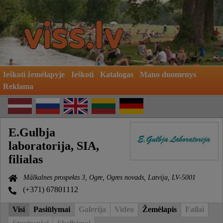
Ieškoti žemėlapyje
Ieškoti
Katalogas
Mano duomenys
Reklama
E.Gulbja
laboratorija, SIA,
filialas
Mālkalnes prospekts 3, Ogre, Ogres novads, Latvija, LV-5001
(+371) 67801112
Visi
Pasiūlymai
Galerija
Video
Žemėlapis
Failai