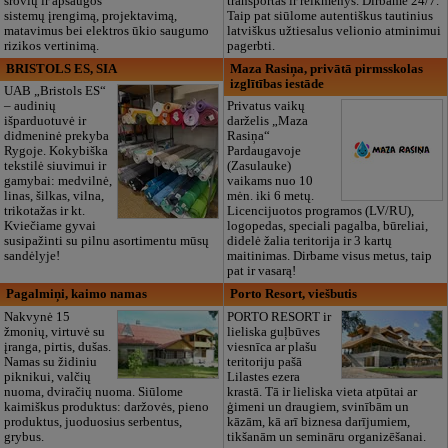
srovių ir apsaugos
transportas ir reikmenys. Dirbame 24/7.
sistemų įrengimą, projektavimą,
Taip pat siūlome autentiškus tautinius
matavimus bei elektros ūkio saugumo
latviškus užtiesalus velionio atminimui
rizikos vertinimą.
pagerbti.
BRISTOLS ES, SIA
Maza Rasiņa, privātā pirmsskolas
izglītības iestāde
UAB „Bristols ES“
– audinių
Privatus vaikų
išparduotuvė ir
darželis „Maza
didmeninė prekyba
Rasiņa“
Rygoje. Kokybiška
Pardaugavoje
tekstilė siuvimui ir
(Zasulauke)
gamybai: medvilnė,
vaikams nuo 10
linas, šilkas, vilna,
mėn. iki 6 metų.
trikotažas ir kt.
Licencijuotos programos (LV/RU),
Kviečiame gyvai
logopedas, speciali pagalba, būreliai,
susipažinti su pilnu asortimentu mūsų
didelė žalia teritorija ir 3 kartų
sandėlyje!
maitinimas. Dirbame visus metus, taip
pat ir vasarą!
Pagalmiņi, kaimo namas
Porto Resort, viešbutis
Nakvynė 15
PORTO RESORT ir
žmonių, virtuvė su
lieliska guļbūves
įranga, pirtis, dušas.
viesnīca ar plašu
Namas su židiniu
teritoriju pašā
piknikui, valčių
Lilastes ezera
nuoma, dviračių nuoma. Siūlome
krastā. Tā ir lieliska vieta atpūtai ar
kaimiškus produktus: daržovės, pieno
ģimeni un draugiem, svinībām un
produktus, juoduosius serbentus,
kāzām, kā arī biznesa darījumiem,
grybus.
tikšanām un semināru organizēšanai.