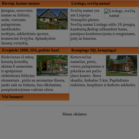
Bieriņi, kaimo namas
Liedags, svečių namai
Įrengtas, senovinis
Svečių namai yra
namas su židiniu,
ant Liepoja-
sodu, vietomis
Ventspilis plento.
palapinėms,
Svečių namai Liedags siūlo 16 įrengtų
medžioklės
kambarių,&nbsp;užkandinė baras,
trofėjais, aikštelėmis sportui,
patalpos konferencijoms ir renginiams,
komercinė žvejyba. Aplankykite
pirtį su baseinu.
fazanų veisyklą.
Zvejnieki 2000, SIA, poilsio bazė
Kempings Sīļi, kempingai
Kiekvienas iš mūsų
Keturviečiai
keturių kotedžų
nameliai, pirtis,
skirtas 6 asmenims
vietos palapinėms ir
ir aprūpintas
piknikas ant pačio
elektriniais šildymo
jūros kranto. Jūros
elementais , pirtis su aromatine šluota,
skardis, Jurkalne 5 km. Paplūdimio
jauki salė su židiniu, bus iškilmėms,
tinklinio, krepšinio ir futbolo aikštelės.
pasiplaukiojimas valtimi ežeru.
Visi banneri
Manas sīkdatnes