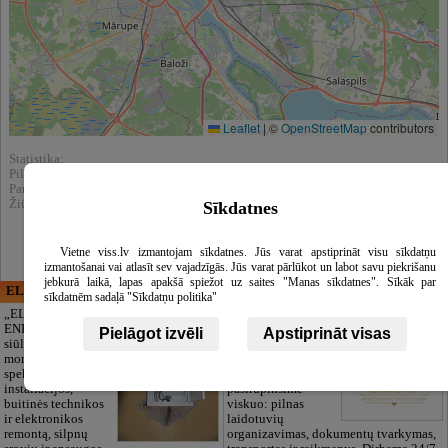
Leaflet
|
©
OpenStreetMap
contributors
Statistika:
Pilnai peržūrėta : 10521
Parodytas paieškos rezultatuose : 57498
Žiūrėti kataloge :
Autoservisai, Remontas
Sīkdatnes
Vietne viss.lv izmantojam sīkdatnes. Jūs varat apstiprināt visu sīkdatņu
izmantošanai vai atlasīt sev vajadzīgās. Jūs varat pārlūkot un labot savu piekrišanu
jebkurā laikā, lapas apakšā spiežot uz saites "Manas sīkdatnes". Sīkāk par
ELECTRIC ENERGY
CĒSU APBEDĪŠANAS
sīkdatnēm sadaļā "Sīkdatņu politika"
PAKALPOJUMI, SIA
„ELECTRIC
ENERGY Kandava“
Pagarbus
Pielāgot izvēli
Apstiprināt visas
siūlo pilną elektros
atsisveikinimas be
montavimo darbų
papildomų
spektrą,
rūpesčių. Mes
instaliacijos,
pasirūpinsime
buitinės technikos
viskuo: pilnas
ir elektronikos
laidotuvių
remontą, silpnų
organizavimas, dokumentų tvarkymas,